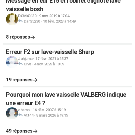
Message erreur E15 et robinet clignote lave
vaisselle bosh
DOM40130
-
9 nov. 2019 à 17:04
Dan35230
-
10 févr. 2023 à 14:49
8 réponses
Erreur F2 sur lave-vaisselle Sharp
Johjuma
-
17 févr. 2021 à 15:37
Urve
-
4 nov. 2025 à 10:09
19 réponses
Pourquoi mon lave vaisselle VALBERG indique
une erreur E4 ?
champ
-
16 déc. 2007 à 15:19
Vtt44
-
8 mars 2026 à 19:15
49 réponses