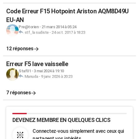
Code Erreur F15 Hotpoint Ariston AQM8D49U
EU-AN
Pre@torien
-
21 mars 2014 à 05:24
stf_la sudiste
-
24 oct. 2017 à 18:23
12 réponses
Erreur F5 lave vaisselle
Staf01
-
3 mai 2024 à 19:10
Manuda
-
9 janv. 2026 à 20:23
7 réponses
DEVENEZ MEMBRE EN QUELQUES CLICS
Connectez-vous simplement avec ceux qui
partagent vos intérêts