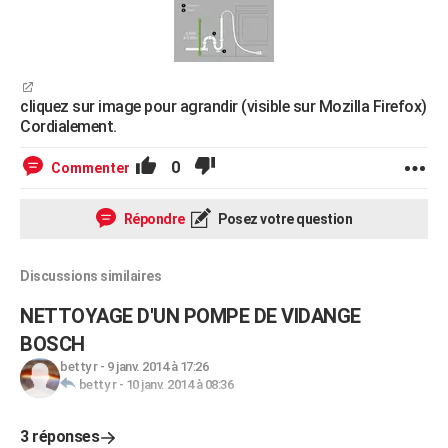
cliquez sur image pour agrandir (visible sur Mozilla Firefox)
Cordialement.
0
Commenter
Répondre
Posez votre question
Discussions similaires
NETTOYAGE D'UN POMPE DE VIDANGE
BOSCH
betty r
-
9 janv. 2014 à 17:26
betty r
-
10 janv. 2014 à 08:36
3 réponses