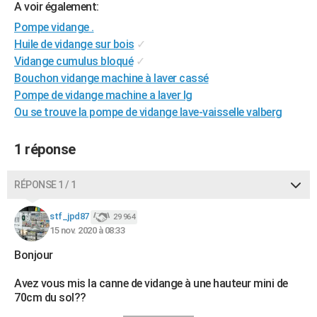
A voir également:
City break
Voyage de noces
Climat
Destinations
Voyage nature
Forum
+
PHOTO
Pompe vidange .
Huile de vidange sur bois
✓
GUIDES D'ACHAT
Vidange cumulus bloqué
✓
BONS PLANS
Bouchon vidange machine à laver cassé
Pompe de vidange machine a laver lg
CARTE DE VOEUX
Ou se trouve la pompe de vidange lave-vaisselle valberg
Carte Bonne année
Carte Pâques
Carte de Noël
Carte Saint-Valentin
Carte d'anniversaire
DICTIONNAIRE
1 réponse
Biographies
Expressions
Dictionnaire
Citations
Proverbes
PROGRAMME TV
RÉPONSE 1 / 1
COPAINS D'AVANT
Se connecter
Collèges
Universités
Service militaire
S'inscrire
Lycées
Primaires
Entreprises
Avis de recherche
stf_jpd87
29 964
AVIS DE DÉCÈS
15 nov. 2020 à 08:33
FORUM
Bonjour
Lifestyle
Sport
Television
Cinema
Bricolage
Culture
Auto
Voyage
Avez vous mis la canne de vidange à une hauteur mini de
70cm du sol??