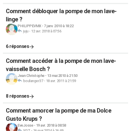
Comment débloquer la pompe de mon lave-
linge ?
PHILIPPEVMX
-
7 janv. 2010 à 18:22
juju
-
12 avr. 2018 à 07:56
6 réponses
Comment accéder à la pompe de mon lave-
vaisselle Bosch ?
Jean Christophe
-
13 mai 2010 à 21:50
boulanger37
-
18 avr. 2011 à 21:59
8 réponses
Comment amorcer la pompe de ma Dolce
Gusto Krups ?
EveJosse
-
19 avr. 2018 à 08:58
YGT
-
16 mai 2024 à 16:49