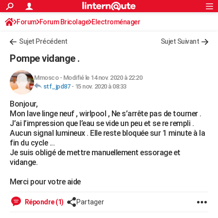
ACTUALITÉS
Forum
Forum Bricolage
Connexion
Electroménager
S'inscrire
Rechercher
Société
Education
Villes
Politique
Faits Divers
Monde
+
SPORT
Sujet Précédent
Sujet Suivant
Football
Cyclisme
Forum
Coupe du monde 2026
Tennis
Rugby
CULTURE
Pompe vidange .
TNT
Cinéma
Musique
Programme TV
Streaming
Sorties cinéma
+
FINANCE
Mmosco
-
Modifié le 14 nov. 2020 à 22:20
stf_jpd87
-
15 nov. 2020 à 08:33
Impôts
Immobilier
Banque
Crédit
Retraite
Epargne
Risques naturels par ville
Assurance
AUTO
Bonjour,
Réserver un essai
Berlines
Forum auto
Essais
Citadines
SUV
+
HIGH-TECH
Mon lave linge neuf , wirlpool , Ne s’arrête pas de tourner .
J’ai l’impression que l’eau se vide un peu et se re rempli .
Meilleur smartphone
Ordinateurs
Guide high-tech
Mobiles
Internet
Jeux vidéo
+
BRICOLAGE
Aucun signal lumineux . Elle reste bloquée sur 1 minute à la
fin du cycle ...
Aménagement intérieur
Cuisine
Jardinage
+
Forum
Extérieur
Salle de bains
Rangement
WEEK-END
Je suis obligé de mettre manuellement essorage et
vidange.
Escapades
Expositions
Week-end nature
Guides de France
Patrimoine
Musées
+
LIFESTYLE
Merci pour votre aide
Bien-être
Mode
+
Art de vivre
Loisirs
Modes de vie
SANTE
Répondre (1)
Partager
Guide de la santé
Médicaments
+
Alimentation
Maladies
Sommeil
VOYAGE