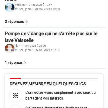
Melissa
-
19 mai 2021 à 12:57
stf_jpd87
-
20 mai 2021 à 07:03
3 réponses
Pompe de vidange qui ne s'arrête plus sur le
lave Vaisselle
Flo
-
14 avr. 2021 à 21:20
stf_jpd87
-
15 avr. 2021 à 07:53
1 réponse
DEVENEZ MEMBRE EN QUELQUES CLICS
Connectez-vous simplement avec ceux qui
partagent vos intérêts