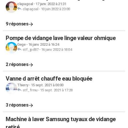
clapagoal
-
17 janv. 2022 à 21:31
clapagoal
-
10 juin 2022 à 23:00
9 réponses
Pompe de vidange lave linge valeur ohmique
Gege
-
16 janv. 2022 à 16:24
stf_jpd87
-
16 janv. 2022 à 18:04
2 réponses
Vanne d arrêt chauffe eau bloquée
Thierry
-
15 sept. 2021 à 00:00
stf_frmu
-
15 sept. 2021 à 17:28
3 réponses
Machine à laver Samsung tuyaux de vidange
retiré