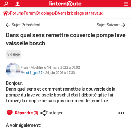
ACTUALITÉS
Forum
Forum Bricolage
Connexion
Divers bricolage et travaux
S'inscrire
Rechercher
Société
Education
Villes
Politique
Faits Divers
Monde
+
SPORT
Sujet Précédent
Sujet Suivant
Football
Cyclisme
Forum
Coupe du monde 2026
Tennis
Rugby
CULTURE
Dans quel sens remettre couvercle pompe lave
TNT
Cinéma
Musique
Programme TV
Streaming
Sorties cinéma
+
vaisselle bosch
FINANCE
Impôts
Immobilier
Banque
Crédit
Retraite
Epargne
Risques naturels par ville
Assurance
AUTO
Vidange
Réserver un essai
Berlines
Forum auto
Essais
Citadines
SUV
+
HIGH-TECH
Fran
-
Modifié le 14 mars 2022 à 09:02
stf_jpd87
-
24 juin 2026 à 17:33
Meilleur smartphone
Ordinateurs
Guide high-tech
Mobiles
Internet
Jeux vidéo
+
BRICOLAGE
Bonjour,
Dans quel sens et comment remettre le couvercle de la
Aménagement intérieur
Cuisine
Jardinage
+
Forum
Extérieur
Salle de bains
Rangement
WEEK-END
pompe du lave vaisselle bosch,il était déboité qd je l'ai
trouvé,du coup je ne sais pas comment le remettre
Escapades
Expositions
Week-end nature
Guides de France
Patrimoine
Musées
+
LIFESTYLE
Bien-être
Mode
+
Art de vivre
Loisirs
Modes de vie
Répondre (3)
Partager
SANTE
Guide de la santé
Médicaments
+
Alimentation
Maladies
Sommeil
A voir également:
VOYAGE