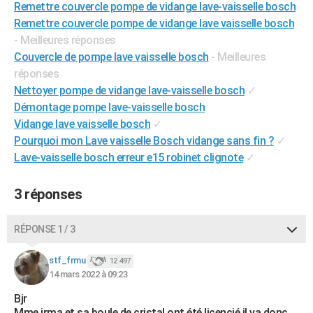
Remettre couvercle pompe de vidange lave-vaisselle bosch
City break
Voyage de noces
Climat
Destinations
Voyage nature
Forum
+
PHOTO
Remettre couvercle pompe de vidange lave vaisselle bosch
- Meilleures réponses
GUIDES D'ACHAT
Couvercle de pompe lave vaisselle bosch
- Meilleures
réponses
BONS PLANS
Nettoyer pompe de vidange lave-vaisselle bosch
✓
CARTE DE VOEUX
Démontage pompe lave-vaisselle bosch
Vidange lave vaisselle bosch
✓
Carte Bonne année
Carte Pâques
Carte de Noël
Carte Saint-Valentin
Carte d'anniversaire
DICTIONNAIRE
Pourquoi mon Lave vaisselle Bosch vidange sans fin ?
✓
Biographies
Expressions
Dictionnaire
Citations
Proverbes
Lave-vaisselle bosch erreur e15 robinet clignote
✓
PROGRAMME TV
COPAINS D'AVANT
3 réponses
Se connecter
Collèges
Universités
Service militaire
S'inscrire
Lycées
Primaires
Entreprises
Avis de recherche
AVIS DE DÉCÈS
RÉPONSE 1 / 3
FORUM
stf_frmu
12 497
Lifestyle
Sport
Television
Cinema
Bricolage
Culture
Auto
Voyage
14 mars 2022 à 09:23
Bjr
Mme irma et sa boule de cristal ont été licencié il va donc