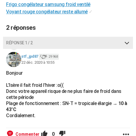
Frigo congélateur samsung froid ventilé
City break
Voyage de noces
Climat
Destinations
Voyage nature
Forum
+
PHOTO
Voyant rouge congélateur reste allumé
✓
GUIDES D'ACHAT
2 réponses
BONS PLANS
RÉPONSE 1 / 2
CARTE DE VOEUX
Carte Bonne année
Carte Pâques
Carte de Noël
Carte Saint-Valentin
Carte d'anniversaire
DICTIONNAIRE
stf_jpd87
29 968
22 déc. 2020 à 10:55
Biographies
Expressions
Dictionnaire
Citations
Proverbes
PROGRAMME TV
Bonjour
COPAINS D'AVANT
L’Isère il fait froid l'hiver :o((
Donc votre appareil risque de ne plus faire de froid dans
Se connecter
Collèges
Universités
Service militaire
S'inscrire
Lycées
Primaires
Entreprises
Avis de recherche
AVIS DE DÉCÈS
cette période
Plage de fonctionnement : SN-T = tropicale élargie →
10 à
FORUM
43°C
Cordialement.
Lifestyle
Sport
Television
Cinema
Bricolage
Culture
Auto
Voyage
0
Commenter