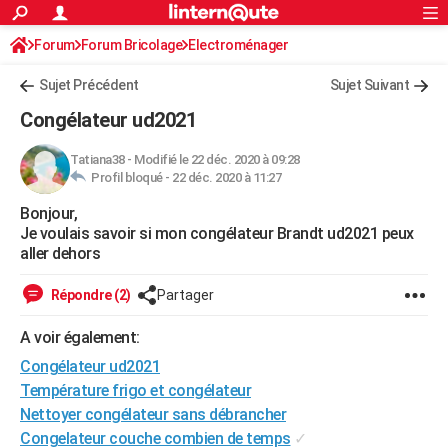
ACTUALITÉS
Forum
Forum Bricolage
Connexion
Electroménager
S'inscrire
Rechercher
Société
Education
Villes
Politique
Faits Divers
Monde
+
SPORT
Sujet Précédent
Sujet Suivant
Football
Cyclisme
Forum
Coupe du monde 2026
Tennis
Rugby
CULTURE
Congélateur ud2021
TNT
Cinéma
Musique
Programme TV
Streaming
Sorties cinéma
+
FINANCE
Tatiana38
-
Modifié le 22 déc. 2020 à 09:28
Profil bloqué -
22 déc. 2020 à 11:27
Impôts
Immobilier
Banque
Crédit
Retraite
Epargne
Risques naturels par ville
Assurance
AUTO
Bonjour,
Réserver un essai
Berlines
Forum auto
Essais
Citadines
SUV
+
HIGH-TECH
Je voulais savoir si mon congélateur Brandt ud2021 peux
aller dehors
Meilleur smartphone
Ordinateurs
Guide high-tech
Mobiles
Internet
Jeux vidéo
+
BRICOLAGE
Répondre (2)
Partager
Aménagement intérieur
Cuisine
Jardinage
+
Forum
Extérieur
Salle de bains
Rangement
WEEK-END
A voir également:
Escapades
Expositions
Week-end nature
Guides de France
Patrimoine
Musées
+
LIFESTYLE
Congélateur ud2021
Bien-être
Mode
+
Art de vivre
Loisirs
Modes de vie
Température frigo et congélateur
SANTE
Nettoyer congélateur sans débrancher
Guide de la santé
Médicaments
+
Alimentation
Maladies
Sommeil
VOYAGE
Congelateur couche combien de temps
✓