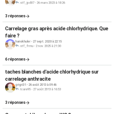
stf_jpd87
-
26 mars 2023 à 18:26
3 réponses
Carrelage gras après acide chlorhydrique. Que
faire ?
hanskhuler
-
27 sept. 2020 à 22:15
stf_frmu
-
2 nov. 2025 à 21:30
6 réponses
taches blanches d'acide chlorhydrique sur
carrelage anthracite
grigri31
-
26 août 2013 à 09:46
Icare95
-
27 août 2013 à 16:53
3 réponses