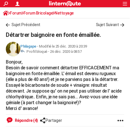
ACTUALITÉS
Forum
Forum Bricolage
Connexion
Nettoyage
S'inscrire
Rechercher
Société
Education
Villes
Politique
Faits Divers
Monde
+
SPORT
Sujet Précédent
Sujet Suivant
Football
Cyclisme
Forum
Coupe du monde 2026
Tennis
Rugby
CULTURE
Détartrer baignoire en fonte émaillée.
TNT
Cinéma
Musique
Programme TV
Streaming
Sorties cinéma
+
FINANCE
Philagape
-
Modifié le 25 déc. 2020 à 20:39
Profil bloqué -
26 déc. 2020 à 08:57
Impôts
Immobilier
Banque
Crédit
Retraite
Epargne
Risques naturels par ville
Assurance
AUTO
Bonjour,
Réserver un essai
Berlines
Forum auto
Essais
Citadines
SUV
+
HIGH-TECH
Besoin de savoir comment détartrer EFFICACEMENT ma
baignoire en fonte émaillée. L' émail est devenu rugueux
Meilleur smartphone
Ordinateurs
Guide high-tech
Mobiles
Internet
Jeux vidéo
+
BRICOLAGE
(elle a plus de 40 ans!) et je ne parviens pas à la détartrer.
Essayé le bicarbonate de soude + vinaigre: résultat
Aménagement intérieur
Cuisine
Jardinage
+
Forum
Extérieur
Salle de bains
Rangement
WEEK-END
décevant. Je suppose qu' on ne peut pas utiliser de l' acide
chlorhydrique.. Enfin, je ne sais pas... Avez-vous une idée
Escapades
Expositions
Week-end nature
Guides de France
Patrimoine
Musées
+
LIFESTYLE
géniale (à part changer la baignoire!)?
Merci d' avance!
Bien-être
Mode
+
Art de vivre
Loisirs
Modes de vie
SANTE
Répondre (4)
Partager
Guide de la santé
Médicaments
+
Alimentation
Maladies
Sommeil
VOYAGE