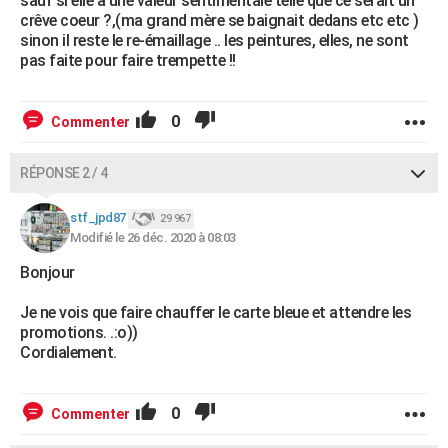
sauf si elle a une valeur sentimentale telle que ce serait un
crêve coeur ?,(ma grand mère se baignait dedans etc etc )
sinon il reste le re-émaillage .. les peintures, elles, ne sont
pas faite pour faire trempette !!
0
Commenter
RÉPONSE 2 / 4
stf_jpd87
29 967
Modifié le 26 déc. 2020 à 08:03
Bonjour
Je ne vois que faire chauffer le carte bleue et attendre les
promotions. .:o))
Cordialement.
0
Commenter