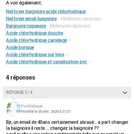
A voir également:
City break
Voyage de noces
Climat
Destinations
Voyage nature
Forum
+
PHOTO
Nettoyer baignoire acide chlorhydrique
Nettoyer email baignoire
- Meilleures réponses
GUIDES D'ACHAT
Baignoire rugueuse
- Meilleures réponses
BONS PLANS
Acide chlorhydrique douche
Acide chlorhydrique carrelage
✓
CARTE DE VOEUX
Acide borique
Carte Bonne année
Carte Pâques
Carte de Noël
Carte Saint-Valentin
Carte d'anniversaire
Acide chlorhydrique sur inox
✓
DICTIONNAIRE
Acide chlorhydrique et canalisation pvc
✓
Biographies
Expressions
Dictionnaire
Citations
Proverbes
PROGRAMME TV
4 réponses
COPAINS D'AVANT
Se connecter
Collèges
Universités
Service militaire
S'inscrire
Lycées
Primaires
Entreprises
Avis de recherche
AVIS DE DÉCÈS
RÉPONSE 1 / 4
FORUM
Profil bloqué
Modifié le 25 déc. 2020 à 21:57
Lifestyle
Sport
Television
Cinema
Bricolage
Culture
Auto
Voyage
Bjr, un émail de 40ans certainement abrasé .. a part changer
la baignoire il reste ... changez la baignoire ??