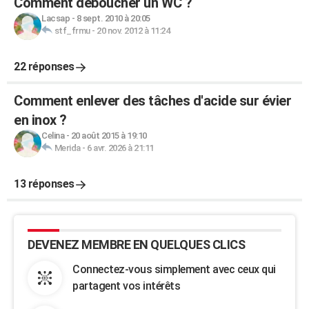
Comment déboucher un WC ?
Lacsap
-
8 sept. 2010 à 20:05
stf_frmu
-
20 nov. 2012 à 11:24
22 réponses
Comment enlever des tâches d'acide sur évier
en inox ?
Celina
-
20 août 2015 à 19:10
Merida
-
6 avr. 2026 à 21:11
13 réponses
DEVENEZ MEMBRE EN QUELQUES CLICS
Connectez-vous simplement avec ceux qui
partagent vos intérêts