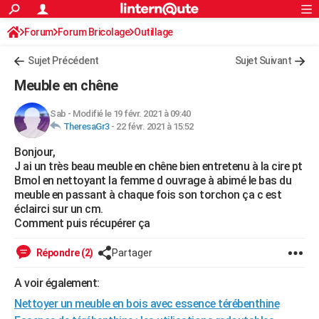
ACTUALITÉS
Forum
Forum Bricolage
Connexion
Outillage
S'inscrire
Rechercher
Société
Education
Villes
Politique
Faits Divers
Monde
+
SPORT
Sujet Précédent
Sujet Suivant
Football
Cyclisme
Forum
Coupe du monde 2026
Tennis
Rugby
CULTURE
Meuble en chêne
TNT
Cinéma
Musique
Programme TV
Streaming
Sorties cinéma
+
FINANCE
Sab
-
Modifié le 19 févr. 2021 à 09:40
TheresaGr3
-
22 févr. 2021 à 15:52
Impôts
Immobilier
Banque
Crédit
Retraite
Epargne
Risques naturels par ville
Assurance
AUTO
Bonjour,
Réserver un essai
Berlines
Forum auto
Essais
Citadines
SUV
+
HIGH-TECH
J ai un très beau meuble en chêne bien entretenu à la cire pt
Bmol en nettoyant la femme d ouvrage à abimé le bas du
Meilleur smartphone
Ordinateurs
Guide high-tech
Mobiles
Internet
Jeux vidéo
+
BRICOLAGE
meuble en passant à chaque fois son torchon ça c est
éclairci sur un cm.
Aménagement intérieur
Cuisine
Jardinage
+
Forum
Extérieur
Salle de bains
Rangement
WEEK-END
Comment puis récupérer ça
Escapades
Expositions
Week-end nature
Guides de France
Patrimoine
Musées
+
LIFESTYLE
Répondre (2)
Partager
Bien-être
Mode
+
Art de vivre
Loisirs
Modes de vie
SANTE
A voir également:
Nettoyer un meuble en bois avec essence térébenthine
Guide de la santé
Médicaments
+
Alimentation
Maladies
Sommeil
VOYAGE