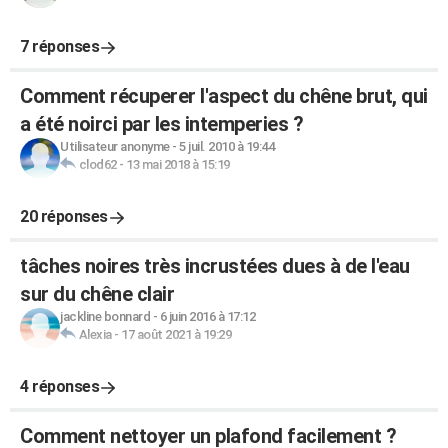
7 réponses
Comment récuperer l'aspect du chêne brut, qui
a été noirci par les intemperies ?
Utilisateur anonyme
-
5 juil. 2010 à 19:44
clod62
-
13 mai 2018 à 15:19
20 réponses
tâches noires très incrustées dues à de l'eau
sur du chêne clair
jackline bonnard
-
6 juin 2016 à 17:12
Alexia
-
17 août 2021 à 19:29
4 réponses
Comment nettoyer un plafond facilement ?