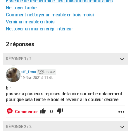
Essence de térébenthine : les utilisations redoutables
City break
Voyage de noces
Climat
Destinations
Voyage nature
Forum
+
PHOTO
Nettoyer tache
Comment nettoyer un meuble en bois moisi
GUIDES D'ACHAT
Vernir un meuble en bois​
Nettoyer un mur en crépi intérieur
BONS PLANS
CARTE DE VOEUX
2 réponses
Carte Bonne année
Carte Pâques
Carte de Noël
Carte Saint-Valentin
Carte d'anniversaire
DICTIONNAIRE
RÉPONSE 1 / 2
Biographies
Expressions
Dictionnaire
Citations
Proverbes
PROGRAMME TV
stf_frmu
12 492
19 févr. 2021 à 11:44
COPAINS D'AVANT
bjr
Se connecter
Collèges
Universités
Service militaire
S'inscrire
Lycées
Primaires
Entreprises
Avis de recherche
AVIS DE DÉCÈS
passez a plusieurs reprises de la cire sur cet emplacement
pour que cela teinte le bois et revenir a la douleur désirée
FORUM
0
Commenter
Lifestyle
Sport
Television
Cinema
Bricolage
Culture
Auto
Voyage
RÉPONSE 2 / 2