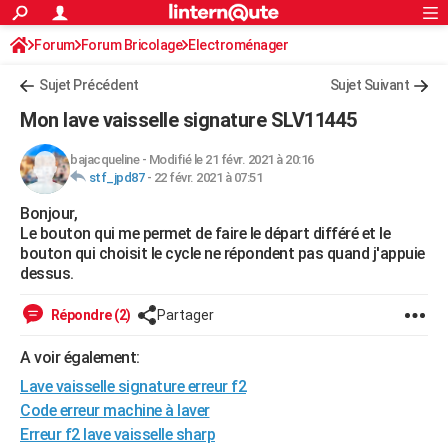
ACTUALITÉS
Forum
Forum Bricolage
Connexion
Electroménager
S'inscrire
Rechercher
Société
Education
Villes
Politique
Faits Divers
Monde
+
SPORT
Sujet Précédent
Sujet Suivant
Football
Cyclisme
Forum
Coupe du monde 2026
Tennis
Rugby
CULTURE
Mon lave vaisselle signature SLV11445
TNT
Cinéma
Musique
Programme TV
Streaming
Sorties cinéma
+
FINANCE
bajacqueline
-
Modifié le 21 févr. 2021 à 20:16
stf_jpd87
-
22 févr. 2021 à 07:51
Impôts
Immobilier
Banque
Crédit
Retraite
Epargne
Risques naturels par ville
Assurance
AUTO
Bonjour,
Réserver un essai
Berlines
Forum auto
Essais
Citadines
SUV
+
HIGH-TECH
Le bouton qui me permet de faire le départ différé et le
bouton qui choisit le cycle ne répondent pas quand j'appuie
Meilleur smartphone
Ordinateurs
Guide high-tech
Mobiles
Internet
Jeux vidéo
+
BRICOLAGE
dessus.
Aménagement intérieur
Cuisine
Jardinage
+
Forum
Extérieur
Salle de bains
Rangement
WEEK-END
Répondre (2)
Partager
Escapades
Expositions
Week-end nature
Guides de France
Patrimoine
Musées
+
LIFESTYLE
A voir également:
Lave vaisselle signature erreur f2
Bien-être
Mode
+
Art de vivre
Loisirs
Modes de vie
SANTE
Code erreur machine à laver
Guide de la santé
Médicaments
+
Alimentation
Maladies
Sommeil
VOYAGE
Erreur f2 lave vaisselle sharp