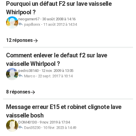
Pourquoi un défaut F2 sur lave vaisselle
Whirlpool ?
neogamer67
-
30 août 2008 à 14:16
papillonrx
-
11 août 2012 à 14:34
12 réponses
Comment enlever le defaut f2 sur lave
vaisselle Whirlpool ?
pedro38140
-
12 nov. 2009 à 13:05
Marco
-
22 sept. 2017 à 10:14
8 réponses
Message erreur E15 et robinet clignote lave
vaisselle bosh
DOM40130
-
9 nov. 2019 à 17:04
Dan35230
-
10 févr. 2023 à 14:49