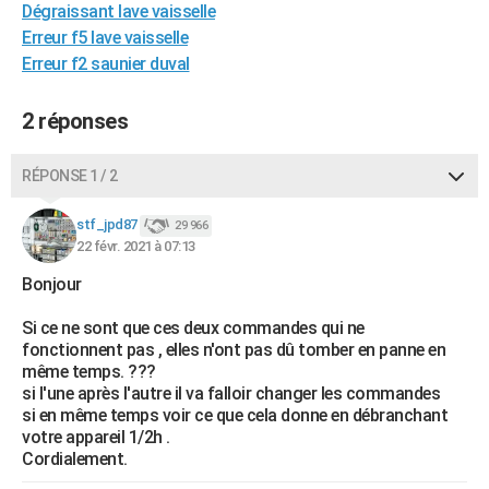
Dégraissant lave vaisselle
City break
Voyage de noces
Climat
Destinations
Voyage nature
Forum
+
PHOTO
Erreur f5 lave vaisselle
Erreur f2 saunier duval
GUIDES D'ACHAT
BONS PLANS
2 réponses
CARTE DE VOEUX
RÉPONSE 1 / 2
Carte Bonne année
Carte Pâques
Carte de Noël
Carte Saint-Valentin
Carte d'anniversaire
DICTIONNAIRE
stf_jpd87
29 966
Biographies
Expressions
Dictionnaire
Citations
Proverbes
22 févr. 2021 à 07:13
PROGRAMME TV
Bonjour
COPAINS D'AVANT
Si ce ne sont que ces deux commandes qui ne
Se connecter
Collèges
Universités
Service militaire
S'inscrire
Lycées
Primaires
Entreprises
Avis de recherche
AVIS DE DÉCÈS
fonctionnent pas , elles n'ont pas dû tomber en panne en
même temps. ???
FORUM
si l'une après l'autre il va falloir changer les commandes
si en même temps voir ce que cela donne en débranchant
Lifestyle
Sport
Television
Cinema
Bricolage
Culture
Auto
Voyage
votre appareil 1/2h .
Cordialement.