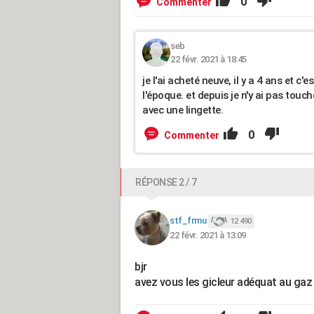
0
Commenter
seb
22 févr. 2021 à 18:45
je l'ai acheté neuve, il y a 4 ans et c'
l'époque. et depuis je n'y ai pas tou
avec une lingette.
0
Commenter
RÉPONSE 2 / 7
stf_frmu
12 490
22 févr. 2021 à 13:09
bjr
avez vous les gicleur adéquat au ga