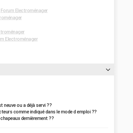
-
Forum Electroménager
troménager
ctroménager
m Electroménager
st neuve ou a déjà servi ??
ecteurs comme indiqué dans le mode d emploi ??
s chapeaux dernièrement ??