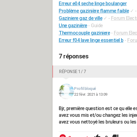
Erreur e04 seche linge boulanger
Problème gazinière flamme faible
✓
Gaziniere gaz de ville
✓
-
Forum Elec
Une gazinière
- Guide
Thermocouple gaziniere
-
Forum Ele
Erreur f04 lave linge essentiel b
-
Foru
7 réponses
RÉPONSE 1 / 7
Profil bloqué
22 févr. 2021 à 13:09
Bjr, première question est ce qu elle e
avez vous mis et/ou changez les inj
avez vous nettoyé les bruleurs ou le