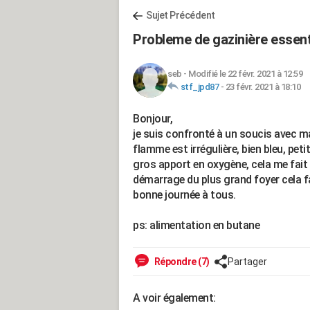
Sujet Précédent
Probleme de gazinière essent
seb
-
Modifié le 22 févr. 2021 à 12:59
stf_jpd87
-
23 févr. 2021 à 18:10
Bonjour,
je suis confronté à un soucis avec ma 
flamme est irrégulière, bien bleu, peti
gros apport en oxygène, cela me fait 
démarrage du plus grand foyer cela f
bonne journée à tous.
ps: alimentation en butane
Répondre (7)
Partager
A voir également: