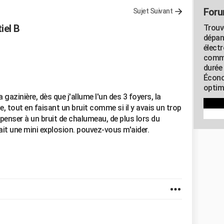
Foru
Sujet Suivant
iel B
Trouv
dépan
élect
commu
durée
Écono
optimi
gazinière, dès que j'allume l'un des 3 foyers, la
te, tout en faisant un bruit comme si il y avais un trop
penser à un bruit de chalumeau, de plus lors du
ait une mini explosion. pouvez-vous m'aider.