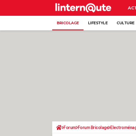
AC
BRICOLAGE
LIFESTYLE
CULTURE
Forum
Forum Bricolage
Electroména