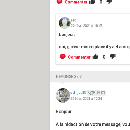
0
Commenter
seb
22 févr. 2021 à 18:47
bonjour,
oui, gicleur mis en place il y a 4 ans q
0
Commenter
RÉPONSE 3 / 7
stf_jpd87
29 871
22 févr. 2021 à 17:34
Bonjour
A la rédaction de votre message, vo