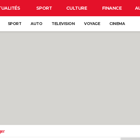
TUALITÉS
SPORT
CULTURE
FINANCE
A
SPORT
AUTO
TELEVISION
VOYAGE
CINEMA
ger