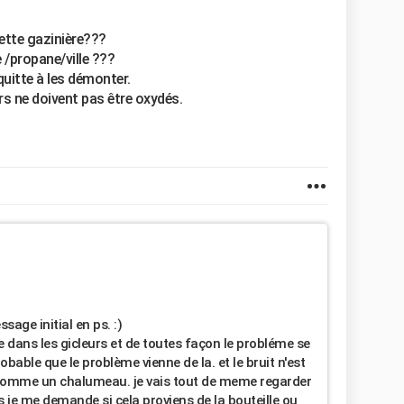
ette gazinière???
 /propane/ville ???
 quitte à les démonter.
rs ne doivent pas être oxydés.
sage initial en ps. :)
le dans les gicleurs et de toutes façon le probléme se
obable que le problème vienne de la. et le bruit n'est
 comme un chalumeau. je vais tout de meme regarder
 je me demande si cela proviens de la bouteille ou