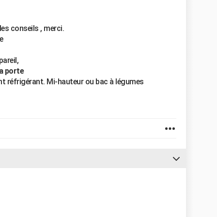
les conseils , merci.
e
areil,
la porte
nt réfrigérant. Mi-hauteur ou bac à légumes