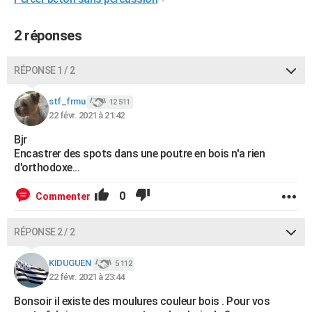
2 réponses
RÉPONSE 1 / 2
stf_frmu
12 511
22 févr. 2021 à 21:42
Bjr
Encastrer des spots dans une poutre en bois n'a rien
d'orthodoxe...
0
Commenter
RÉPONSE 2 / 2
KIDUGUEN
5 112
22 févr. 2021 à 23:44
Bonsoir il existe des moulures couleur bois . Pour vos