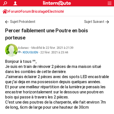
ACTUALITÉS
Forum
Forum Bricolage
Connexion
Electricité
S'inscrire
Rechercher
Société
Education
Villes
Politique
Faits Divers
Monde
+
SPORT
Sujet Précédent
Sujet Suivant
Football
Cyclisme
Forum
Coupe du monde 2026
Tennis
Rugby
CULTURE
Percer faiblement une Poutre en bois
TNT
Cinéma
Musique
Programme TV
Streaming
Sorties cinéma
+
porteuse
FINANCE
Impôts
Immobilier
Banque
Crédit
Retraite
Epargne
Risques naturels par ville
Assurance
AUTO
Adanac
-
Modifié le 22 févr. 2021 à 21:39
KIDUGUEN
-
22 févr. 2021 à 23:44
Réserver un essai
Berlines
Forum auto
Essais
Citadines
SUV
+
HIGH-TECH
Bonjour à tous ^^,
Je suis en train de rénover 2 pièces de ma maison situé
Meilleur smartphone
Ordinateurs
Guide high-tech
Mobiles
Internet
Jeux vidéo
+
BRICOLAGE
dans les combles de cette dernière.
J'aimerais éclairer 2 pièces avec des spots LED encastrable
Aménagement intérieur
Cuisine
Jardinage
+
Forum
Extérieur
Salle de bains
Rangement
WEEK-END
que j'ai deja en ma possession depuis quelques années.
Et pour une meilleur répartition de la lumière je pensais les
Escapades
Expositions
Week-end nature
Guides de France
Patrimoine
Musées
+
LIFESTYLE
encastrer horizontalement sur le dessous une poutre en
bois qui passe à travers les 2 pièces.
Bien-être
Mode
+
Art de vivre
Loisirs
Modes de vie
SANTE
C'est une des poutres de la charpente, elle fait environ 7m
de long, 6cm de large pour une hauteur de 30cm
Guide de la santé
Médicaments
+
Alimentation
Maladies
Sommeil
VOYAGE