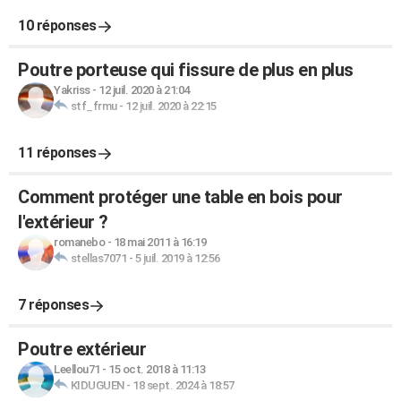
10 réponses
Poutre porteuse qui fissure de plus en plus
Yakriss
-
12 juil. 2020 à 21:04
stf_frmu
-
12 juil. 2020 à 22:15
11 réponses
Comment protéger une table en bois pour
l'extérieur ?
romanebo
-
18 mai 2011 à 16:19
stellas7071
-
5 juil. 2019 à 12:56
7 réponses
Poutre extérieur
Leellou71
-
15 oct. 2018 à 11:13
KIDUGUEN
-
18 sept. 2024 à 18:57