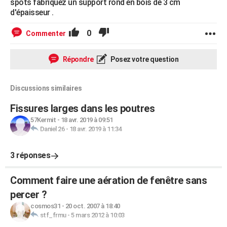
spots fabriquez un support rond en bois de 3 cm
d'épaisseur .
0
Commenter
Répondre
Posez votre question
Discussions similaires
Fissures larges dans les poutres
57Kermit
-
18 avr. 2019 à 09:51
Daniel 26
-
18 avr. 2019 à 11:34
3 réponses
Comment faire une aération de fenêtre sans
percer ?
cosmos31
-
20 oct. 2007 à 18:40
stf_frmu
-
5 mars 2012 à 10:03