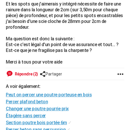
Et les spots que j'aimerais y intégré nécessite de faire une
City break
Voyage de noces
Climat
Destinations
Voyage nature
Forum
+
PHOTO
rainure dans la longueur de 2cm (sur 3,50m pour chaque
pièce) de profondeur, et pour les petits spots encastrables
GUIDES D'ACHAT
j'ai besoin d'une scie cloche de 28mm pour 2cm de
profondeur.
BONS PLANS
Ma question est donc la suivante :
CARTE DE VOEUX
Est-ce c'est légal d'un point de vue assurance et tout... ?
Est-ce que je ne fragilise pas la charpente ?
Carte Bonne année
Carte Pâques
Carte de Noël
Carte Saint-Valentin
Carte d'anniversaire
DICTIONNAIRE
Merci à tous pour votre aide
Biographies
Expressions
Dictionnaire
Citations
Proverbes
PROGRAMME TV
Répondre (2)
Partager
COPAINS D'AVANT
A voir également:
Se connecter
Collèges
Universités
Service militaire
S'inscrire
Lycées
Primaires
Entreprises
Avis de recherche
AVIS DE DÉCÈS
Peut on percer une poutre porteuse en bois
FORUM
Percer plafond beton
Changer une poutre pourrie prix
Lifestyle
Sport
Television
Cinema
Bricolage
Culture
Auto
Voyage
Étagère sans percer
Section poutre bois portée 6m
✓
Percer beton sans percussion
✓