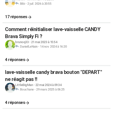
Bibi
-
2 juil. 2026 à 20:55
17 réponses
Comment réinitialiser lave-vaisselle CANDY
Brava Simply Fi ?
brunoq33
-
21 mai 2023 à 15:54
DanielLeNain
-
14 nov. 2024 à 16:20
4 réponses
lave-vaisselle candy brava bouton "DEPART"
ne réagit pas !!
LittleBigMan
-
22 mai 2024 à 09:34
Bouchane
-
29 mars 2025 à 06:25
4 réponses