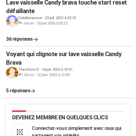
Lave vaisselle Candy brava touche start reset
défaillante
Dalalbenaceur
-
23 juil. 2021 à 23:13
moon
-
20 juin 2026 à 02:22
36 réponses
Voyant qui clignote sur lave vaisselle Candy
Brava
Theodore.D
-
14 juil. 2022 à 19:41
Sicou
-
12 janv. 2026 à 12:40
5 réponses
DEVENEZ MEMBRE EN QUELQUES CLICS
Connectez-vous simplement avec ceux qui
partagent vos intérêts