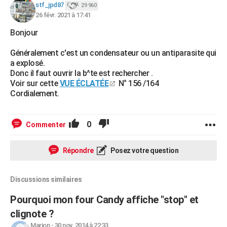
stf_jpd87
29 960
26 févr. 2021 à 17:41
Bonjour
Généralement c'est un condensateur ou un antiparasite qui
a explosé.
Donc il faut ouvrir la b^te est rechercher .
Voir sur cette
VUE ÉCLATÉE
N° 156 /164
Cordialement.
0
Commenter
Répondre
Posez votre question
Discussions similaires
Pourquoi mon four Candy affiche "stop" et
clignote ?
Marion
-
30 nov. 2014 à 22:33