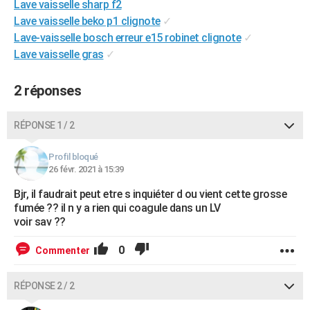
Lave vaisselle sharp f2
City break
Voyage de noces
Climat
Destinations
Voyage nature
Forum
+
PHOTO
Lave vaisselle beko p1 clignote
✓
Lave-vaisselle bosch erreur e15 robinet clignote
✓
GUIDES D'ACHAT
Lave vaisselle gras
✓
BONS PLANS
2 réponses
CARTE DE VOEUX
Carte Bonne année
Carte Pâques
Carte de Noël
Carte Saint-Valentin
Carte d'anniversaire
RÉPONSE 1 / 2
DICTIONNAIRE
Biographies
Expressions
Dictionnaire
Citations
Proverbes
PROGRAMME TV
Profil bloqué
26 févr. 2021 à 15:39
COPAINS D'AVANT
Bjr, il faudrait peut etre s inquiéter d ou vient cette grosse
fumée ?? il n y a rien qui coagule dans un LV
Se connecter
Collèges
Universités
Service militaire
S'inscrire
Lycées
Primaires
Entreprises
Avis de recherche
AVIS DE DÉCÈS
voir sav ??
FORUM
0
Commenter
Lifestyle
Sport
Television
Cinema
Bricolage
Culture
Auto
Voyage
RÉPONSE 2 / 2