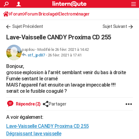
ACTUALITÉS
Forum
Forum Bricolage
Connexion
Electroménager
S'inscrire
Rechercher
Société
Education
Villes
Politique
Faits Divers
Monde
+
SPORT
Sujet Précédent
Sujet Suivant
Football
Cyclisme
Forum
Coupe du monde 2026
Tennis
Rugby
CULTURE
Lave-Vaisselle CANDY Proxima CD 255
TNT
Cinéma
Musique
Programme TV
Streaming
Sorties cinéma
+
FINANCE
papilou
-
Modifié le 26 févr. 2021 à 14:42
stf_jpd87
-
26 févr. 2021 à 17:41
Impôts
Immobilier
Banque
Crédit
Retraite
Epargne
Risques naturels par ville
Assurance
AUTO
Bonjour,
Réserver un essai
Berlines
Forum auto
Essais
Citadines
SUV
+
HIGH-TECH
grosse explosion à l'arrêt semblant venir du bas à droite
Fumée sentant le cramé
Meilleur smartphone
Ordinateurs
Guide high-tech
Mobiles
Internet
Jeux vidéo
+
BRICOLAGE
MAIS l'appareil fait ensuite un lavage impeccable !!!!
serait ce le fusible coagulé ?
Aménagement intérieur
Cuisine
Jardinage
+
Forum
Extérieur
Salle de bains
Rangement
WEEK-END
Répondre (2)
Partager
Escapades
Expositions
Week-end nature
Guides de France
Patrimoine
Musées
+
LIFESTYLE
A voir également:
Bien-être
Mode
+
Art de vivre
Loisirs
Modes de vie
SANTE
Lave-Vaisselle CANDY Proxima CD 255
Guide de la santé
Médicaments
+
Alimentation
Maladies
Sommeil
Dégraissant lave vaisselle
VOYAGE