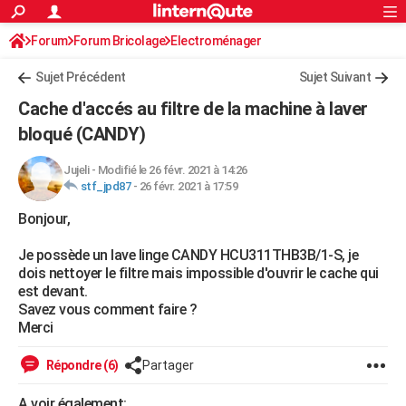
ACTUALITÉS
Forum
Forum Bricolage
Connexion
Electroménager
S'inscrire
Rechercher
Société
Education
Villes
Politique
Faits Divers
Monde
+
SPORT
Sujet Précédent
Sujet Suivant
Football
Cyclisme
Forum
Coupe du monde 2026
Tennis
Rugby
CULTURE
Cache d'accés au filtre de la machine à laver
TNT
Cinéma
Musique
Programme TV
Streaming
Sorties cinéma
+
bloqué (CANDY)
FINANCE
Impôts
Immobilier
Banque
Crédit
Retraite
Epargne
Risques naturels par ville
Assurance
AUTO
Jujeli
-
Modifié le 26 févr. 2021 à 14:26
stf_jpd87
-
26 févr. 2021 à 17:59
Réserver un essai
Berlines
Forum auto
Essais
Citadines
SUV
+
HIGH-TECH
Bonjour,
Meilleur smartphone
Ordinateurs
Guide high-tech
Mobiles
Internet
Jeux vidéo
+
BRICOLAGE
Je possède un lave linge CANDY HCU311THB3B/1-S, je
dois nettoyer le filtre mais impossible d'ouvrir le cache qui
Aménagement intérieur
Cuisine
Jardinage
+
Forum
Extérieur
Salle de bains
Rangement
WEEK-END
est devant.
Savez vous comment faire ?
Escapades
Expositions
Week-end nature
Guides de France
Patrimoine
Musées
+
LIFESTYLE
Merci
Bien-être
Mode
+
Art de vivre
Loisirs
Modes de vie
SANTE
Répondre (6)
Partager
Guide de la santé
Médicaments
+
Alimentation
Maladies
Sommeil
VOYAGE
A voir également: