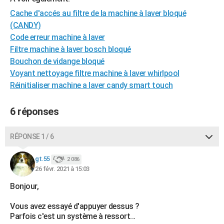
City break
Voyage de noces
Climat
Destinations
Voyage nature
Forum
+
PHOTO
Cache d'accés au filtre de la machine à laver bloqué
(CANDY)
GUIDES D'ACHAT
Code erreur machine à laver
Filtre machine à laver bosch bloqué
BONS PLANS
Bouchon de vidange bloqué
CARTE DE VOEUX
Voyant nettoyage filtre machine à laver whirlpool
Réinitialiser machine a laver candy smart touch
Carte Bonne année
Carte Pâques
Carte de Noël
Carte Saint-Valentin
Carte d'anniversaire
DICTIONNAIRE
6 réponses
Biographies
Expressions
Dictionnaire
Citations
Proverbes
PROGRAMME TV
COPAINS D'AVANT
RÉPONSE 1 / 6
Se connecter
Collèges
Universités
Service militaire
S'inscrire
Lycées
Primaires
Entreprises
Avis de recherche
AVIS DE DÉCÈS
gt.55
2 086
26 févr. 2021 à 15:03
FORUM
Bonjour,
Lifestyle
Sport
Television
Cinema
Bricolage
Culture
Auto
Voyage
Vous avez essayé d'appuyer dessus ?
Parfois c'est un système à ressort...