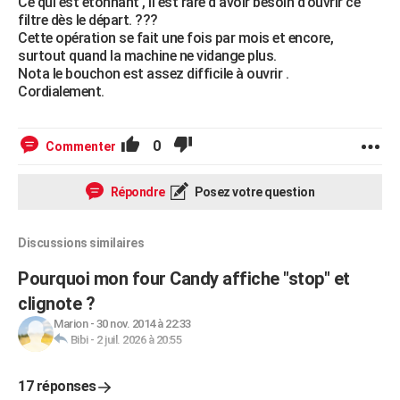
Ce qui est étonnant , il est rare d'avoir besoin d'ouvrir ce
filtre dès le départ. ???
Cette opération se fait une fois par mois et encore,
surtout quand la machine ne vidange plus.
Nota le bouchon est assez difficile à ouvrir .
Cordialement.
0
Commenter
Répondre
Posez votre question
Discussions similaires
Pourquoi mon four Candy affiche "stop" et
clignote ?
Marion
-
30 nov. 2014 à 22:33
Bibi
-
2 juil. 2026 à 20:55
17 réponses