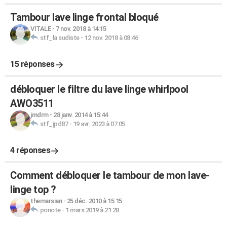
Tambour lave linge frontal bloqué
VITALE
-
7 nov. 2018 à 14:15
stf_la sudiste
-
12 nov. 2018 à 08:46
15 réponses
débloquer le filtre du lave linge whirlpool
AWO3511
jmdrm
-
28 janv. 2014 à 15:44
stf_jpd87
-
19 avr. 2023 à 07:05
4 réponses
Comment débloquer le tambour de mon lave-
linge top ?
themarsian
-
25 déc. 2010 à 15:15
ponote
-
1 mars 2019 à 21:28