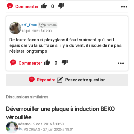
0
Commenter
stf_frmu
12 504
13 juil. 2021 à 07:33
De toute facon si plexyglass il faut vraiment qu'il soit
épais car vu la surface si il y a du vent, il risque de ne pas
résister longtemps
0
Commenter
Répondre
Posez votre question
Discussions similaires
Déverrouiller une plaque à induction BEKO
vérouillée
adsano
-
9 oct. 2016 à 13:53
VSCREAS
-
27 juin 2026 à 18:01