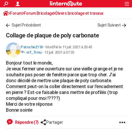
ACTUALITÉS
Forum
Forum Bricolage
Connexion
Divers bricolage et travaux
S'inscrire
Rechercher
Société
Education
Villes
Politique
Faits Divers
Monde
+
SPORT
Sujet Précédent
Sujet Suivant
Football
Cyclisme
Forum
Coupe du monde 2026
Tennis
Rugby
CULTURE
Collage de plaque de poly carbonate
TNT
Cinéma
Musique
Programme TV
Streaming
Sorties cinéma
+
FINANCE
Patoche2118
-
Modifié le 11 juil. 2021 à 20:45
stf_frmu
-
13 juil. 2021 à 07:33
Impôts
Immobilier
Banque
Crédit
Retraite
Epargne
Risques naturels par ville
Assurance
AUTO
Bonjour tout le monde,
Réserver un essai
Berlines
Forum auto
Essais
Citadines
SUV
+
HIGH-TECH
Je veux fermer une ouverture sur une vieille grange et je ne
souhaite pas poser de fenêtre parce que trop cher. J’ai
Meilleur smartphone
Ordinateurs
Guide high-tech
Mobiles
Internet
Jeux vidéo
+
BRICOLAGE
donc décidé de mettre une plaque de poly carbonate.
Comment peut-on la coller directement sur l’encadrement
Aménagement intérieur
Cuisine
Jardinage
+
Forum
Extérieur
Salle de bains
Rangement
WEEK-END
en pierre ? Est-ce faisable sans mettre de profilés (trop
compliqué pour moi !????)
Escapades
Expositions
Week-end nature
Guides de France
Patrimoine
Musées
+
LIFESTYLE
Merci de votre réponse
Bonne soirée
Bien-être
Mode
+
Art de vivre
Loisirs
Modes de vie
SANTE
Répondre (7)
Partager
Guide de la santé
Médicaments
+
Alimentation
Maladies
Sommeil
VOYAGE