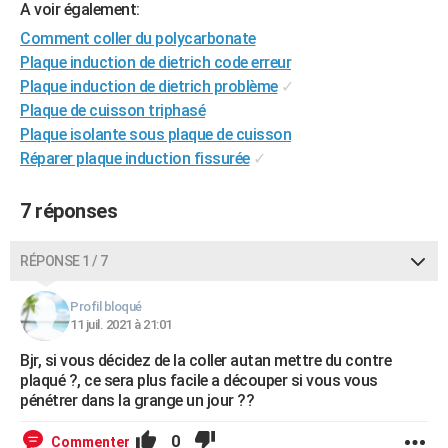
A voir également:
City break
Voyage de noces
Climat
Destinations
Voyage nature
Forum
+
PHOTO
Comment coller du polycarbonate
Plaque induction de dietrich code erreur
GUIDES D'ACHAT
Plaque induction de dietrich problème
✓
BONS PLANS
Plaque de cuisson triphasé
Plaque isolante sous plaque de cuisson
CARTE DE VOEUX
Réparer plaque induction fissurée
✓
Carte Bonne année
Carte Pâques
Carte de Noël
Carte Saint-Valentin
Carte d'anniversaire
DICTIONNAIRE
7 réponses
Biographies
Expressions
Dictionnaire
Citations
Proverbes
PROGRAMME TV
RÉPONSE 1 / 7
COPAINS D'AVANT
Se connecter
Collèges
Universités
Service militaire
S'inscrire
Lycées
Primaires
Entreprises
Avis de recherche
Profil bloqué
AVIS DE DÉCÈS
11 juil. 2021 à 21:01
FORUM
Bjr, si vous décidez de la coller autan mettre du contre
plaqué ?, ce sera plus facile a découper si vous vous
Lifestyle
Sport
Television
Cinema
Bricolage
Culture
Auto
Voyage
pénétrer dans la grange un jour ??
0
Commenter