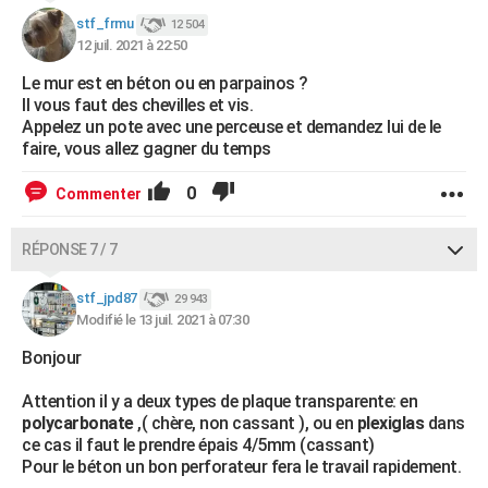
stf_frmu
12 504
12 juil. 2021 à 22:50
Le mur est en béton ou en parpainos ?
Il vous faut des chevilles et vis.
Appelez un pote avec une perceuse et demandez lui de le
faire, vous allez gagner du temps
0
Commenter
RÉPONSE 7 / 7
stf_jpd87
29 943
Modifié le 13 juil. 2021 à 07:30
Bonjour
Attention il y a deux types de plaque transparente: en
polycarbonate
,( chère, non cassant ), ou en
plexiglas
dans
ce cas il faut le prendre épais 4/5mm (cassant)
Pour le béton un bon perforateur fera le travail rapidement.