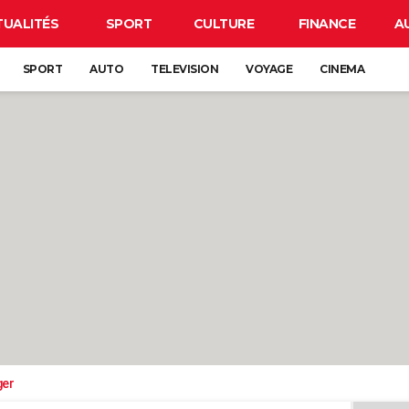
TUALITÉS
SPORT
CULTURE
FINANCE
A
SPORT
AUTO
TELEVISION
VOYAGE
CINEMA
ger