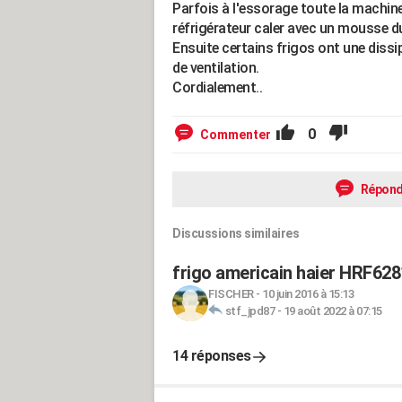
Parfois à l'essorage toute la machine v
réfrigérateur caler avec un mousse d
Ensuite certains frigos ont une dissi
de ventilation.
Cordialement..
0
Commenter
Répond
Discussions similaires
frigo americain haier HRF62
FISCHER
-
10 juin 2016 à 15:13
stf_jpd87
-
19 août 2022 à 07:15
14 réponses