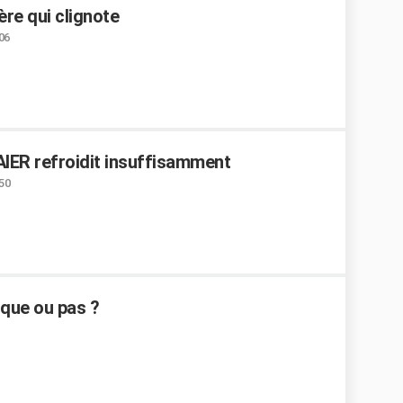
ère qui clignote
:06
IER refroidit insuffisamment
:50
sque ou pas ?