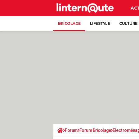
AC
BRICOLAGE
LIFESTYLE
CULTURE
Forum
Forum Bricolage
Electroména