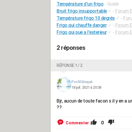
Température d'un frigo
- Guide
Bruit frigo insupportable
✓
-
Forum E
Température frigo 10 degrés
✓
-
For
Frigo qui chauffe danger
✓
-
Forum E
Frigo qui pue a l'exterieur
✓
-
Forum E
2 réponses
RÉPONSE 1 / 2
Profil bloqué
18 juil. 2021 à 20:38
Bjr, aucun de toute facon s il y en a u
??
0
Commenter