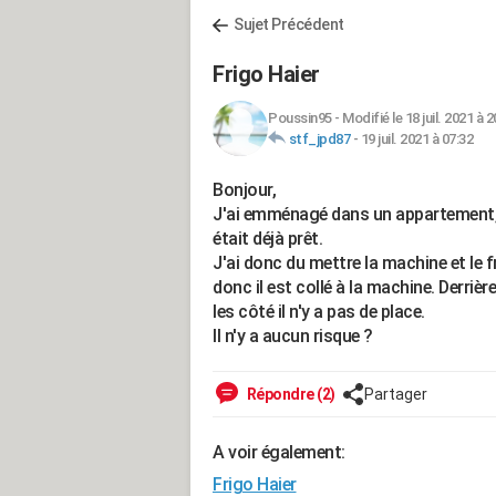
Sujet Précédent
Frigo Haier
Poussin95
-
Modifié le 18 juil. 2021 à 2
stf_jpd87
-
19 juil. 2021 à 07:32
Bonjour,
J'ai emménagé dans un appartement, l
était déjà prêt.
J'ai donc du mettre la machine et le fr
donc il est collé à la machine. Derrière
les côté il n'y a pas de place.
Il n'y a aucun risque ?
Répondre (2)
Partager
A voir également:
Frigo Haier