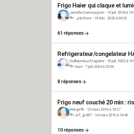
Frigo Haier qui claque et lumi
JenniferSamourgom
-
19 juil. 2018 à 19
_plethore
-
19 déc. 2025 à 08:33
61 réponses
Refrigerateur/congelateur HA
GuillaumeLeStagiaire
-
10 juil. 2022 à 19
Kam
-
7 juin 2024 à 23:06
8 réponses
Frigo neuf couché 20 min : ri
Marge95
-
13 mars 2016 à 10:37
stf_jpd87
-
14 mars 2016 à 18:46
10 réponses