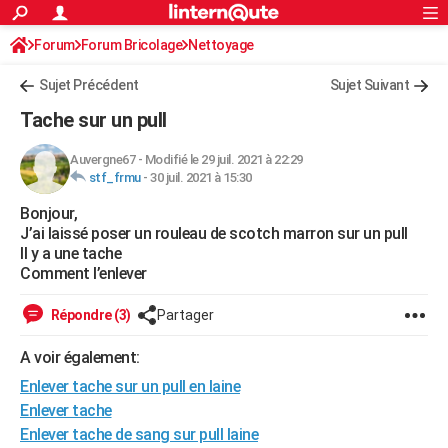
ACTUALITÉS
Forum
Forum Bricolage
Connexion
Nettoyage
S'inscrire
Rechercher
Société
Education
Villes
Politique
Faits Divers
Monde
+
SPORT
Sujet Précédent
Sujet Suivant
Football
Cyclisme
Forum
Coupe du monde 2026
Tennis
Rugby
CULTURE
Tache sur un pull
TNT
Cinéma
Musique
Programme TV
Streaming
Sorties cinéma
+
FINANCE
Auvergne67
-
Modifié le 29 juil. 2021 à 22:29
stf_frmu
-
30 juil. 2021 à 15:30
Impôts
Immobilier
Banque
Crédit
Retraite
Epargne
Risques naturels par ville
Assurance
AUTO
Bonjour,
Réserver un essai
Berlines
Forum auto
Essais
Citadines
SUV
+
HIGH-TECH
J’ai laissé poser un rouleau de scotch marron sur un pull
Il y a une tache
Meilleur smartphone
Ordinateurs
Guide high-tech
Mobiles
Internet
Jeux vidéo
+
BRICOLAGE
Comment l’enlever
Aménagement intérieur
Cuisine
Jardinage
+
Forum
Extérieur
Salle de bains
Rangement
WEEK-END
Répondre (3)
Partager
Escapades
Expositions
Week-end nature
Guides de France
Patrimoine
Musées
+
LIFESTYLE
A voir également:
Enlever tache sur un pull en laine
Bien-être
Mode
+
Art de vivre
Loisirs
Modes de vie
SANTE
Enlever tache
Guide de la santé
Médicaments
+
Alimentation
Maladies
Sommeil
VOYAGE
Enlever tache de sang sur pull laine