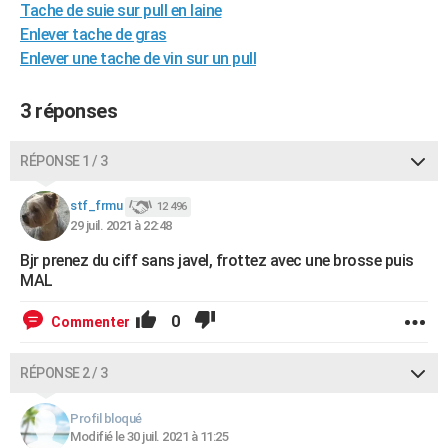
Tache de suie sur pull en laine
City break
Voyage de noces
Climat
Destinations
Voyage nature
Forum
+
PHOTO
Enlever tache de gras
Enlever une tache de vin sur un pull
GUIDES D'ACHAT
BONS PLANS
3 réponses
CARTE DE VOEUX
RÉPONSE 1 / 3
Carte Bonne année
Carte Pâques
Carte de Noël
Carte Saint-Valentin
Carte d'anniversaire
DICTIONNAIRE
stf_frmu
12 496
Biographies
Expressions
Dictionnaire
Citations
Proverbes
29 juil. 2021 à 22:48
PROGRAMME TV
Bjr prenez du ciff sans javel, frottez avec une brosse puis
COPAINS D'AVANT
MAL
Se connecter
Collèges
Universités
Service militaire
S'inscrire
Lycées
Primaires
Entreprises
Avis de recherche
AVIS DE DÉCÈS
0
Commenter
FORUM
RÉPONSE 2 / 3
Lifestyle
Sport
Television
Cinema
Bricolage
Culture
Auto
Voyage
Profil bloqué
Modifié le 30 juil. 2021 à 11:25