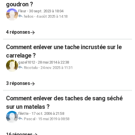
goudron ?
Fleur
-
30 sept. 2023 à 18:04
helios
-
4 août 2025 à 14:18
4 réponses
Comment enlever une tache incrustée sur le
carrelage ?
gazel1012
-
28 mai 2014 à 22:38
Ricotalu
-
24 nov. 2025 à 11:31
3 réponses
Comment enlever des taches de sang séché
sur un matelas ?
filette
-
17 oct. 2006 à 21:58
Pascal
-
15 mai 2019 à 08:58
16 réponses