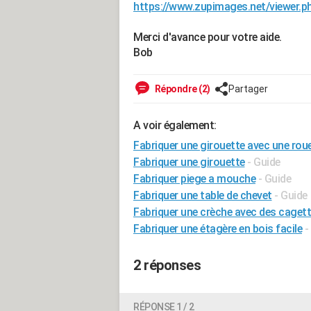
https://www.zupimages.net/viewer.
Merci d'avance pour votre aide.
Bob
Répondre (2)
Partager
A voir également:
Fabriquer une girouette avec une roue
Fabriquer une girouette
- Guide
Fabriquer piege a mouche
- Guide
Fabriquer une table de chevet
- Guide
Fabriquer une crèche avec des caget
Fabriquer une étagère en bois facile
-
2 réponses
RÉPONSE 1 / 2