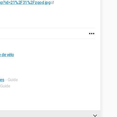
php?id=21%2F31%2Fzqod.jpg
 de vélo
tes
- Guide
 Guide