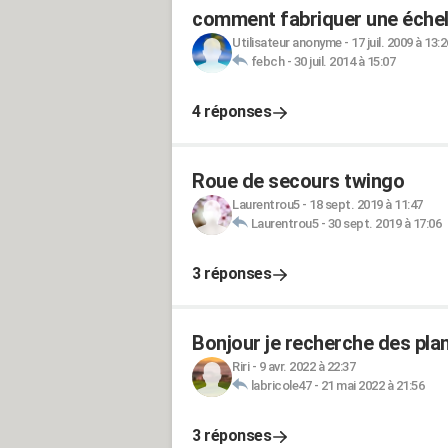
comment fabriquer une échell
Utilisateur anonyme
-
17 juil. 2009 à 13:2
febch
-
30 juil. 2014 à 15:07
4 réponses
Roue de secours twingo
Laurentrou5
-
18 sept. 2019 à 11:47
Laurentrou5
-
30 sept. 2019 à 17:06
3 réponses
Bonjour je recherche des pla
Riri
-
9 avr. 2022 à 22:37
labricole47
-
21 mai 2022 à 21:56
3 réponses