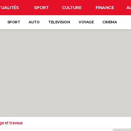
TUALITÉS
SPORT
CULTURE
FINANCE
A
SPORT
AUTO
TELEVISION
VOYAGE
CINEMA
ge et travaux