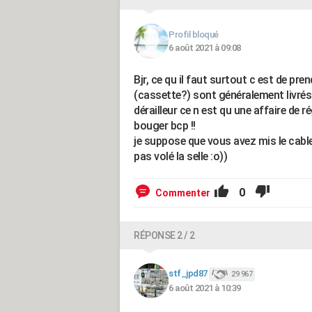
Profil bloqué
6 août 2021 à 09:08
Bjr, ce qu il faut surtout c est de pr
(cassette?) sont généralement livrés 
dérailleur ce n est qu une affaire de 
bouger bcp !!
je suppose que vous avez mis le cable
pas volé la selle :o))
0
Commenter
RÉPONSE 2 / 2
stf_jpd87
29 967
6 août 2021 à 10:39