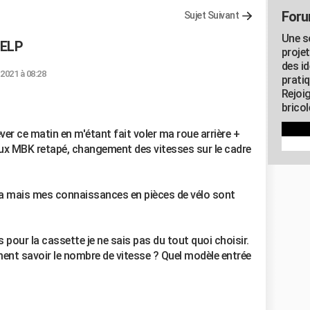
Foru
Sujet Suivant
Une s
HELP
proje
des id
 2021 à 08:28
pratiq
Rejoi
brico
ver ce matin en m'étant fait voler ma roue arrière +
vieux MBK retapé, changement des vitesses sur le cadre
ça mais mes connaissances en pièces de vélo sont
s pour la cassette je ne sais pas du tout quoi choisir.
mment savoir le nombre de vitesse ? Quel modèle entrée