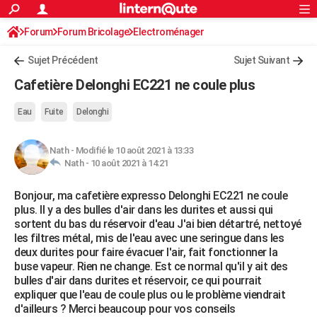
ACTUALITÉS
Forum
Forum Bricolage
Connexion
Electroménager
S'inscrire
Rechercher
Société
Education
Villes
Politique
Faits Divers
Monde
+
SPORT
Sujet Précédent
Sujet Suivant
Football
Cyclisme
Forum
Coupe du monde 2026
Tennis
Rugby
CULTURE
Cafetière Delonghi EC221 ne coule plus
TNT
Cinéma
Musique
Programme TV
Streaming
Sorties cinéma
+
FINANCE
Eau
Fuite
Delonghi
Impôts
Immobilier
Banque
Crédit
Retraite
Epargne
Risques naturels par ville
Assurance
AUTO
Nath
-
Modifié le 10 août 2021 à 13:33
Réserver un essai
Berlines
Forum auto
Essais
Citadines
SUV
+
HIGH-TECH
Nath -
10 août 2021 à 14:21
Meilleur smartphone
Ordinateurs
Guide high-tech
Mobiles
Internet
Jeux vidéo
+
BRICOLAGE
Bonjour, ma cafetière expresso Delonghi EC221 ne coule
plus. Il y a des bulles d'air dans les durites et aussi qui
Aménagement intérieur
Cuisine
Jardinage
+
Forum
Extérieur
Salle de bains
Rangement
WEEK-END
sortent du bas du réservoir d'eau J'ai bien détartré, nettoyé
les filtres métal, mis de l'eau avec une seringue dans les
Escapades
Expositions
Week-end nature
Guides de France
Patrimoine
Musées
+
LIFESTYLE
deux durites pour faire évacuer l'air, fait fonctionner la
buse vapeur. Rien ne change. Est ce normal qu'il y ait des
Bien-être
Mode
+
Art de vivre
Loisirs
Modes de vie
SANTE
bulles d'air dans durites et réservoir, ce qui pourrait
expliquer que l'eau de coule plus ou le problème viendrait
Guide de la santé
Médicaments
+
Alimentation
Maladies
Sommeil
VOYAGE
d'ailleurs ? Merci beaucoup pour vos conseils