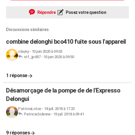
Répondre
Posez votre question
Discussions similaires
combine delonghi bco410 fuite sous l'appareil
clauny
-
10 juin 2020 à 09:03
stf_jpd87
-
10 juin 2020 à 09:50
1 réponse
Désamorçage de la pompe de de l'Expresso
Delongui
PatriciaLotus
-
18 juil. 2018 à 17:23
PatriciaSolenne
-
19 juil. 2018 à 09:41
9 réponses