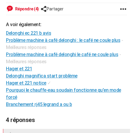
City break
Voyage de noces
Climat
Destinations
Voyage nature
Forum
+
PHOTO
Répondre (4)
Partager
GUIDES D'ACHAT
A voir également:
BONS PLANS
Delonghi ec 221 b avis
Problème machine à café delonghi : le café ne coule plus
-
CARTE DE VOEUX
Meilleures réponses
Carte Bonne année
Carte Pâques
Carte de Noël
Carte Saint-Valentin
Carte d'anniversaire
Problème machine à café delonghi le café ne coule plus
-
DICTIONNAIRE
Meilleures réponses
Biographies
Expressions
Dictionnaire
Citations
Proverbes
PROGRAMME TV
Hager et 221
Delonghi magnifica start problème
COPAINS D'AVANT
Hager et 221 notice
✓
Pourquoi le chauffe-eau soudain fonctionne qu'en mode
Se connecter
Collèges
Universités
Service militaire
S'inscrire
Lycées
Primaires
Entreprises
Avis de recherche
AVIS DE DÉCÈS
forcé
FORUM
Branchement rj45 legrand a ou b
Lifestyle
Sport
Television
Cinema
Bricolage
Culture
Auto
Voyage
4 réponses