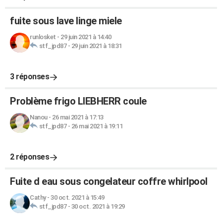
fuite sous lave linge miele
runlosket
-
29 juin 2021 à 14:40
stf_jpd87
-
29 juin 2021 à 18:31
3 réponses
Problème frigo LIEBHERR coule
Nanou
-
26 mai 2021 à 17:13
stf_jpd87
-
26 mai 2021 à 19:11
2 réponses
Fuite d eau sous congelateur coffre whirlpool
Cathy
-
30 oct. 2021 à 15:49
stf_jpd87
-
30 oct. 2021 à 19:29