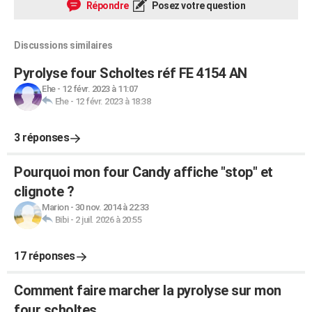
Répondre
Posez votre question
Discussions similaires
Pyrolyse four Scholtes réf FE 4154 AN
Ehe
-
12 févr. 2023 à 11:07
Ehe
-
12 févr. 2023 à 18:38
3 réponses
Pourquoi mon four Candy affiche "stop" et
clignote ?
Marion
-
30 nov. 2014 à 22:33
Bibi
-
2 juil. 2026 à 20:55
17 réponses
Comment faire marcher la pyrolyse sur mon
four scholtes