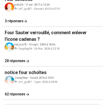
polo26
-
11 avr. 2011 à 13:24
stf_jpd87
-
24 mars 2013 à 07:31
3 réponses
Four Sauter verrouillé, comment enlever
l'icone cadenas ?
natzou78
-
13 sept. 2009 à 18:56
Dagdag94
-
26 févr. 2026 à 22:10
28 réponses
notice four scholtes
Josephine
-
4 août 2016 à 10:51
stf_jpd87
-
1 janv. 2022 à 09:03
62 réponses