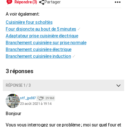
Répondre (3)
Partager
City break
Voyage de noces
Climat
Destinations
Voyage nature
Forum
+
PHOTO
A voir également:
GUIDES D'ACHAT
Cuisinière four scholtès
Four disjoncte au bout de 5 minutes
✓
BONS PLANS
Adaptateur prise cuisinière électrique
CARTE DE VOEUX
Branchement cuisinière sur prise normale
Branchement cuisinière électrique
Carte Bonne année
Carte Pâques
Carte de Noël
Carte Saint-Valentin
Carte d'anniversaire
DICTIONNAIRE
Branchement cuisinière induction
✓
Biographies
Expressions
Dictionnaire
Citations
Proverbes
PROGRAMME TV
3 réponses
COPAINS D'AVANT
RÉPONSE 1 / 3
Se connecter
Collèges
Universités
Service militaire
S'inscrire
Lycées
Primaires
Entreprises
Avis de recherche
AVIS DE DÉCÈS
stf_jpd87
29 968
FORUM
23 août 2021 à 19:14
Lifestyle
Sport
Television
Cinema
Bricolage
Culture
Auto
Voyage
Bonjour
Vous vous interrogez sur ce problème ; moi sur quel four et