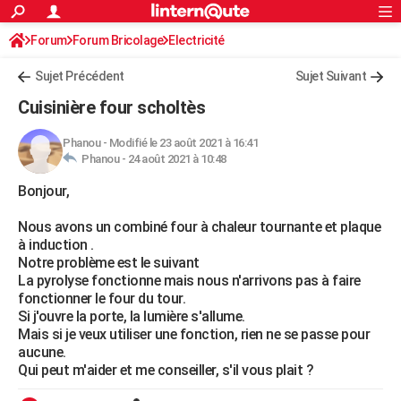
ACTUALITÉS
Forum
Forum Bricolage
Connexion
Electricité
S'inscrire
Rechercher
Société
Education
Villes
Politique
Faits Divers
Monde
+
SPORT
Sujet Précédent
Sujet Suivant
Football
Cyclisme
Forum
Coupe du monde 2026
Tennis
Rugby
CULTURE
Cuisinière four scholtès
TNT
Cinéma
Musique
Programme TV
Streaming
Sorties cinéma
+
FINANCE
Phanou
-
Modifié le 23 août 2021 à 16:41
Phanou -
24 août 2021 à 10:48
Impôts
Immobilier
Banque
Crédit
Retraite
Epargne
Risques naturels par ville
Assurance
AUTO
Bonjour,
Réserver un essai
Berlines
Forum auto
Essais
Citadines
SUV
+
HIGH-TECH
Nous avons un combiné four à chaleur tournante et plaque
Meilleur smartphone
Ordinateurs
Guide high-tech
Mobiles
Internet
Jeux vidéo
+
BRICOLAGE
à induction .
Notre problème est le suivant
Aménagement intérieur
Cuisine
Jardinage
+
Forum
Extérieur
Salle de bains
Rangement
WEEK-END
La pyrolyse fonctionne mais nous n'arrivons pas à faire
fonctionner le four du tour.
Escapades
Expositions
Week-end nature
Guides de France
Patrimoine
Musées
+
LIFESTYLE
Si j'ouvre la porte, la lumière s'allume.
Mais si je veux utiliser une fonction, rien ne se passe pour
Bien-être
Mode
+
Art de vivre
Loisirs
Modes de vie
SANTE
aucune.
Qui peut m'aider et me conseiller, s'il vous plait ?
Guide de la santé
Médicaments
+
Alimentation
Maladies
Sommeil
VOYAGE