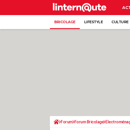
AC
BRICOLAGE
LIFESTYLE
CULTURE
Forum
Forum Bricolage
Electroména