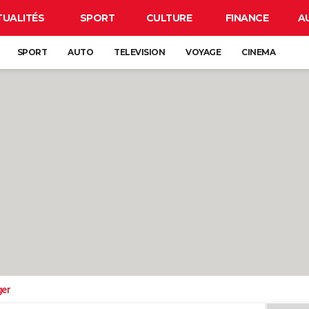
TUALITÉS
SPORT
CULTURE
FINANCE
A
SPORT
AUTO
TELEVISION
VOYAGE
CINEMA
ger