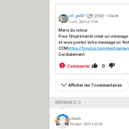
stf_jpd87
>
Claude
29 968
1 oct. 2021 à 17:59
Merci du retour.
Pour l'imprimante créer un message 
et vous postez votre message ici: N
CCM
https://forums.commentcamar
Cordialement.
0
Commenter
Afficher les 7 commentaires
RÉPONSE 3 / 3
Claude
30 sept. 2021 à 22:32