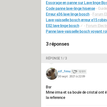
Essorage en panne sur Lave linge B
Code panne lave-linge hisense
- Guid
Erreur e36 lave linge bosch
-
Forum E
Lave-vaisselle bosch erreur e15 robin
E02 lave linge bosch
✓
-
Forum Elect
Panne lave-vaisselle bosch voyant ro
3 réponses
RÉPONSE 1 / 3
stf_frmu
12 511
30 sept. 2021 à 22:09
Bsr
Mme irma et sa boule de cristal ont ét
la reference