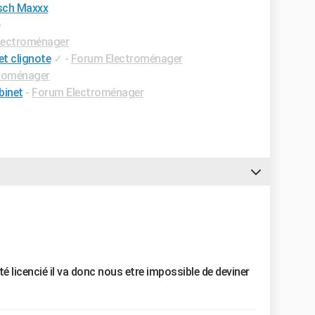
osch Maxxx
e
lectroménager
et clignote
✓
-
Forum Electroménager
roménager
binet
-
Forum Electroménager
é licencié il va donc nous etre impossible de deviner