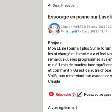
Sujet Précédent
Essorage en panne sur Lave 
Claude
-
Modifié le 30 sept. 2021 à 22
stf_jpd87
-
1 oct. 2021 à 18:44
Bonjour,
Mon LL ne tournait plus.Sur le forum 
les ai changé et le moteur a effective
remarqué que les programmes avaient
min à 1 min de manière incompréhensib
et comment ? Ou est ce autre chose 
Voilà jous remerciant par avance de v
Claude
Répondre (3)
Posez votre ques
A voir également: