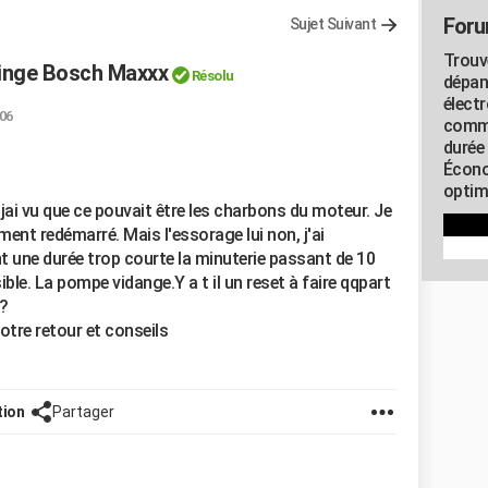
Foru
Sujet Suivant
Trouv
linge Bosch Maxxx
Résolu
dépan
élect
:06
commu
durée
Écono
optimi
jai vu que ce pouvait être les charbons du moteur. Je
ment redémarré. Mais l'essorage lui non, j'ai
 une durée trop courte la minuterie passant de 10
le. La pompe vidange.Y a t il un reset à faire qqpart
?
otre retour et conseils
tion
Partager