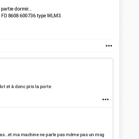
artie dormir...
19 FD 8608 600736 type WLM3.
ot et à donc pris la porte
t pas...et ma machine ne parle pas même pas un msg