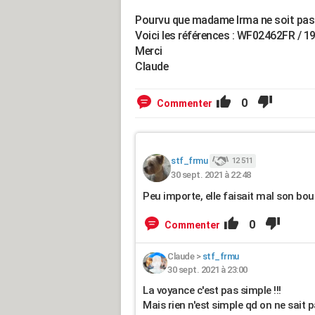
Pourvu que madame Irma ne soit pas p
Voici les références : WF02462FR / 
Merci
Claude
0
Commenter
stf_frmu
12 511
30 sept. 2021 à 22:48
Peu importe, elle faisait mal son boul
0
Commenter
Claude
>
stf_frmu
30 sept. 2021 à 23:00
La voyance c'est pas simple !!!
Mais rien n'est simple qd on ne sai