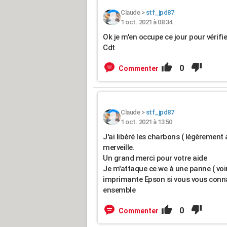
Claude
>
stf_jpd87
1 oct. 2021 à 08:34
Ok je m'en occupe ce jour pour vérifie
Cdt
0
Commenter
Claude
>
stf_jpd87
1 oct. 2021 à 13:50
J'ai libéré les charbons ( légèrement
merveille.
Un grand merci pour votre aide
Je m'attaque ce we à une panne ( voi
imprimante Epson si vous vous connai
ensemble
0
Commenter