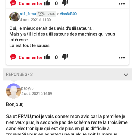
0
Commenter
stf_frmu
>
Vins84300
12 509
4 oct. 2021 à 11:30
Oui, le mieux serait des avis d'utilisateurs...
Mais y a t'il ici des utilisateurs des machines qui vous
intéresse.
La est tout le soucis
0
Commenter
RÉPONSE 3 / 3
papy35
4 oct. 2021 à 16:59
Bonjour,
Salut FRMU,moi je vais donner mon avis car la première je
n'en veux plus,la seconde pas de schéma reste la troisième
sans électronique qui est de plus en plus difficile à
trouver.Si vous en achetez une quelque soit la marque