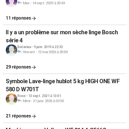
Max
-
14 sept. 2025 à 20:43
11 réponses
Il y a un problème sur mon sèche linge Bosch
série 4
Bataviaa
-
9 janv. 2019 à 22:33
Vincent
-
12 mai 2026 à 20:00
29 réponses
Symbole Lave-linge hublot 5 kg HIGH ONE WF
580 D W701T
Rose
-
13 sept. 2021 à 13:01
Mimi
-
21 janv. 2026 à 03:50
21 réponses