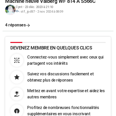
Machine neuve Valberg WF 814 A S566C
Cynt
-
23 déc. 2023 à 21:10
stf_jpd87
-
2 nov. 2024 à 08:09
4 réponses
DEVENEZ MEMBRE EN QUELQUES CLICS
Connectez-vous simplement avec ceux qui
partagent vos intérêts
Suivez vos discussions facilement et
obtenez plus de réponses
Mettez en avant votre expertise et aidez les
autres membres
Profitez de nombreuses fonctionnalités
supplémentaires en vous inscrivant