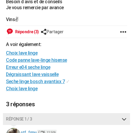
Besoin d avis et de conseils
City break
Voyage de noces
Climat
Destinations
Voyage nature
Forum
+
Je vous remercie par avance
PHOTO
Vins✌️
GUIDES D'ACHAT
BONS PLANS
Répondre (3)
Partager
CARTE DE VOEUX
A voir également:
Choix lave linge
Carte Bonne année
Carte Pâques
Carte de Noël
Carte Saint-Valentin
Carte d'anniversaire
DICTIONNAIRE
Code panne lave-linge hisense
Biographies
Expressions
Dictionnaire
Citations
Proverbes
Erreur e04 seche linge
PROGRAMME TV
Dégraissant lave vaisselle
COPAINS D'AVANT
Seche linge bosch avantixx 7
✓
Choix lave linge
Se connecter
Collèges
Universités
Service militaire
S'inscrire
Lycées
Primaires
Entreprises
Avis de recherche
AVIS DE DÉCÈS
3 réponses
FORUM
Lifestyle
Sport
Television
Cinema
Bricolage
Culture
Auto
Voyage
RÉPONSE 1 / 3
stf_frmu
12 509