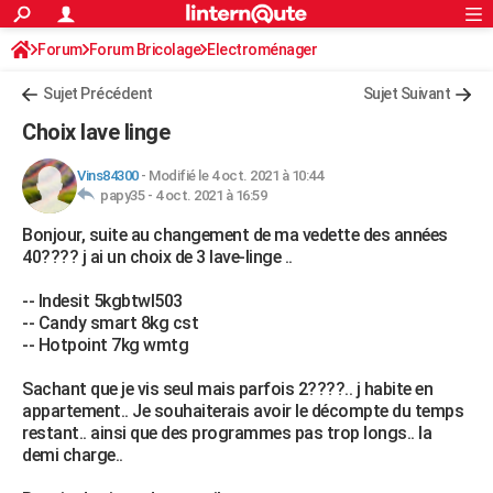
ACTUALITÉS
Forum
Forum Bricolage
Connexion
Electroménager
S'inscrire
Rechercher
Société
Education
Villes
Politique
Faits Divers
Monde
+
SPORT
Sujet Précédent
Sujet Suivant
Football
Cyclisme
Forum
Coupe du monde 2026
Tennis
Rugby
CULTURE
Choix lave linge
TNT
Cinéma
Musique
Programme TV
Streaming
Sorties cinéma
+
FINANCE
Vins84300
-
Modifié le 4 oct. 2021 à 10:44
papy35 -
4 oct. 2021 à 16:59
Impôts
Immobilier
Banque
Crédit
Retraite
Epargne
Risques naturels par ville
Assurance
AUTO
Bonjour, suite au changement de ma vedette des années
Réserver un essai
Berlines
Forum auto
Essais
Citadines
SUV
+
HIGH-TECH
40???? j ai un choix de 3 lave-linge ..
Meilleur smartphone
Ordinateurs
Guide high-tech
Mobiles
Internet
Jeux vidéo
+
BRICOLAGE
-- Indesit 5kgbtwl503
-- Candy smart 8kg cst
Aménagement intérieur
Cuisine
Jardinage
+
Forum
Extérieur
Salle de bains
Rangement
WEEK-END
-- Hotpoint 7kg wmtg
Escapades
Expositions
Week-end nature
Guides de France
Patrimoine
Musées
+
LIFESTYLE
Sachant que je vis seul mais parfois 2????.. j habite en
appartement.. Je souhaiterais avoir le décompte du temps
Bien-être
Mode
+
Art de vivre
Loisirs
Modes de vie
SANTE
restant.. ainsi que des programmes pas trop longs.. la
demi charge..
Guide de la santé
Médicaments
+
Alimentation
Maladies
Sommeil
VOYAGE