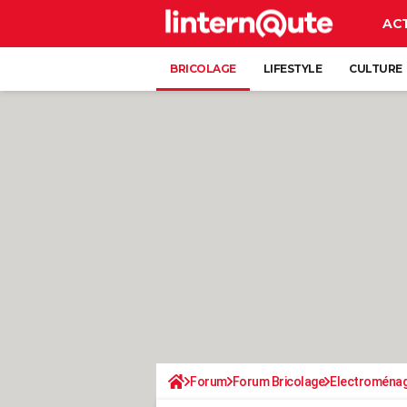
AC
BRICOLAGE
LIFESTYLE
CULTURE
Forum
Forum Bricolage
Electroména