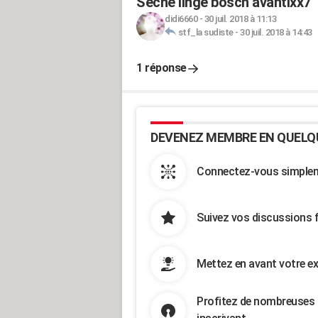
Sèche linge bosch avantixx7
didi6660
-
30 juil. 2018 à 11:13
stf_la sudiste
-
30 juil. 2018 à 14:43
1 réponse
DEVENEZ MEMBRE EN QUELQ
Connectez-vous simpleme
Suivez vos discussions 
Mettez en avant votre ex
Profitez de nombreuses 