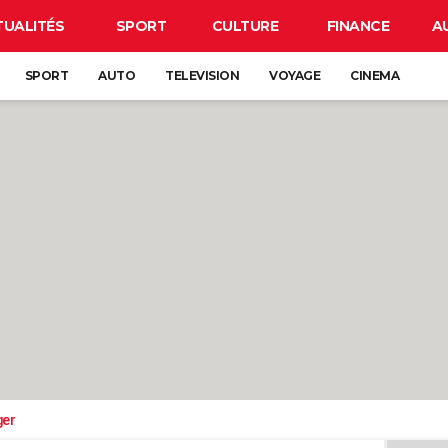
TUALITÉS
SPORT
CULTURE
FINANCE
A
SPORT
AUTO
TELEVISION
VOYAGE
CINEMA
ger