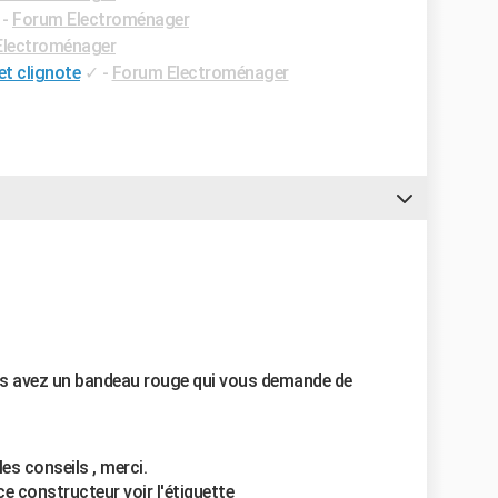
-
Forum Electroménager
Electroménager
et clignote
✓
-
Forum Electroménager
us avez un bandeau rouge qui vous demande de
les conseils , merci.
nce constructeur voir l'étiquette