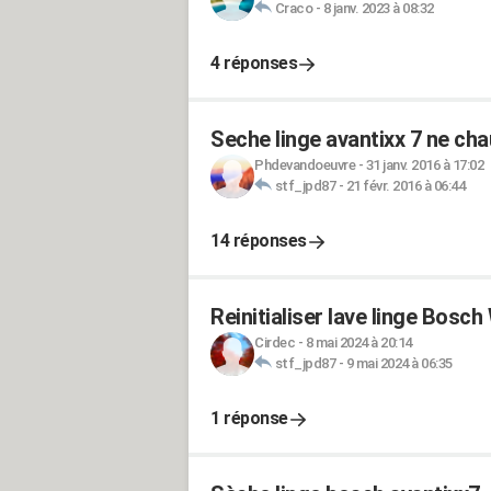
Craco
-
8 janv. 2023 à 08:32
4 réponses
Seche linge avantixx 7 ne cha
Phdevandoeuvre
-
31 janv. 2016 à 17:02
stf_jpd87
-
21 févr. 2016 à 06:44
14 réponses
Reinitialiser lave linge Bos
Cirdec
-
8 mai 2024 à 20:14
stf_jpd87
-
9 mai 2024 à 06:35
1 réponse