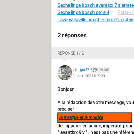
Seche linge bosch avantixx 7 s'arrete
Seche linge bosch serie 4
✓
-
Forum 
Lave-vaisselle bosch erreur e15 robin
2 réponses
RÉPONSE 1 / 2
stf_jpd87
29 965
31 oct. 2021 à 09:23
Bonjour
A la rédaction de votre message, vo
préciser
la marque et le modèle
de l'appareil en panne; impératif pour 
"
avantixx 9 v
" , n'est pas une référe