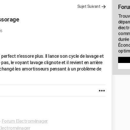
Foru
Sujet Suivant
Trouv
ssorage
dépan
élect
05
commu
durée
Écono
optimi
perfect n'essore plus. Il lance son cycle de lavage et
as, le voyant lavage clignote et il revient en arrière
 changé les amortisseurs pensant à un problème de
-
Forum Electroménager
Electroménager