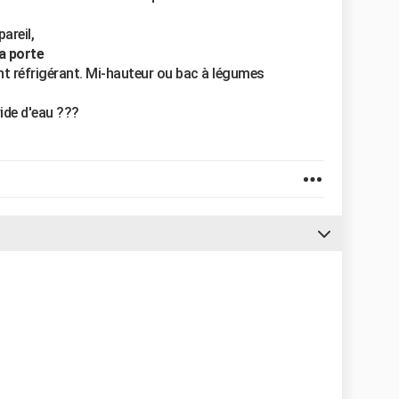
areil,
la porte
nt réfrigérant. Mi-hauteur ou bac à légumes
ide d'eau ???