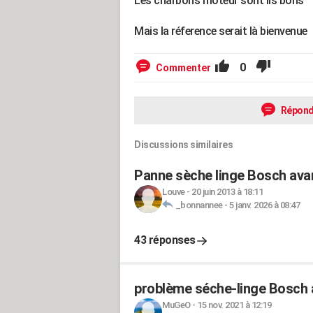
Les charbons moteur sont ils bons
Mais la réference serait là bienvenue
0
Commenter
Répond
Discussions similaires
Panne sèche linge Bosch avan
Louve
-
20 juin 2013 à 18:11
_bonnannee
-
5 janv. 2026 à 08:47
43 réponses
problème séche-linge Bosch 
MuGeO
-
15 nov. 2021 à 12:19