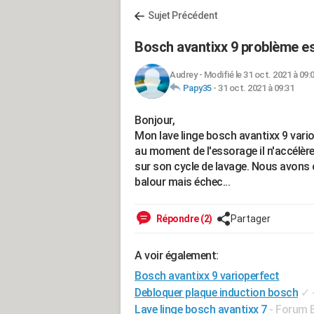
Sujet Précédent
Bosch avantixx 9 problème e
Audrey
-
Modifié le 31 oct. 2021 à 09:
Papy35
-
31 oct. 2021 à 09:31
Bonjour,
Mon lave linge bosch avantixx 9 vario 
au moment de l'essorage il n'accélère p
sur son cycle de lavage. Nous avons
balour mais échec...
Répondre (2)
Partager
A voir également:
Bosch avantixx 9 varioperfect
Debloquer plaque induction bosch
✓
Lave linge bosch avantixx 7
-
Forum 