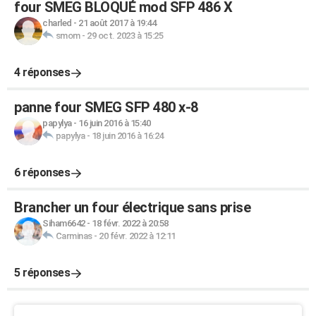
four SMEG BLOQUÉ mod SFP 486 X
charled
-
21 août 2017 à 19:44
smom
-
29 oct. 2023 à 15:25
4 réponses
panne four SMEG SFP 480 x-8
papylya
-
16 juin 2016 à 15:40
papylya
-
18 juin 2016 à 16:24
6 réponses
Brancher un four électrique sans prise
Siham6642
-
18 févr. 2022 à 20:58
Carminas
-
20 févr. 2022 à 12:11
5 réponses