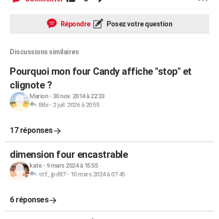
Répondre
Posez votre question
Discussions similaires
Pourquoi mon four Candy affiche "stop" et
clignote ?
Marion
-
30 nov. 2014 à 22:33
Bibi
-
2 juil. 2026 à 20:55
17 réponses
dimension four encastrable
kate
-
9 mars 2024 à 15:55
stf_jpd87
-
10 mars 2024 à 07:45
6 réponses