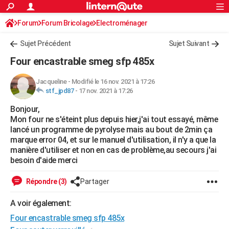
ACTUALITÉS
Forum
Forum Bricolage
Connexion
Electroménager
S'inscrire
Rechercher
Société
Education
Villes
Politique
Faits Divers
Monde
+
SPORT
Sujet Précédent
Sujet Suivant
Football
Cyclisme
Forum
Coupe du monde 2026
Tennis
Rugby
CULTURE
Four encastrable smeg sfp 485x
TNT
Cinéma
Musique
Programme TV
Streaming
Sorties cinéma
+
FINANCE
Jacqueline
-
Modifié le 16 nov. 2021 à 17:26
stf_jpd87
-
17 nov. 2021 à 17:26
Impôts
Immobilier
Banque
Crédit
Retraite
Epargne
Risques naturels par ville
Assurance
AUTO
Bonjour,
Réserver un essai
Berlines
Forum auto
Essais
Citadines
SUV
+
HIGH-TECH
Mon four ne s'éteint plus depuis hier,j'ai tout essayé, même
lancé un programme de pyrolyse mais au bout de 2min ça
Meilleur smartphone
Ordinateurs
Guide high-tech
Mobiles
Internet
Jeux vidéo
+
BRICOLAGE
marque error 04, et sur le manuel d'utilisation, il n'y a que la
manière d'utiliser et non en cas de problème,au secours j'ai
Aménagement intérieur
Cuisine
Jardinage
+
Forum
Extérieur
Salle de bains
Rangement
WEEK-END
besoin d'aide merci
Escapades
Expositions
Week-end nature
Guides de France
Patrimoine
Musées
+
LIFESTYLE
Répondre (3)
Partager
Bien-être
Mode
+
Art de vivre
Loisirs
Modes de vie
SANTE
A voir également:
Four encastrable smeg sfp 485x
Guide de la santé
Médicaments
+
Alimentation
Maladies
Sommeil
VOYAGE