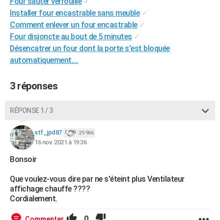
Four sauter verrouillé
✓
City break
Voyage de noces
Climat
Destinations
Voyage nature
Forum
+
PHOTO
Installer four encastrable sans meuble
✓
Comment enlever un four encastrable
✓
GUIDES D'ACHAT
Four disjoncte au bout de 5 minutes
✓
Désencatrer un four dont la porte s'est bloquée
BONS PLANS
automatiquement....
CARTE DE VOEUX
3 réponses
Carte Bonne année
Carte Pâques
Carte de Noël
Carte Saint-Valentin
Carte d'anniversaire
DICTIONNAIRE
Biographies
Expressions
Dictionnaire
Citations
Proverbes
RÉPONSE 1 / 3
PROGRAMME TV
COPAINS D'AVANT
stf_jpd87
29 966
16 nov. 2021 à 19:36
Se connecter
Collèges
Universités
Service militaire
S'inscrire
Lycées
Primaires
Entreprises
Avis de recherche
AVIS DE DÉCÈS
Bonsoir
FORUM
Que voulez-vous dire par ne s'éteint plus Ventilateur
affichage chauffe ????
Lifestyle
Sport
Television
Cinema
Bricolage
Culture
Auto
Voyage
Cordialement.
0
Commenter