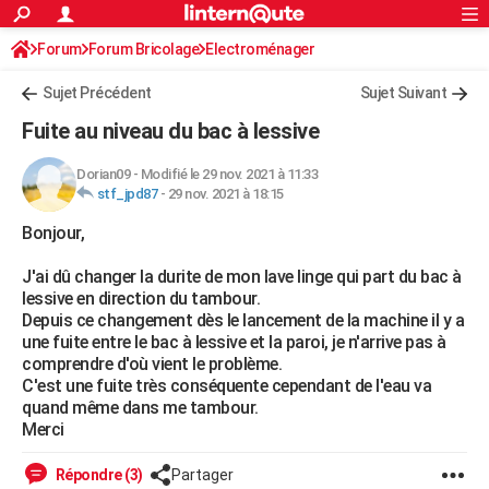
ACTUALITÉS
Forum
Forum Bricolage
Connexion
Electroménager
S'inscrire
Rechercher
Société
Education
Villes
Politique
Faits Divers
Monde
+
SPORT
Sujet Précédent
Sujet Suivant
Football
Cyclisme
Forum
Coupe du monde 2026
Tennis
Rugby
CULTURE
Fuite au niveau du bac à lessive
TNT
Cinéma
Musique
Programme TV
Streaming
Sorties cinéma
+
FINANCE
Dorian09
-
Modifié le 29 nov. 2021 à 11:33
stf_jpd87
-
29 nov. 2021 à 18:15
Impôts
Immobilier
Banque
Crédit
Retraite
Epargne
Risques naturels par ville
Assurance
AUTO
Bonjour,
Réserver un essai
Berlines
Forum auto
Essais
Citadines
SUV
+
HIGH-TECH
J'ai dû changer la durite de mon lave linge qui part du bac à
Meilleur smartphone
Ordinateurs
Guide high-tech
Mobiles
Internet
Jeux vidéo
+
BRICOLAGE
lessive en direction du tambour.
Depuis ce changement dès le lancement de la machine il y a
Aménagement intérieur
Cuisine
Jardinage
+
Forum
Extérieur
Salle de bains
Rangement
WEEK-END
une fuite entre le bac à lessive et la paroi, je n'arrive pas à
comprendre d'où vient le problème.
Escapades
Expositions
Week-end nature
Guides de France
Patrimoine
Musées
+
LIFESTYLE
C'est une fuite très conséquente cependant de l'eau va
quand même dans me tambour.
Bien-être
Mode
+
Art de vivre
Loisirs
Modes de vie
SANTE
Merci
Guide de la santé
Médicaments
+
Alimentation
Maladies
Sommeil
VOYAGE
Répondre (3)
Partager