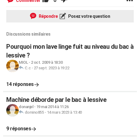
0
Commenter
Répondre
Posez votre question
Discussions similaires
Pourquoi mon lave linge fuit au niveau du bac à
lessive ?
MIOL
-
2 oct. 2009 à 18:30
C.c
-
27 sept. 2023 à 19:22
14 réponses
Machine déborde par le bac à lessive
donanjel
-
19 mai 2014 à 11:26
domino855
-
14 mars 2023 à 13:40
9 réponses