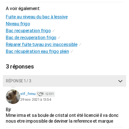
City break
Voyage de noces
Climat
Destinations
Voyage nature
Forum
+
PHOTO
A voir également:
Fuite au niveau du bac à lessive
GUIDES D'ACHAT
Niveau frigo
BONS PLANS
Bac recuperation frigo
✓
Bac de recuperation frigo
✓
CARTE DE VOEUX
Réparer fuite tuyau pvc inaccessible
✓
Bac récupération eau frigo plein
✓
Carte Bonne année
Carte Pâques
Carte de Noël
Carte Saint-Valentin
Carte d'anniversaire
DICTIONNAIRE
Biographies
Expressions
Dictionnaire
Citations
Proverbes
PROGRAMME TV
3 réponses
COPAINS D'AVANT
RÉPONSE 1 / 3
Se connecter
Collèges
Universités
Service militaire
S'inscrire
Lycées
Primaires
Entreprises
Avis de recherche
AVIS DE DÉCÈS
stf_frmu
12 511
29 nov. 2021 à 13:54
FORUM
Bjr
Lifestyle
Sport
Television
Cinema
Bricolage
Culture
Auto
Voyage
Mme irma et sa boule de cristal ont été licencié il va donc
nous etre impossible de deviner la reference et marque