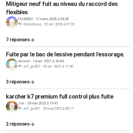
Mitigeur neuf fuit au niveau du raccord des
flexibles
Flo38850
-
17 mars 2025 à 08:28
Gutenberg
-
23 avr. 2026 à 07:32
7 réponses
Fuite par le bac de lessive pendant l'essorage.
vincent
-
14 avr. 2021 à 18:44
stf_jpd87
-
15 avr. 2021 à 17:45
3 réponses
karcher k7 premium full control plus fuite
Jos
-
28 mai 2022 à 19:41
stf_jpd87
-
29 mai 2022 à 08:17
2 réponses