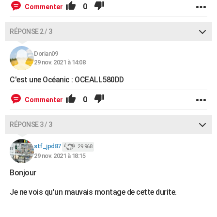
0
Commenter
RÉPONSE 2 / 3
Dorian09
29 nov. 2021 à 14:08
C'est une Océanic : OCEALL580DD
0
Commenter
RÉPONSE 3 / 3
stf_jpd87
29 968
29 nov. 2021 à 18:15
Bonjour
Je ne vois qu'un mauvais montage de cette durite.