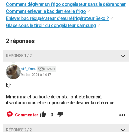
Comment dégivrer un frigo congélateur sans le débrancher
City break
Voyage de noces
Climat
Destinations
Voyage nature
Forum
+
PHOTO
Comment enlever le bac derrière le frigo
✓
Enlever bac récupérateur d'eau réfrigérateur Beko ?
✓
GUIDES D'ACHAT
Glace sous le tiroir du congélateur samsung
✓
BONS PLANS
2 réponses
CARTE DE VOEUX
Carte Bonne année
Carte Pâques
Carte de Noël
Carte Saint-Valentin
Carte d'anniversaire
DICTIONNAIRE
RÉPONSE 1 / 2
Biographies
Expressions
Dictionnaire
Citations
Proverbes
PROGRAMME TV
stf_frmu
12 511
9 déc. 2021 à 14:17
COPAINS D'AVANT
bjr
Se connecter
Collèges
Universités
Service militaire
S'inscrire
Lycées
Primaires
Entreprises
Avis de recherche
AVIS DE DÉCÈS
Mme irma et sa boule de cristal ont été licencié.
il va donc nous être impossible de deviner la référence
FORUM
Lifestyle
Sport
Television
Cinema
Bricolage
Culture
Auto
Voyage
0
Commenter
RÉPONSE 2 / 2