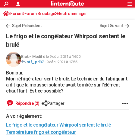
ACTUALITÉS
Forum
Forum Bricolage
Connexion
Electroménager
S'inscrire
Rechercher
Société
Education
Villes
Politique
Faits Divers
Monde
+
SPORT
Sujet Précédent
Sujet Suivant
Football
Cyclisme
Forum
Coupe du monde 2026
Tennis
Rugby
CULTURE
Le frigo et le congélateur Whirpool sentent le
TNT
Cinéma
Musique
Programme TV
Streaming
Sorties cinéma
+
brulé
FINANCE
Impôts
Immobilier
Banque
Crédit
Retraite
Epargne
Risques naturels par ville
Assurance
AUTO
Brule
-
Modifié le 9 déc. 2021 à 14:00
stf_jpd87
-
9 déc. 2021 à 17:55
Réserver un essai
Berlines
Forum auto
Essais
Citadines
SUV
+
HIGH-TECH
Bonjour,
Mon réfrigérateur sent le brulé. Le technicien du fabriquant
Meilleur smartphone
Ordinateurs
Guide high-tech
Mobiles
Internet
Jeux vidéo
+
BRICOLAGE
a dit que la mousse isolante avait tombée sur l'élément
chauffant. Est ce possible?
Aménagement intérieur
Cuisine
Jardinage
+
Forum
Extérieur
Salle de bains
Rangement
WEEK-END
Répondre (2)
Partager
Escapades
Expositions
Week-end nature
Guides de France
Patrimoine
Musées
+
LIFESTYLE
A voir également:
Bien-être
Mode
+
Art de vivre
Loisirs
Modes de vie
SANTE
Le frigo et le congélateur Whirpool sentent le brulé
Guide de la santé
Médicaments
+
Alimentation
Maladies
Sommeil
VOYAGE
Température frigo et congélateur