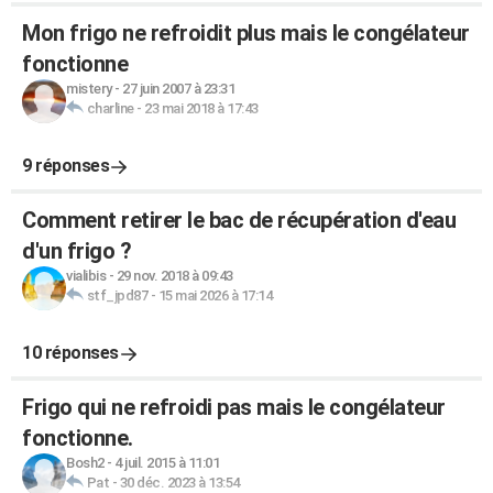
Mon frigo ne refroidit plus mais le congélateur
fonctionne
mistery
-
27 juin 2007 à 23:31
charline
-
23 mai 2018 à 17:43
9 réponses
Comment retirer le bac de récupération d'eau
d'un frigo ?
vialibis
-
29 nov. 2018 à 09:43
stf_jpd87
-
15 mai 2026 à 17:14
10 réponses
Frigo qui ne refroidi pas mais le congélateur
fonctionne.
Bosh2
-
4 juil. 2015 à 11:01
Pat
-
30 déc. 2023 à 13:54