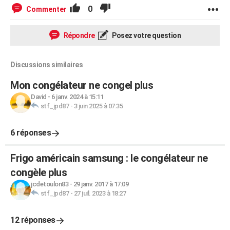
0
Commenter
Répondre
Posez votre question
Discussions similaires
Mon congélateur ne congel plus
David
-
6 janv. 2024 à 15:11
stf_jpd87
-
3 juin 2025 à 07:35
6 réponses
Frigo américain samsung : le congélateur ne
congèle plus
jcdetoulon83
-
29 janv. 2017 à 17:09
stf_jpd87
-
27 juil. 2023 à 18:27
12 réponses