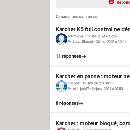
Répond
Discussions similaires
Karcher K5 full control ne d
toutnickel
-
17 avr. 2024 à 17:26
kawa15quad
-
20 mai 2025 à 20:41
11 réponses
Karcher en panne : moteur ne
dupont
-
11 janv. 2012 à 18:48
stf_jpd87
-
24 janv. 2026 à 07:53
8 réponses
Karcher : moteur bloqué, com