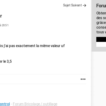
Foru
Sujet Suivant
Obten
r
des s
grâce
à 20:51
conse
tous v
s j'ai pas exactement la même valeur uf
r le 3,5
ontrol
-
Forum Bricolage / outillage