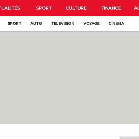
TUALITÉS
SPORT
CULTURE
FINANCE
A
SPORT
AUTO
TELEVISION
VOYAGE
CINEMA