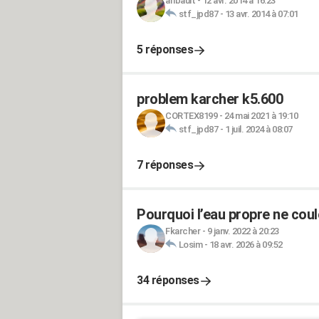
aribault
-
12 avr. 2014 à 16:23
stf_jpd87
-
13 avr. 2014 à 07:01
5 réponses
problem karcher k5.600
CORTEX8199
-
24 mai 2021 à 19:10
stf_jpd87
-
1 juil. 2024 à 08:07
7 réponses
Pourquoi l’eau propre ne cou
Fkarcher
-
9 janv. 2022 à 20:23
Losim
-
18 avr. 2026 à 09:52
34 réponses