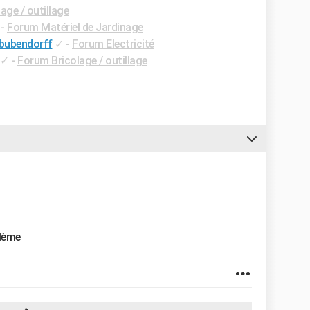
age / outillage
-
Forum Matériel de Jardinage
 bubendorff
✓
-
Forum Electricité
✓
-
Forum Bricolage / outillage
blème