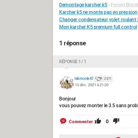
Demontage karcher k5
-
Forum Bricol
Karcher k5 ne monte pas en pression
Changer condensateur volet roulant
Mon karcher K5 premium full control
1 réponse
RÉPONSE 1 / 1
labricole47
2 871
13 déc. 2021 à 21:20
Bonjour
vous pouvez monter le 3.5 sans pro
0
Commenter