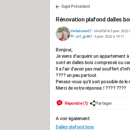
Sujet Précédent
Rénovation plafond dalles b
Verlainoise57
-
Modifié le 5 janv. 2022 
stf_jpd87
-
5 janv. 2022 à 19:11
Bonjour,
Je viens d'acquérir un appartement à 
sont en dalles bois compressé ou car
Il a l'air d'avoir pas mal souffert d'i
???? un peu partout.
Pensez-vous qu'il soit possible de le 
Merci de votre réponse..! ???? ????
Répondre (1)
Partager
A voir également:
Dalles plafond bois