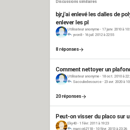
Discussions similaires
bjr,j'ai enlevé les dalles de
enlever les pl
Utilisateur anonyme
-
17 janv. 2010 à 10
yvon8
-
16 juil. 2012 à 22:55
8 réponses
Comment nettoyer un plafond
Utilisateur anonyme
-
18 oct. 2010 à 22
Sacouledesource
-
23 avr. 2020 à 10
20 réponses
Peut-on visser du placo sur u
Eky40
-
1 févr. 2011 à 19:23
marco62118
-
10 févr. 2013 à 23:26