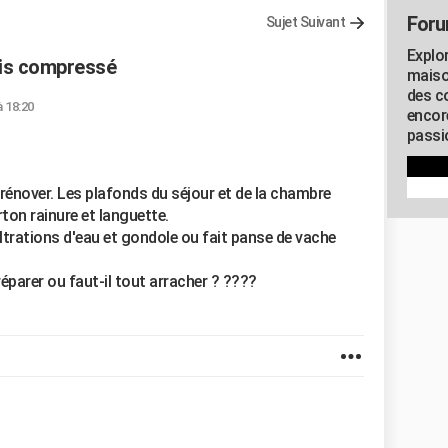
Foru
Sujet Suivant
Explo
ois compressé
maiso
des co
à 18:20
encor
passio
rénover. Les plafonds du séjour et de la chambre
ton rainure et languette.
nfiltrations d'eau et gondole ou fait panse de vache
réparer ou faut-il tout arracher ? ????