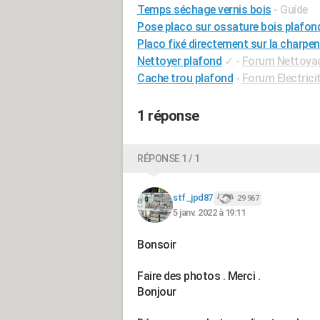
Temps séchage vernis bois
- Guide
Pose placo sur ossature bois plafon
Placo fixé directement sur la charpen
Nettoyer plafond
✓
-
Forum Nettoya
Cache trou plafond
-
Forum Electrici
1 réponse
RÉPONSE 1 / 1
stf_jpd87
29 967
5 janv. 2022 à 19:11
Bonsoir
Faire des photos . Merci .
Bonjour