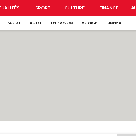
TUALITÉS
SPORT
CULTURE
FINANCE
A
SPORT
AUTO
TELEVISION
VOYAGE
CINEMA