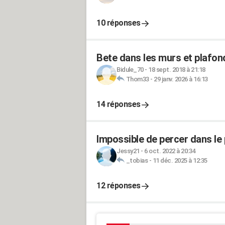
10 réponses
Bete dans les murs et plafo
Bidule_70
-
18 sept. 2018 à 21:18
Thom33
-
29 janv. 2026 à 16:13
14 réponses
Impossible de percer dans le 
Jessy21
-
6 oct. 2022 à 20:34
_tobias
-
11 déc. 2025 à 12:35
12 réponses