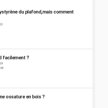
 polystyrène du plafond,mais comment
:52
 facilement ?
:28
:08
ne ossature en bois ?