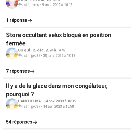
stf_frmu
-
9 oct. 2012 à 16:18
1 réponse
Store occultant velux bloqué en position
fermée
Guilguil
-
25 déc. 2024 à 14:43
stf_jpd87
-
30 janv. 2026 à 18:18
7 réponses
Il y a de la glace dans mon congélateur,
pourquoi ?
DANOUCHKA
-
14 nov. 2009 à 16:05
stf_jpd87
-
14 avr. 2023 à 15:58
54 réponses