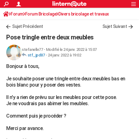
ACTUALITÉS
Forum
Forum Bricolage
Connexion
Divers bricolage et travaux
S'inscrire
Rechercher
Société
Education
Villes
Politique
Faits Divers
Monde
+
SPORT
Sujet Précédent
Sujet Suivant
Football
Cyclisme
Forum
Coupe du monde 2026
Tennis
Rugby
CULTURE
Pose tringle entre deux meubles
TNT
Cinéma
Musique
Programme TV
Streaming
Sorties cinéma
+
FINANCE
stefanelle77
-
Modifié le 24 janv. 2022 à 15:07
stf_jpd87
-
24 janv. 2022 à 19:02
Impôts
Immobilier
Banque
Crédit
Retraite
Epargne
Risques naturels par ville
Assurance
AUTO
Bonjour à tous,
Réserver un essai
Berlines
Forum auto
Essais
Citadines
SUV
+
HIGH-TECH
Je souhaite poser une tringle entre deux meubles bas en
Meilleur smartphone
Ordinateurs
Guide high-tech
Mobiles
Internet
Jeux vidéo
+
BRICOLAGE
bois blanc pour y poser des vestes.
Aménagement intérieur
Cuisine
Jardinage
+
Forum
Extérieur
Salle de bains
Rangement
WEEK-END
Il n'y a rien de prévu sur les meubles pour cette pose.
Je ne voudrais pas abimer les meubles.
Escapades
Expositions
Week-end nature
Guides de France
Patrimoine
Musées
+
LIFESTYLE
Comment puis je procéder ?
Bien-être
Mode
+
Art de vivre
Loisirs
Modes de vie
SANTE
Merci par avance.
Guide de la santé
Médicaments
+
Alimentation
Maladies
Sommeil
VOYAGE