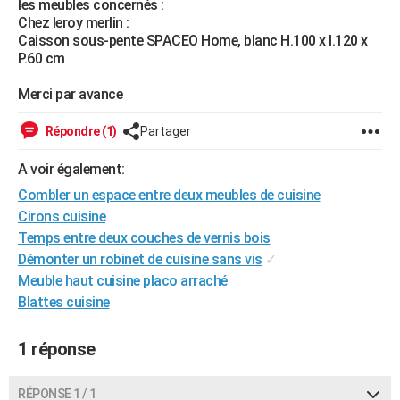
les meubles concernés :
City break
Voyage de noces
Climat
Destinations
Voyage nature
Forum
+
Chez leroy merlin :
PHOTO
Caisson sous-pente SPACEO Home, blanc H.100 x l.120 x
P.60 cm
GUIDES D'ACHAT
Merci par avance
BONS PLANS
CARTE DE VOEUX
Répondre (1)
Partager
Carte Bonne année
Carte Pâques
Carte de Noël
Carte Saint-Valentin
Carte d'anniversaire
DICTIONNAIRE
A voir également:
Combler un espace entre deux meubles de cuisine
Biographies
Expressions
Dictionnaire
Citations
Proverbes
PROGRAMME TV
Cirons cuisine
Temps entre deux couches de vernis bois
COPAINS D'AVANT
Démonter un robinet de cuisine sans vis
✓
Se connecter
Collèges
Universités
Service militaire
S'inscrire
Lycées
Primaires
Entreprises
Avis de recherche
AVIS DE DÉCÈS
Meuble haut cuisine placo arraché
Blattes cuisine
FORUM
Lifestyle
Sport
Television
Cinema
Bricolage
Culture
Auto
Voyage
1 réponse
RÉPONSE 1 / 1