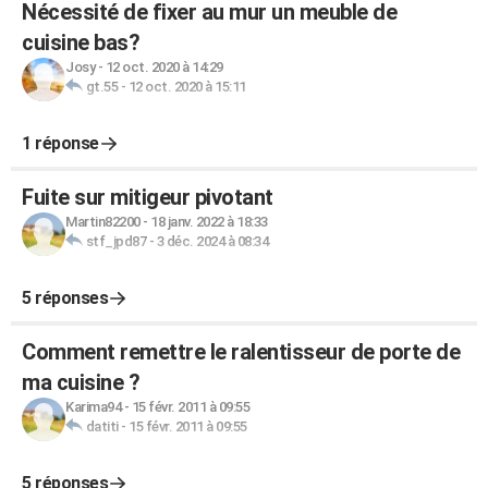
Nécessité de fixer au mur un meuble de
cuisine bas?
Josy
-
12 oct. 2020 à 14:29
gt.55
-
12 oct. 2020 à 15:11
1 réponse
Fuite sur mitigeur pivotant
Martin82200
-
18 janv. 2022 à 18:33
stf_jpd87
-
3 déc. 2024 à 08:34
5 réponses
Comment remettre le ralentisseur de porte de
ma cuisine ?
Karima94
-
15 févr. 2011 à 09:55
datiti
-
15 févr. 2011 à 09:55
5 réponses