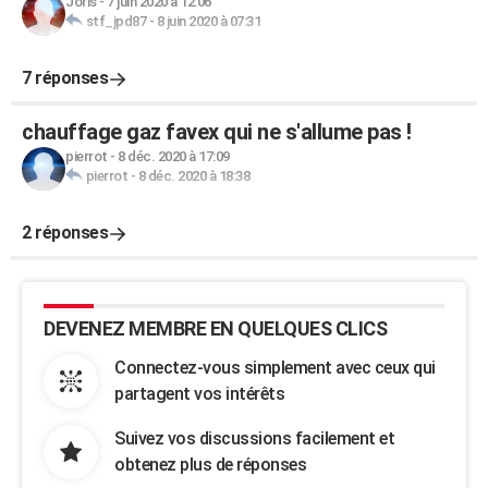
Joris
-
7 juin 2020 à 12:06
stf_jpd87
-
8 juin 2020 à 07:31
7 réponses
chauffage gaz favex qui ne s'allume pas !
pierrot
-
8 déc. 2020 à 17:09
pierrot
-
8 déc. 2020 à 18:38
2 réponses
DEVENEZ MEMBRE EN QUELQUES CLICS
Connectez-vous simplement avec ceux qui
partagent vos intérêts
Suivez vos discussions facilement et
obtenez plus de réponses