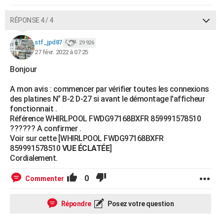
RÉPONSE 4 / 4
stf_jpd87
29 926
27 févr. 2022 à 07:25
Bonjour
A mon avis : commencer par vérifier toutes les connexions
des platines N° B-2 D-27 si avant le démontage l'afficheur
fonctionnait .
Référence WHIRLPOOL FWDG97168BXFR 859991578510
?????? A confirmer .
Voir sur cette [WHIRLPOOL FWDG97168BXFR
859991578510
VUE ÉCLATÉE
]
Cordialement.
0
Commenter
Répondre
Posez votre question