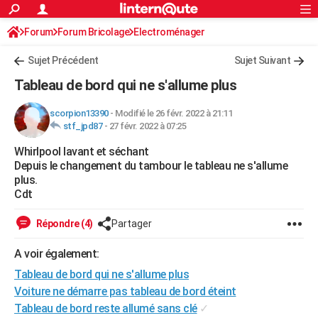
ACTUALITÉS
Forum
Forum Bricolage
Connexion
Electroménager
S'inscrire
Rechercher
Société
Education
Villes
Politique
Faits Divers
Monde
+
SPORT
Sujet Précédent
Sujet Suivant
Football
Cyclisme
Forum
Coupe du monde 2026
Tennis
Rugby
CULTURE
Tableau de bord qui ne s'allume plus
TNT
Cinéma
Musique
Programme TV
Streaming
Sorties cinéma
+
FINANCE
scorpion13390
-
Modifié le 26 févr. 2022 à 21:11
stf_jpd87
-
27 févr. 2022 à 07:25
Impôts
Immobilier
Banque
Crédit
Retraite
Epargne
Risques naturels par ville
Assurance
AUTO
Whirlpool lavant et séchant
Réserver un essai
Berlines
Forum auto
Essais
Citadines
SUV
+
HIGH-TECH
Depuis le changement du tambour le tableau ne s'allume
plus.
Meilleur smartphone
Ordinateurs
Guide high-tech
Mobiles
Internet
Jeux vidéo
+
BRICOLAGE
Cdt
Aménagement intérieur
Cuisine
Jardinage
+
Forum
Extérieur
Salle de bains
Rangement
WEEK-END
Répondre (4)
Partager
Escapades
Expositions
Week-end nature
Guides de France
Patrimoine
Musées
+
LIFESTYLE
A voir également:
Tableau de bord qui ne s'allume plus
Bien-être
Mode
+
Art de vivre
Loisirs
Modes de vie
SANTE
Voiture ne démarre pas tableau de bord éteint
Guide de la santé
Médicaments
+
Alimentation
Maladies
Sommeil
VOYAGE
Tableau de bord reste allumé sans clé
✓