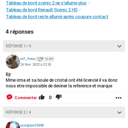
Tableau de bord scenic 2 ne s'allume plus
✓
City break
Voyage de noces
Climat
Destinations
Voyage nature
Forum
+
PHOTO
Tableau de bord Renault Scenic 2 HS
✓
Tableau de bord reste allumé après coupure contact
GUIDES D'ACHAT
BONS PLANS
4 réponses
CARTE DE VOEUX
RÉPONSE 1 / 4
Carte Bonne année
Carte Pâques
Carte de Noël
Carte Saint-Valentin
Carte d'anniversaire
DICTIONNAIRE
stf_frmu
12 497
Biographies
Expressions
Dictionnaire
Citations
Proverbes
26 févr. 2022 à 22:35
PROGRAMME TV
Bjr
COPAINS D'AVANT
Mme irma et sa boule de cristal ont été licencié il va donc
nous etre impossible de deviner la reference et marque
Se connecter
Collèges
Universités
Service militaire
S'inscrire
Lycées
Primaires
Entreprises
Avis de recherche
AVIS DE DÉCÈS
0
Commenter
FORUM
Lifestyle
Sport
Television
Cinema
Bricolage
Culture
Auto
Voyage
RÉPONSE 2 / 4
scorpion13390