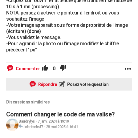
-Cliquez sur "ouvrir" et attendre que le transfert se fasse de
10 s à 1 mn (processing)
NOTA: pensez à activer le pointeur à l'endroit où vous
souhaitez l'image
-Votre image apparaît sous forme de propriété de l'image
(écriture) (done)
-Vous validez le message.
-Pour agrandir la photo ou l'image modifiez le chiffre
précédent" px"
0
Commenter
Répondre
Posez votre question
Discussions similaires
Comment changer le code de ma valise?
Baudrylys
-
7 janv. 2024 à 19:19
labricole47
-
28 mai 2025 à 16:41