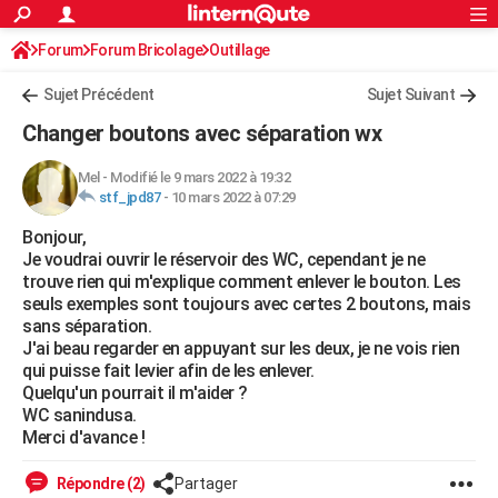
ACTUALITÉS
Forum
Forum Bricolage
Connexion
Outillage
S'inscrire
Rechercher
Société
Education
Villes
Politique
Faits Divers
Monde
+
SPORT
Sujet Précédent
Sujet Suivant
Football
Cyclisme
Forum
Coupe du monde 2026
Tennis
Rugby
CULTURE
Changer boutons avec séparation wx
TNT
Cinéma
Musique
Programme TV
Streaming
Sorties cinéma
+
FINANCE
Mel
-
Modifié le 9 mars 2022 à 19:32
stf_jpd87
-
10 mars 2022 à 07:29
Impôts
Immobilier
Banque
Crédit
Retraite
Epargne
Risques naturels par ville
Assurance
AUTO
Bonjour,
Réserver un essai
Berlines
Forum auto
Essais
Citadines
SUV
+
HIGH-TECH
Je voudrai ouvrir le réservoir des WC, cependant je ne
trouve rien qui m'explique comment enlever le bouton. Les
Meilleur smartphone
Ordinateurs
Guide high-tech
Mobiles
Internet
Jeux vidéo
+
BRICOLAGE
seuls exemples sont toujours avec certes 2 boutons, mais
sans séparation.
Aménagement intérieur
Cuisine
Jardinage
+
Forum
Extérieur
Salle de bains
Rangement
WEEK-END
J'ai beau regarder en appuyant sur les deux, je ne vois rien
qui puisse fait levier afin de les enlever.
Escapades
Expositions
Week-end nature
Guides de France
Patrimoine
Musées
+
LIFESTYLE
Quelqu'un pourrait il m'aider ?
WC sanindusa.
Bien-être
Mode
+
Art de vivre
Loisirs
Modes de vie
SANTE
Merci d'avance !
Guide de la santé
Médicaments
+
Alimentation
Maladies
Sommeil
VOYAGE
Répondre (2)
Partager