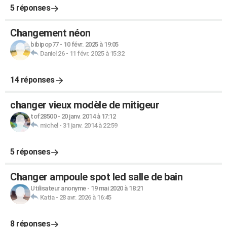
5 réponses
Changement néon
bibipop77
-
10 févr. 2025 à 19:05
Daniel 26
-
11 févr. 2025 à 15:32
14 réponses
changer vieux modèle de mitigeur
tof28500
-
20 janv. 2014 à 17:12
michel
-
31 janv. 2014 à 22:59
5 réponses
Changer ampoule spot led salle de bain
Utilisateur anonyme
-
19 mai 2020 à 18:21
Katia
-
28 avr. 2026 à 16:45
8 réponses