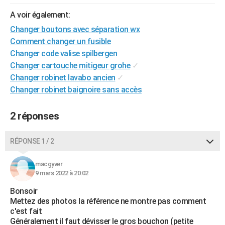
City break
Voyage de noces
Climat
Destinations
Voyage nature
Forum
+
PHOTO
A voir également:
Changer boutons avec séparation wx
GUIDES D'ACHAT
Comment changer un fusible
BONS PLANS
Changer code valise spilbergen
Changer cartouche mitigeur grohe
✓
CARTE DE VOEUX
Changer robinet lavabo ancien
✓
Changer robinet baignoire sans accès
Carte Bonne année
Carte Pâques
Carte de Noël
Carte Saint-Valentin
Carte d'anniversaire
DICTIONNAIRE
Biographies
Expressions
Dictionnaire
Citations
Proverbes
PROGRAMME TV
2 réponses
COPAINS D'AVANT
RÉPONSE 1 / 2
Se connecter
Collèges
Universités
Service militaire
S'inscrire
Lycées
Primaires
Entreprises
Avis de recherche
AVIS DE DÉCÈS
macgyver
9 mars 2022 à 20:02
FORUM
Bonsoir
Lifestyle
Sport
Television
Cinema
Bricolage
Culture
Auto
Voyage
Mettez des photos la référence ne montre pas comment
c'est fait
Généralement il faut dévisser le gros bouchon (petite