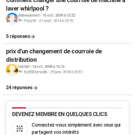
Comment changer une courroie de machine a
laver whirlpool ?
debeaumont
-
15 oct. 2009 à 13:22
Papy35
-
21 sept. 2014 à 20:15
5 réponses
prix d'un changement de courroie de
distribution
michel
-
14 oct. 2008 à 16:13
Kzj95Marseille
-
29 janv. 2018 à 20:51
24 réponses
DEVENEZ MEMBRE EN QUELQUES CLICS
Connectez-vous simplement avec ceux qui
partagent vos intérêts