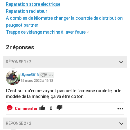
Reparation store electrique
City break
Voyage de noces
Climat
Destinations
Voyage nature
Forum
+
PHOTO
Reparation radiateur
A combien de kilometre changer la courroie de distribution
GUIDES D'ACHAT
peugeot partner
BONS PLANS
Trappe de vidange machine à laver faure
✓
CARTE DE VOEUX
2 réponses
Carte Bonne année
Carte Pâques
Carte de Noël
Carte Saint-Valentin
Carte d'anniversaire
DICTIONNAIRE
RÉPONSE 1 / 2
Biographies
Expressions
Dictionnaire
Citations
Proverbes
PROGRAMME TV
Ulysse5818
237
COPAINS D'AVANT
15 mars 2022 à 16:18
Se connecter
Collèges
Universités
Service militaire
S'inscrire
Lycées
Primaires
Entreprises
Avis de recherche
AVIS DE DÉCÈS
C'est sur qu'en ne voyant pas cette fameuse rondelle, ni le
modèle de la machine, ça va être coton...
FORUM
0
Commenter
Lifestyle
Sport
Television
Cinema
Bricolage
Culture
Auto
Voyage
RÉPONSE 2 / 2