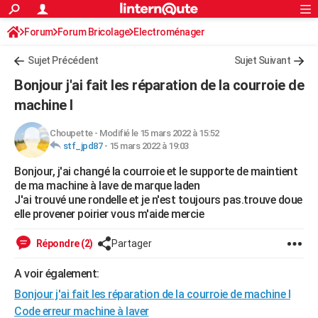
ACTUALITÉS
Forum
Forum Bricolage
Connexion
Electroménager
S'inscrire
Rechercher
Société
Education
Villes
Politique
Faits Divers
Monde
+
SPORT
Sujet Précédent
Sujet Suivant
Football
Cyclisme
Forum
Coupe du monde 2026
Tennis
Rugby
CULTURE
Bonjour j'ai fait les réparation de la courroie de
TNT
Cinéma
Musique
Programme TV
Streaming
Sorties cinéma
+
machine l
FINANCE
Impôts
Immobilier
Banque
Crédit
Retraite
Epargne
Risques naturels par ville
Assurance
AUTO
Choupette
-
Modifié le 15 mars 2022 à 15:52
stf_jpd87
-
15 mars 2022 à 19:03
Réserver un essai
Berlines
Forum auto
Essais
Citadines
SUV
+
HIGH-TECH
Bonjour, j'ai changé la courroie et le supporte de maintient
de ma machine à lave de marque laden
Meilleur smartphone
Ordinateurs
Guide high-tech
Mobiles
Internet
Jeux vidéo
+
BRICOLAGE
J'ai trouvé une rondelle et je n'est toujours pas.trouve doue
elle provener poirier vous m'aide mercie
Aménagement intérieur
Cuisine
Jardinage
+
Forum
Extérieur
Salle de bains
Rangement
WEEK-END
Répondre (2)
Partager
Escapades
Expositions
Week-end nature
Guides de France
Patrimoine
Musées
+
LIFESTYLE
A voir également:
Bien-être
Mode
+
Art de vivre
Loisirs
Modes de vie
SANTE
Bonjour j'ai fait les réparation de la courroie de machine l
Guide de la santé
Médicaments
+
Alimentation
Maladies
Sommeil
VOYAGE
Code erreur machine à laver