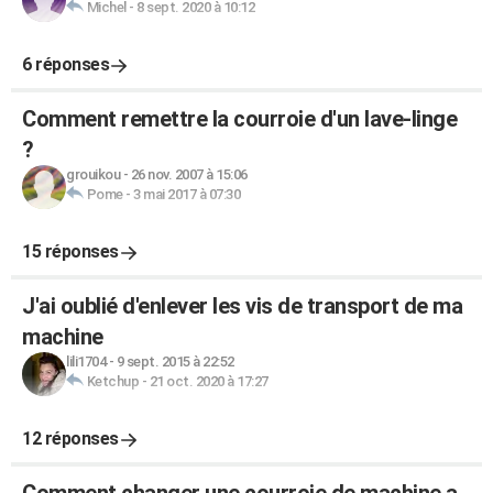
Michel
-
8 sept. 2020 à 10:12
6 réponses
Comment remettre la courroie d'un lave-linge
?
grouikou
-
26 nov. 2007 à 15:06
Pome
-
3 mai 2017 à 07:30
15 réponses
J'ai oublié d'enlever les vis de transport de ma
machine
lili1704
-
9 sept. 2015 à 22:52
Ketchup
-
21 oct. 2020 à 17:27
12 réponses