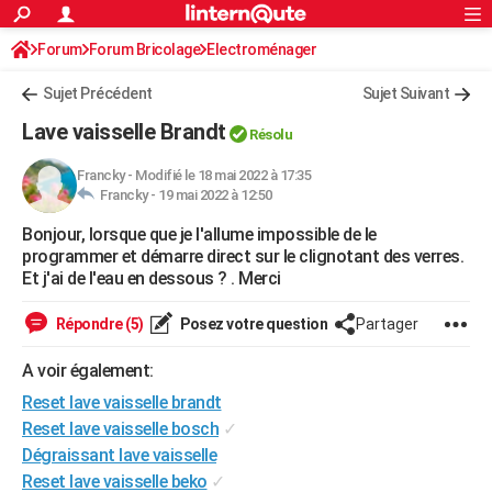
ACTUALITÉS
Forum
Forum Bricolage
Connexion
Electroménager
S'inscrire
Rechercher
Société
Education
Villes
Politique
Faits Divers
Monde
+
SPORT
Sujet Précédent
Sujet Suivant
Football
Cyclisme
Forum
Coupe du monde 2026
Tennis
Rugby
CULTURE
Lave vaisselle Brandt
Résolu
TNT
Cinéma
Musique
Programme TV
Streaming
Sorties cinéma
+
FINANCE
Francky
-
Modifié le 18 mai 2022 à 17:35
Francky -
19 mai 2022 à 12:50
Impôts
Immobilier
Banque
Crédit
Retraite
Epargne
Risques naturels par ville
Assurance
AUTO
Bonjour, lorsque que je l'allume impossible de le
Réserver un essai
Berlines
Forum auto
Essais
Citadines
SUV
+
HIGH-TECH
programmer et démarre direct sur le clignotant des verres.
Et j'ai de l'eau en dessous ? . Merci
Meilleur smartphone
Ordinateurs
Guide high-tech
Mobiles
Internet
Jeux vidéo
+
BRICOLAGE
Répondre (5)
Posez votre question
Partager
Aménagement intérieur
Cuisine
Jardinage
+
Forum
Extérieur
Salle de bains
Rangement
WEEK-END
A voir également:
Escapades
Expositions
Week-end nature
Guides de France
Patrimoine
Musées
+
LIFESTYLE
Reset lave vaisselle brandt
Bien-être
Mode
+
Art de vivre
Loisirs
Modes de vie
Reset lave vaisselle bosch
✓
SANTE
Dégraissant lave vaisselle
Guide de la santé
Médicaments
+
Alimentation
Maladies
Sommeil
VOYAGE
Reset lave vaisselle beko
✓