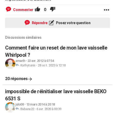
0
Commenter
Répondre
Posez votre question
Discussions similaires
Comment faire un reset de mon lave vaisselle
Whirlpool ?
amarih
-
22 avr. 2012 à 07:54
Kathytunis
-
28 oct. 2023 à 12:18
20 réponses
impossible de réinitialiser lave vaisselle BEKO
6531 S
julo08
-
13 mars 2014 à 20:18
Babane22
-
6 avr. 2020 à 00:39