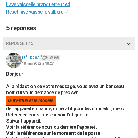
Lave vaisselle brandt erreur e4
City break
Voyage de noces
Climat
Destinations
Voyage nature
Forum
+
PHOTO
Reset lave vaisselle valberg
✓
GUIDES D'ACHAT
5 réponses
BONS PLANS
RÉPONSE 1 / 5
CARTE DE VOEUX
Carte Bonne année
Carte Pâques
Carte de Noël
Carte Saint-Valentin
Carte d'anniversaire
DICTIONNAIRE
stf_jpd87
29 968
18 mai 2022 à 18:27
Biographies
Expressions
Dictionnaire
Citations
Proverbes
PROGRAMME TV
Bonjour
COPAINS D'AVANT
A la rédaction de votre message, vous avez un bandeau
noir qui vous demande de préciser
Se connecter
Collèges
Universités
Service militaire
S'inscrire
Lycées
Primaires
Entreprises
Avis de recherche
AVIS DE DÉCÈS
la marque et le modèle
FORUM
de l'appareil en panne; impératif pour les conseils , merci.
Référence constructeur voir l'étiquette
Lifestyle
Sport
Television
Cinema
Bricolage
Culture
Auto
Voyage
Suivant appareil:
Voir la référence sous ou derrière l'appareil,
Voir la référence sur le montant de la porte