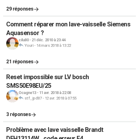
29 réponses
Comment réparer mon lave-vaisselle Siemens
Aquasensor ?
cilu80
-
21 déc. 2010 à 23:44
Youri
-
14 mars 2018 à 13:22
21 réponses
Reset impossible sur LV bosch
SMS50E98EU/25
Ocagne13
-
11 avr. 2018 à 22:08
stf_jpd87
-
12 avr. 2018 à 07:55
3 réponses
Problème avec lave vaisselle Brandt
DFH13114W , code erreur E4