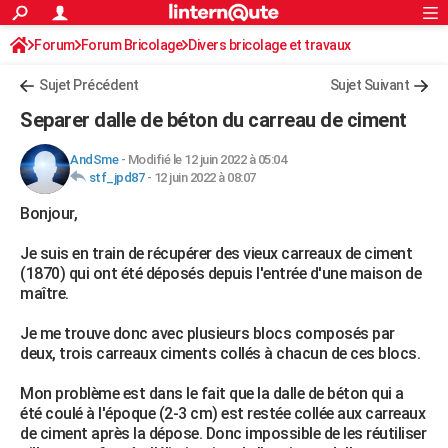
ACTUALITÉS
Forum
Forum Bricolage
Connexion
Divers bricolage et travaux
S'inscrire
Rechercher
Société
Education
Villes
Politique
Faits Divers
Monde
+
SPORT
Sujet Précédent
Sujet Suivant
Football
Cyclisme
Forum
Coupe du monde 2026
Tennis
Rugby
CULTURE
Separer dalle de béton du carreau de ciment
TNT
Cinéma
Musique
Programme TV
Streaming
Sorties cinéma
+
FINANCE
AndSme
-
Modifié le 12 juin 2022 à 05:04
stf_jpd87
-
12 juin 2022 à 08:07
Impôts
Immobilier
Banque
Crédit
Retraite
Epargne
Risques naturels par ville
Assurance
AUTO
Bonjour,
Réserver un essai
Berlines
Forum auto
Essais
Citadines
SUV
+
HIGH-TECH
Je suis en train de récupérer des vieux carreaux de ciment
Meilleur smartphone
Ordinateurs
Guide high-tech
Mobiles
Internet
Jeux vidéo
+
BRICOLAGE
(1870) qui ont été déposés depuis l'entrée d'une maison de
maître.
Aménagement intérieur
Cuisine
Jardinage
+
Forum
Extérieur
Salle de bains
Rangement
WEEK-END
Je me trouve donc avec plusieurs blocs composés par
Escapades
Expositions
Week-end nature
Guides de France
Patrimoine
Musées
+
LIFESTYLE
deux, trois carreaux ciments collés à chacun de ces blocs.
Bien-être
Mode
+
Art de vivre
Loisirs
Modes de vie
SANTE
Mon problème est dans le fait que la dalle de béton qui a
été coulé à l'époque (2-3 cm) est restée collée aux carreaux
Guide de la santé
Médicaments
+
Alimentation
Maladies
Sommeil
VOYAGE
de ciment après la dépose. Donc impossible de les réutiliser