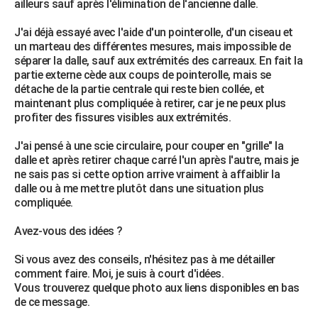
ailleurs sauf après l'élimination de l'ancienne dalle.
City break
Voyage de noces
Climat
Destinations
Voyage nature
Forum
+
PHOTO
J'ai déjà essayé avec l'aide d'un pointerolle, d'un ciseau et
un marteau des différentes mesures, mais impossible de
GUIDES D'ACHAT
séparer la dalle, sauf aux extrémités des carreaux. En fait la
partie externe cède aux coups de pointerolle, mais se
BONS PLANS
détache de la partie centrale qui reste bien collée, et
maintenant plus compliquée à retirer, car je ne peux plus
CARTE DE VOEUX
profiter des fissures visibles aux extrémités.
Carte Bonne année
Carte Pâques
Carte de Noël
Carte Saint-Valentin
Carte d'anniversaire
DICTIONNAIRE
J'ai pensé à une scie circulaire, pour couper en "grille" la
Biographies
Expressions
Dictionnaire
Citations
Proverbes
dalle et après retirer chaque carré l'un après l'autre, mais je
PROGRAMME TV
ne sais pas si cette option arrive vraiment à affaiblir la
dalle ou à me mettre plutôt dans une situation plus
COPAINS D'AVANT
compliquée.
Se connecter
Collèges
Universités
Service militaire
S'inscrire
Lycées
Primaires
Entreprises
Avis de recherche
AVIS DE DÉCÈS
Avez-vous des idées ?
FORUM
Si vous avez des conseils, n'hésitez pas à me détailler
Lifestyle
Sport
Television
Cinema
Bricolage
Culture
Auto
Voyage
comment faire. Moi, je suis à court d'idées.
Vous trouverez quelque photo aux liens disponibles en bas
de ce message.