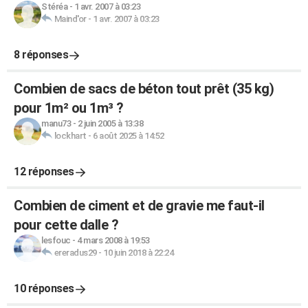
Stéréa
-
1 avr. 2007 à 03:23
Maind'or
-
1 avr. 2007 à 03:23
8 réponses
Combien de sacs de béton tout prêt (35 kg)
pour 1m² ou 1m³ ?
manu73
-
2 juin 2005 à 13:38
lockhart
-
6 août 2025 à 14:52
12 réponses
Combien de ciment et de gravie me faut-il
pour cette dalle ?
lesfouc
-
4 mars 2008 à 19:53
ereradus29
-
10 juin 2018 à 22:24
10 réponses