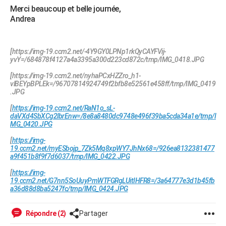
Merci beaucoup et belle journée,
Andrea
[https://img-19.ccm2.net/-4Y9GY0LPNp1rkQyCAYFVij-
yvY=/684878f4127a4a3395a300d223cd872c/tmp/IMG_0418.JPG
[https://img-19.ccm2.net/nyhaPCxHZZro_h1-
vlBEYpBPLEk=/96707814924749f2bfb8e52561e458ff/tmp/IMG_0419
.JPG
[
https://img-19.ccm2.net/RaN1o_sL-
daVXd4SbXCg2lbrEnw=/8e8a8480dc9748e496f39ba5cda34a1e/tmp/I
MG_0420.JPG
[
https://img-
19.ccm2.net/myESbojp_7Zk5Mq8xpWY7JhNx68=/926ea8132381477
a9f451b8f9f7d6037/tmp/IMG_0422.JPG
[
https://img-
19.ccm2.net/G7nn5SoUuyPmWTFGRgLUitIHFR8=/3a64777e3d1b45fb
a36d88d8ba5247fc/tmp/IMG_0424.JPG
Répondre (2)
Partager