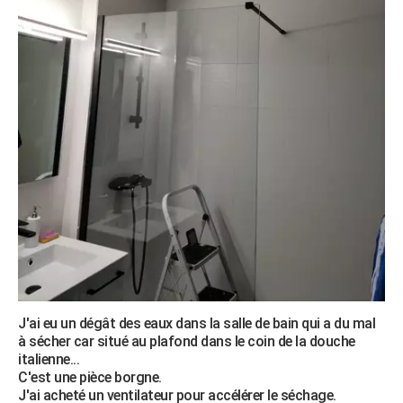
City break
Voyage de noces
Climat
Destinations
Voyage nature
Forum
+
PHOTO
GUIDES D'ACHAT
BONS PLANS
CARTE DE VOEUX
Carte Bonne année
Carte Pâques
Carte de Noël
Carte Saint-Valentin
Carte d'anniversaire
DICTIONNAIRE
Biographies
Expressions
Dictionnaire
Citations
Proverbes
PROGRAMME TV
COPAINS D'AVANT
Se connecter
Collèges
Universités
Service militaire
S'inscrire
Lycées
Primaires
Entreprises
Avis de recherche
AVIS DE DÉCÈS
FORUM
J'ai eu un dégât des eaux dans la salle de bain qui a du mal
à sécher car situé au plafond dans le coin de la douche
Lifestyle
Sport
Television
Cinema
Bricolage
Culture
Auto
Voyage
italienne...
C'est une pièce borgne.
J'ai acheté un ventilateur pour accélérer le séchage.