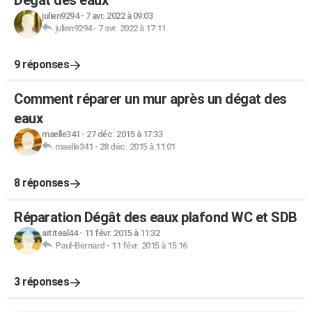
Dégât des eaux
julien9294
-
7 avr. 2022 à 09:03
julien9294
-
7 avr. 2022 à 17:11
9 réponses
Comment réparer un mur après un dégat des
eaux
maelle341
-
27 déc. 2015 à 17:33
maelle341
-
28 déc. 2015 à 11:01
8 réponses
Réparation Dégât des eaux plafond WC et SDB
aititeal44
-
11 févr. 2015 à 11:32
Paul-Bernard
-
11 févr. 2015 à 15:16
3 réponses