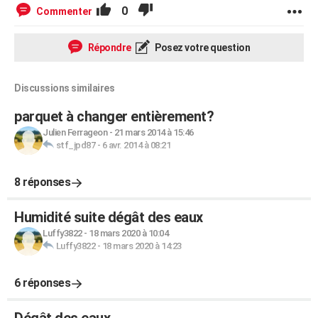
0
Commenter
Répondre
Posez votre question
Discussions similaires
parquet à changer entièrement?
Julien Ferrageon
-
21 mars 2014 à 15:46
stf_jpd87
-
6 avr. 2014 à 08:21
8 réponses
Humidité suite dégât des eaux
Luffy3822
-
18 mars 2020 à 10:04
Luffy3822
-
18 mars 2020 à 14:23
6 réponses