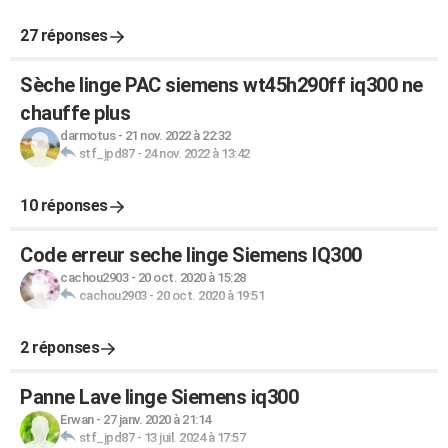
27 réponses
Sèche linge PAC siemens wt45h290ff iq300 ne
chauffe plus
darmotus
-
21 nov. 2022 à 22:32
stf_jpd87
-
24 nov. 2022 à 13:42
10 réponses
Code erreur seche linge Siemens IQ300
cachou2903
-
20 oct. 2020 à 15:28
cachou2903
-
20 oct. 2020 à 19:51
2 réponses
Panne Lave linge Siemens iq300
Erwan
-
27 janv. 2020 à 21:14
stf_jpd87
-
13 juil. 2024 à 17:57