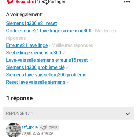
Répondre (1)
Partager
City break
Voyage de noces
Climat
Destinations
Voyage nature
Forum
+
PHOTO
A voir également:
GUIDES D'ACHAT
Siemens iq300 e21 reset
Code erreur e21 lave-linge siemens iq300
- Meilleures
BONS PLANS
réponses
CARTE DE VOEUX
Erreur e21 lave linge
- Meilleures réponses
Seche linge siemens iq300
✓
Carte Bonne année
Carte Pâques
Carte de Noël
Carte Saint-Valentin
Carte d'anniversaire
DICTIONNAIRE
Lave-vaisselle siemens erreur e15 reset
✓
Siemens iq300 problème clé
✓
Biographies
Expressions
Dictionnaire
Citations
Proverbes
PROGRAMME TV
Siemens lave-vaisselle iq300 problème
COPAINS D'AVANT
Reset lave vaisselle siemens
✓
Se connecter
Collèges
Universités
Service militaire
S'inscrire
Lycées
Primaires
Entreprises
Avis de recherche
AVIS DE DÉCÈS
1 réponse
FORUM
RÉPONSE 1 / 1
Lifestyle
Sport
Television
Cinema
Bricolage
Culture
Auto
Voyage
stf_jpd87
29 880
30 juil. 2022 à 18:29