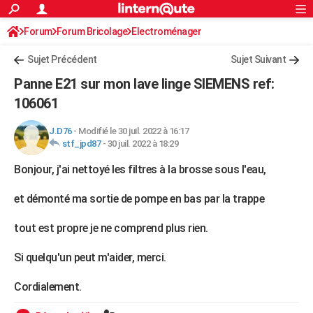
ACTUALITÉS
Forum
Forum Bricolage
Connexion
Electroménager
S'inscrire
Rechercher
Société
Education
Villes
Politique
Faits Divers
Monde
+
SPORT
Sujet Précédent
Sujet Suivant
Football
Cyclisme
Forum
Coupe du monde 2026
Tennis
Rugby
CULTURE
Panne E21 sur mon lave linge SIEMENS ref:
TNT
Cinéma
Musique
Programme TV
Streaming
Sorties cinéma
+
106061
FINANCE
Impôts
Immobilier
Banque
Crédit
Retraite
Epargne
Risques naturels par ville
Assurance
AUTO
J.D76
-
Modifié le 30 juil. 2022 à 16:17
stf_jpd87
-
30 juil. 2022 à 18:29
Réserver un essai
Berlines
Forum auto
Essais
Citadines
SUV
+
HIGH-TECH
Bonjour, j'ai nettoyé les filtres à la brosse sous l'eau,
Meilleur smartphone
Ordinateurs
Guide high-tech
Mobiles
Internet
Jeux vidéo
+
BRICOLAGE
et démonté ma sortie de pompe en bas par la trappe
Aménagement intérieur
Cuisine
Jardinage
+
Forum
Extérieur
Salle de bains
Rangement
WEEK-END
tout est propre je ne comprend plus rien.
Escapades
Expositions
Week-end nature
Guides de France
Patrimoine
Musées
+
LIFESTYLE
Si quelqu'un peut m'aider, merci.
Bien-être
Mode
+
Art de vivre
Loisirs
Modes de vie
SANTE
Cordialement.
Guide de la santé
Médicaments
+
Alimentation
Maladies
Sommeil
VOYAGE