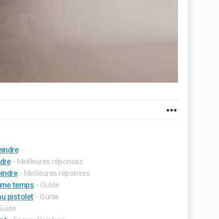
eindre
ndre
- Meilleures réponses
eindre
- Meilleures réponses
même temps
- Guide
au pistolet
- Guide
Guide