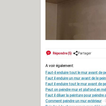
Répondre (5)
Partager
A voir également:
Faut-il enduire tout le mur avant de p
Faut il enduire un mur avant de le pei
Faut il enduire tout le mur avant de p
Peut on peindre mur et plafond en 
Faut il diluer la peinture pour peindre 
Comment peindre un mur extérieur
- 