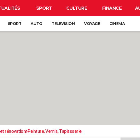
TUALITÉS
SPORT
CULTURE
FINANCE
A
SPORT
AUTO
TELEVISION
VOYAGE
CINEMA
et rénovation
Peinture, Vernis, Tapissserie