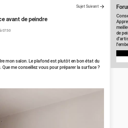
Foru
Sujet Suivant
Consei
ce avant de peindre
Appre
meill
à 07:50
de pe
d'art
l'embe
dre mon salon. Le plafond est plutôt en bon état du
s. Que me conseillez vous pour préparer la surface ?