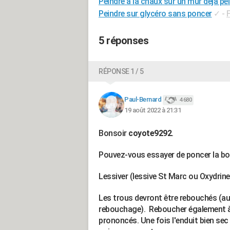
Peindre à la chaux sur un mur déjà pe
Peindre sur glycéro sans poncer
✓
-
5 réponses
RÉPONSE 1 / 5
Paul-Bernard
4 680
19 août 2022 à 21:31
Bonsoir
coyote9292
.
Pouvez-vous essayer de poncer la bos
Lessiver (lessive St Marc ou Oxydrine)
Les trous devront être rebouchés (au p
rebouchage). Reboucher également à l
prononcés. Une fois l'enduit bien sec