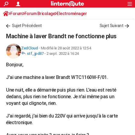
ACTUALITÉS
Forum
Forum Bricolage
Connexion
Electroménager
S'inscrire
Rechercher
Société
Education
Villes
Politique
Faits Divers
Monde
+
SPORT
Sujet Précédent
Sujet Suivant
Football
Cyclisme
Forum
Coupe du monde 2026
Tennis
Rugby
CULTURE
Machine à laver Brandt ne fonctionne plus
TNT
Cinéma
Musique
Programme TV
Streaming
Sorties cinéma
+
FINANCE
ZedCloud
-
Modifié le 28 août 2022 à 12:54
stf_jpd87
-
2 sept. 2022 à 16:24
Impôts
Immobilier
Banque
Crédit
Retraite
Epargne
Risques naturels par ville
Assurance
AUTO
Bonjour,
Réserver un essai
Berlines
Forum auto
Essais
Citadines
SUV
+
HIGH-TECH
J'ai une machine a laver Brandt WTC1160W-F/01.
Meilleur smartphone
Ordinateurs
Guide high-tech
Mobiles
Internet
Jeux vidéo
+
BRICOLAGE
Une nuit, elle a démarrée puis plus rien. L'eau est resté
Aménagement intérieur
Cuisine
Jardinage
+
Forum
Extérieur
Salle de bains
Rangement
WEEK-END
dedans, plus rien ne fonctionne. Je n'ai même pas un
voyant qui clignote, rien.
Escapades
Expositions
Week-end nature
Guides de France
Patrimoine
Musées
+
LIFESTYLE
J'ai regardé, j'ai bien du 220V qui arrive jusqu'à la carte
Bien-être
Mode
+
Art de vivre
Loisirs
Modes de vie
SANTE
électronique.
Guide de la santé
Médicaments
+
Alimentation
Maladies
Sommeil
VOYAGE