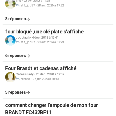
Eric
-
22 avr. 2012 à 11:36
stf_jpd87
-
28 avr. 2026 à 17:22
8 réponses
four bloqué ,une clé plate s'affiche
cocolagh
-
4 déc. 2018 à 15:41
stf_jpd87
-
23 avr. 2024 à 07:23
6 réponses
Four Brandt et cadenas affiché
CatesisLady
-
20 déc. 2020 à 17:02
Ninana
-
27 juin 2024 à 18:13
5 réponses
comment changer l'ampoule de mon four
BRANDT FC432BF11