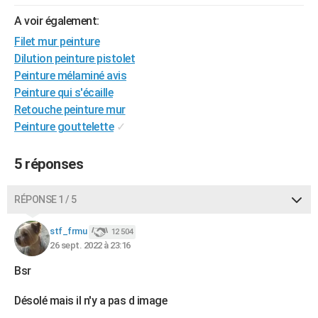
City break
Voyage de noces
Climat
Destinations
Voyage nature
Forum
+
PHOTO
A voir également:
Filet mur peinture
GUIDES D'ACHAT
Dilution peinture pistolet
BONS PLANS
Peinture mélaminé avis
Peinture qui s'écaille
CARTE DE VOEUX
Retouche peinture mur
Peinture gouttelette
✓
Carte Bonne année
Carte Pâques
Carte de Noël
Carte Saint-Valentin
Carte d'anniversaire
DICTIONNAIRE
Biographies
Expressions
Dictionnaire
Citations
Proverbes
PROGRAMME TV
5 réponses
COPAINS D'AVANT
RÉPONSE 1 / 5
Se connecter
Collèges
Universités
Service militaire
S'inscrire
Lycées
Primaires
Entreprises
Avis de recherche
AVIS DE DÉCÈS
stf_frmu
12 504
26 sept. 2022 à 23:16
FORUM
Bsr
Lifestyle
Sport
Television
Cinema
Bricolage
Culture
Auto
Voyage
Désolé mais il n'y a pas d image