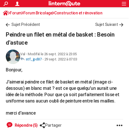
ACTUALITÉS
Forum
Forum Bricolage
Connexion
Construction et rénovation
S'inscrire
Rechercher
Société
Education
Villes
Politique
Faits Divers
Monde
+
SPORT
Peinture, Vernis, Tapissserie
Sujet Précédent
Sujet Suivant
Football
Cyclisme
Forum
Coupe du monde 2026
Tennis
Rugby
CULTURE
Peindre un filet en métal de basket : Besoin
TNT
Cinéma
Musique
Programme TV
Streaming
Sorties cinéma
+
d'astuce
FINANCE
Impôts
Immobilier
Banque
Crédit
Retraite
Epargne
Risques naturels par ville
Assurance
AUTO
Val
-
Modifié le 26 sept. 2022 à 23:05
stf_jpd87
-
29 sept. 2022 à 07:03
Réserver un essai
Berlines
Forum auto
Essais
Citadines
SUV
+
HIGH-TECH
Bonjour,
Meilleur smartphone
Ordinateurs
Guide high-tech
Mobiles
Internet
Jeux vidéo
+
BRICOLAGE
J'aimerai peindre ce filet de basket en métal (image ci-
Aménagement intérieur
Cuisine
Jardinage
+
Forum
Extérieur
Salle de bains
Rangement
dessous) en blanc mat ? est ce que quelqu'un aurait une
WEEK-END
idée de la méthode. Pour que ça soit parfaitement lisse et
Escapades
Expositions
Week-end nature
Guides de France
Patrimoine
Musées
+
uniforme sans aucun oubli de peinture entre les mailles.
LIFESTYLE
Bien-être
Mode
+
Art de vivre
Loisirs
Modes de vie
SANTE
merci d'avance
Guide de la santé
Médicaments
+
Alimentation
Maladies
Sommeil
VOYAGE
Répondre (5)
Partager