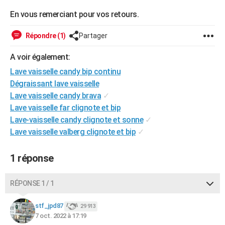
City break
Voyage de noces
Climat
Destinations
Voyage nature
Forum
+
PHOTO
En vous remerciant pour vos retours.
GUIDES D'ACHAT
Répondre (1)
Partager
BONS PLANS
A voir également:
Lave vaisselle candy bip continu
CARTE DE VOEUX
Dégraissant lave vaisselle
Carte Bonne année
Carte Pâques
Carte de Noël
Carte Saint-Valentin
Carte d'anniversaire
DICTIONNAIRE
Lave vaisselle candy brava
✓
Lave vaisselle far clignote et bip
Biographies
Expressions
Dictionnaire
Citations
Proverbes
PROGRAMME TV
Lave-vaisselle candy clignote et sonne
✓
Lave vaisselle valberg clignote et bip
✓
COPAINS D'AVANT
Se connecter
Collèges
Universités
Service militaire
S'inscrire
Lycées
Primaires
Entreprises
Avis de recherche
AVIS DE DÉCÈS
1 réponse
FORUM
RÉPONSE 1 / 1
Lifestyle
Sport
Television
Cinema
Bricolage
Culture
Auto
Voyage
stf_jpd87
29 913
7 oct. 2022 à 17:19