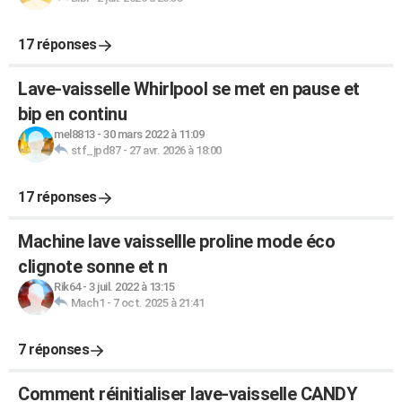
17 réponses
Lave-vaisselle Whirlpool se met en pause et
bip en continu
mel8813
-
30 mars 2022 à 11:09
stf_jpd87
-
27 avr. 2026 à 18:00
17 réponses
Machine lave vaissellle proline mode éco
clignote sonne et n
Rik64
-
3 juil. 2022 à 13:15
Mach1
-
7 oct. 2025 à 21:41
7 réponses
Comment réinitialiser lave-vaisselle CANDY