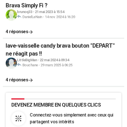
Brava Simply Fi ?
brunoq33
-
21 mai 2023 à 15:54
DanielLeNain
-
14 nov. 2024 à 16:20
4 réponses
lave-vaisselle candy brava bouton "DEPART"
ne réagit pas !!
LittleBigMan
-
22 mai 2024 à 09:34
Bouchane
-
29 mars 2025 à 06:25
4 réponses
DEVENEZ MEMBRE EN QUELQUES CLICS
Connectez-vous simplement avec ceux qui
partagent vos intérêts