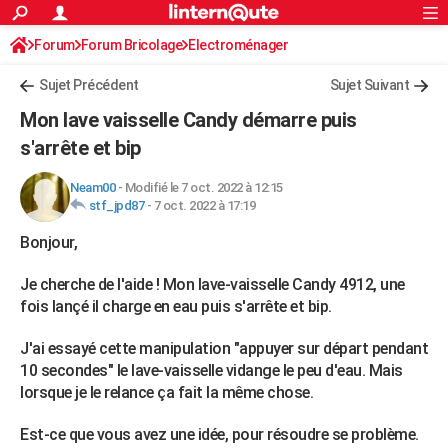
ACTUALITÉS
Forum
Forum Bricolage
Connexion
Electroménager
S'inscrire
Rechercher
Société
Education
Villes
Politique
Faits Divers
Monde
+
SPORT
Sujet Précédent
Sujet Suivant
Football
Cyclisme
Forum
Coupe du monde 2026
Tennis
Rugby
CULTURE
Mon lave vaisselle Candy démarre puis
TNT
Cinéma
Musique
Programme TV
Streaming
Sorties cinéma
+
s'arrête et bip
FINANCE
Impôts
Immobilier
Banque
Crédit
Retraite
Epargne
Risques naturels par ville
Assurance
AUTO
Neam00
-
Modifié le 7 oct. 2022 à 12:15
stf_jpd87
-
7 oct. 2022 à 17:19
Réserver un essai
Berlines
Forum auto
Essais
Citadines
SUV
+
HIGH-TECH
Bonjour,
Meilleur smartphone
Ordinateurs
Guide high-tech
Mobiles
Internet
Jeux vidéo
+
BRICOLAGE
Je cherche de l'aide ! Mon lave-vaisselle Candy 4912, une
Aménagement intérieur
Cuisine
Jardinage
+
Forum
Extérieur
Salle de bains
Rangement
fois lançé il charge en eau puis s'arrête et bip.
WEEK-END
Escapades
Expositions
Week-end nature
Guides de France
Patrimoine
Musées
+
J'ai essayé cette manipulation "appuyer sur départ pendant
LIFESTYLE
10 secondes" le lave-vaisselle vidange le peu d'eau. Mais
Bien-être
Mode
+
Art de vivre
Loisirs
Modes de vie
SANTE
lorsque je le relance ça fait la même chose.
Guide de la santé
Médicaments
+
Alimentation
Maladies
Sommeil
VOYAGE
Est-ce que vous avez une idée, pour résoudre se problème.