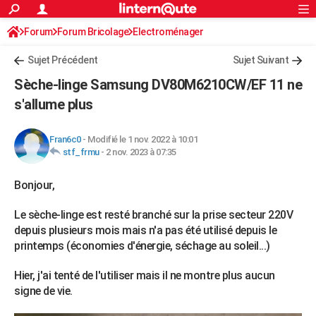
ACTUALITÉS
Forum
Forum Bricolage
Connexion
Electroménager
S'inscrire
Rechercher
Société
Education
Villes
Politique
Faits Divers
Monde
+
SPORT
Sujet Précédent
Sujet Suivant
Football
Cyclisme
Forum
Coupe du monde 2026
Tennis
Rugby
CULTURE
Sèche-linge Samsung DV80M6210CW/EF 11 ne
TNT
Cinéma
Musique
Programme TV
Streaming
Sorties cinéma
+
s'allume plus
FINANCE
Impôts
Immobilier
Banque
Crédit
Retraite
Epargne
Risques naturels par ville
Assurance
AUTO
Fran6c0
-
Modifié le 1 nov. 2022 à 10:01
stf_frmu
-
2 nov. 2023 à 07:35
Réserver un essai
Berlines
Forum auto
Essais
Citadines
SUV
+
HIGH-TECH
Bonjour,
Meilleur smartphone
Ordinateurs
Guide high-tech
Mobiles
Internet
Jeux vidéo
+
BRICOLAGE
Le sèche-linge est resté branché sur la prise secteur 220V
Aménagement intérieur
Cuisine
Jardinage
+
Forum
Extérieur
Salle de bains
Rangement
WEEK-END
depuis plusieurs mois mais n'a pas été utilisé depuis le
Escapades
Expositions
Week-end nature
Guides de France
Patrimoine
Musées
+
printemps (économies d'énergie, séchage au soleil...)
LIFESTYLE
Bien-être
Mode
+
Art de vivre
Loisirs
Modes de vie
Hier, j'ai tenté de l'utiliser mais il ne montre plus aucun
SANTE
signe de vie.
Guide de la santé
Médicaments
+
Alimentation
Maladies
Sommeil
VOYAGE