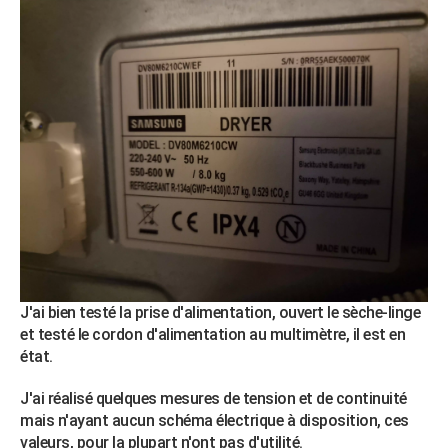
City break
Voyage de noces
Climat
Destinations
Voyage nature
Forum
+
PHOTO
GUIDES D'ACHAT
BONS PLANS
CARTE DE VOEUX
Carte Bonne année
Carte Pâques
Carte de Noël
Carte Saint-Valentin
Carte d'anniversaire
DICTIONNAIRE
Biographies
Expressions
Dictionnaire
Citations
Proverbes
PROGRAMME TV
COPAINS D'AVANT
Se connecter
Collèges
Universités
Service militaire
S'inscrire
Lycées
Primaires
Entreprises
Avis de recherche
AVIS DE DÉCÈS
J'ai bien testé la prise d'alimentation, ouvert le sèche-linge
et testé le cordon d'alimentation au multimètre, il est en
FORUM
état.
Lifestyle
Sport
Television
Cinema
Bricolage
Culture
Auto
Voyage
J'ai réalisé quelques mesures de tension et de continuité
mais n'ayant aucun schéma électrique à disposition, ces
valeurs, pour la plupart n'ont pas d'utilité.