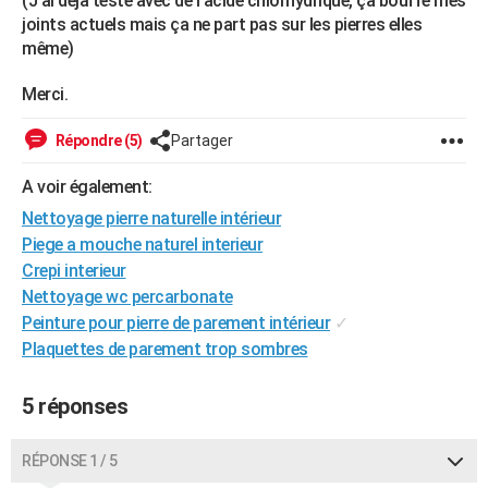
(J'ai déjà testé avec de l'acide chlorhydrique, ça bouffe mes
City break
Voyage de noces
Climat
Destinations
Voyage nature
Forum
+
joints actuels mais ça ne part pas sur les pierres elles
PHOTO
même)
GUIDES D'ACHAT
Merci.
BONS PLANS
Répondre (5)
Partager
CARTE DE VOEUX
A voir également:
Carte Bonne année
Carte Pâques
Carte de Noël
Carte Saint-Valentin
Carte d'anniversaire
DICTIONNAIRE
Nettoyage pierre naturelle intérieur
Biographies
Expressions
Dictionnaire
Citations
Proverbes
Piege a mouche naturel interieur
PROGRAMME TV
Crepi interieur
COPAINS D'AVANT
Nettoyage wc percarbonate
Peinture pour pierre de parement intérieur
✓
Se connecter
Collèges
Universités
Service militaire
S'inscrire
Lycées
Primaires
Entreprises
Avis de recherche
AVIS DE DÉCÈS
Plaquettes de parement trop sombres
FORUM
5 réponses
Lifestyle
Sport
Television
Cinema
Bricolage
Culture
Auto
Voyage
RÉPONSE 1 / 5