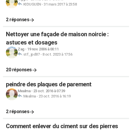
KIDUGUEN
-
31 mars 2017 à 23:58
2 réponses
Nettoyer une façade de maison noircie :
astuces et dosages
Zag
-
19 nov. 2006 à 00:11
stf_jpd87
-
8 oct. 2023 à 17:56
20 réponses
peindre des plaques de parement
Mealma
-
23 oct. 2016 à 07:39
Mealma
-
23 oct. 2016 à 16:19
2 réponses
Comment enlever du ciment sur des pierres