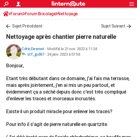
ACTUALITÉS
Forum
Forum Bricolage
Connexion
Nettoyage
S'inscrire
Rechercher
Société
Education
Villes
Politique
Faits Divers
Monde
+
SPORT
Sujet Précédent
Sujet Suivant
Football
Cyclisme
Forum
Coupe du monde 2026
Tennis
Rugby
CULTURE
Nettoyage après chantier pierre naturelle
TNT
Cinéma
Musique
Programme TV
Streaming
Sorties cinéma
+
FINANCE
CdricDesmet
-
Modifié le 21 nov. 2022 à 11:24
stf_jpd87
-
24 janv. 2023 à 07:58
Impôts
Immobilier
Banque
Crédit
Retraite
Epargne
Risques naturels par ville
Assurance
AUTO
Bonjour,
Réserver un essai
Berlines
Forum auto
Essais
Citadines
SUV
+
HIGH-TECH
Etant très débutant dans ce domaine, j'ai fais ma terrasse,
Meilleur smartphone
Ordinateurs
Guide high-tech
Mobiles
Internet
Jeux vidéo
+
BRICOLAGE
mais après jointement, j'en ai mis un peu partout, et
évidemment ça a séché depuis donc c'est très compliqué
Aménagement intérieur
Cuisine
Jardinage
+
Forum
Extérieur
Salle de bains
Rangement
WEEK-END
d'enlever les traces et morceaux incrustés.
Escapades
Expositions
Week-end nature
Guides de France
Patrimoine
Musées
+
LIFESTYLE
Existe il un produit miracle pour enlever les traces?
Bien-être
Mode
+
Art de vivre
Loisirs
Modes de vie
SANTE
Pour info il s'agit de pierre naturelle en quartzite.
Guide de la santé
Médicaments
+
Alimentation
Maladies
Sommeil
VOYAGE