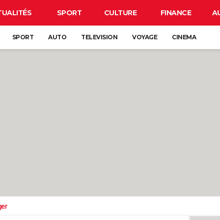
TUALITÉS
SPORT
CULTURE
FINANCE
A
SPORT
AUTO
TELEVISION
VOYAGE
CINEMA
ger