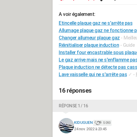
A voir également:
Etincelle plaque gaz ne s'arrête pas
Allumage plaque gaz ne fonctionne p
Changer allumeur plaque gaz
- Meill
Réinitialiser plaque induction
- Guide
Installer four encastrable sous plaq
Le gaz arrive mais ne s'enflamme pa
Plaque induction ne détecte pas cass
Lave vaisselle qui ne s'arrête pas
✓
-
16 réponses
RÉPONSE 1 / 16
KIDUGUEN
5 093
24 nov. 2022 à 23:45