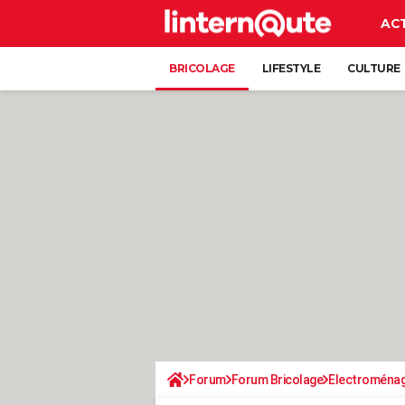
AC
BRICOLAGE
LIFESTYLE
CULTURE
Forum
Forum Bricolage
Electroména