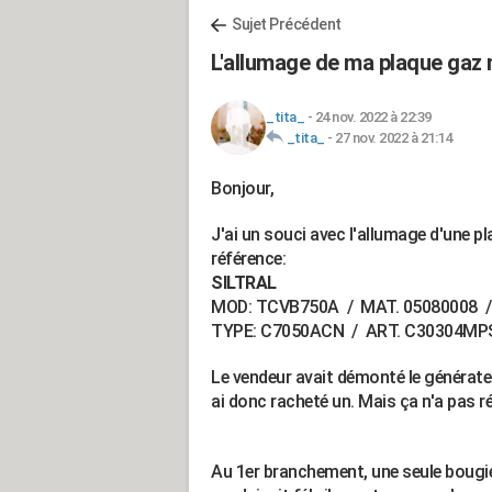
Sujet Précédent
L'allumage de ma plaque gaz
_tita_
-
24 nov. 2022 à 22:39
_tita_
-
27 nov. 2022 à 21:14
Bonjour,
J'ai un souci avec l'allumage d'une p
référence:
SILTRAL
MOD: TCVB750A / MAT. 05080008 
TYPE: C7050ACN / ART. C30304MP
Le vendeur avait démonté le générateur
ai donc racheté un. Mais ça n'a pas r
Au 1er branchement, une seule bougie 