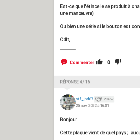
Est-ce que l'étincelle se produit à c
une manœuvre)
Ou bien une série si le bouton est c
Cdlt,
0
Commenter
RÉPONSE 4 / 16
stf_jpd87
29 657
25 nov. 2022 à 16:01
Bonjour
Cette plaque vient de quel pays ; auc