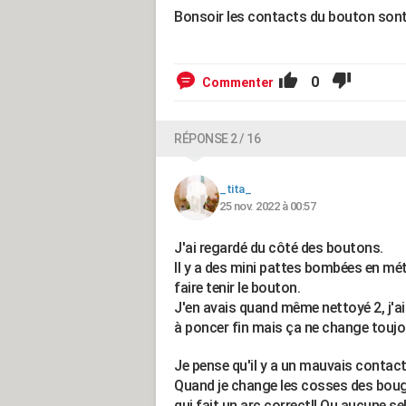
Bonsoir les contacts du bouton sont
0
Commenter
RÉPONSE 2 / 16
_tita_
25 nov. 2022 à 00:57
J'ai regardé du côté des boutons.
Il y a des mini pattes bombées en méta
faire tenir le bouton.
J'en avais quand même nettoyé 2, j'ai 
à poncer fin mais ça ne change toujou
Je pense qu'il y a un mauvais contact
Quand je change les cosses des bougie
qui fait un arc correct!! Ou aucune s