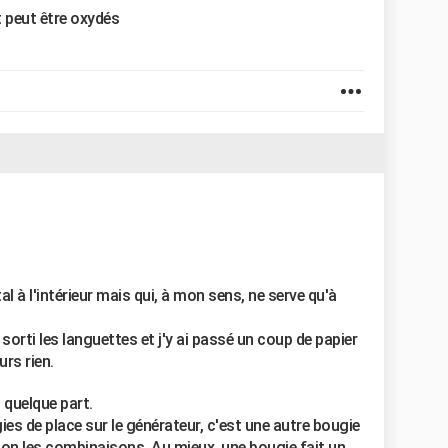
 peut être oxydés
l à l'intérieur mais qui, à mon sens, ne serve qu'à
sorti les languettes et j'y ai passé un coup de papier
rs rien.
 quelque part.
s de place sur le générateur, c'est une autre bougie
elon les combinaisons. Au mieux, une bougie fait un