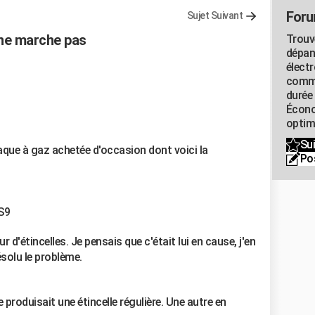
Foru
Sujet Suivant
 ne marche pas
Trouv
dépan
élect
commu
durée
Écono
optimi
Sui
laque à gaz achetée d'occasion dont voici la
Po
/
S9
 d'étincelles. Je pensais que c'était lui en cause, j'en
ésolu le problème.
produisait une étincelle régulière. Une autre en