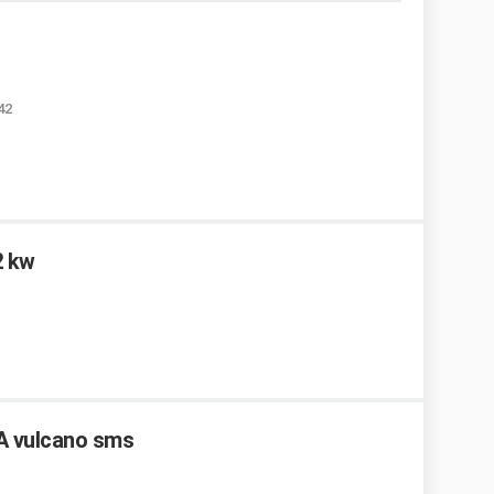
42
2 kw
A vulcano sms