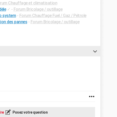
rum Chauffage et climatisation
dèle
✓
-
Forum Bricolage / outillage
io system
-
Forum Chauffage Fuel / Gaz / Pétrole
tion des pannes
-
Forum Bricolage / outillage
re
Posez votre question