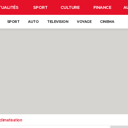
TUALITÉS
SPORT
CULTURE
FINANCE
A
SPORT
AUTO
TELEVISION
VOYAGE
CINEMA
climatisation