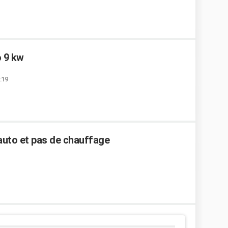
 9 kw
:19
auto et pas de chauffage