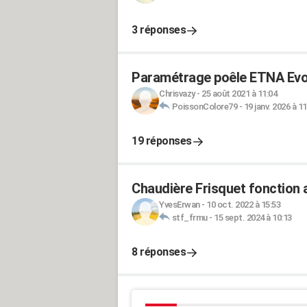
3 réponses
Paramétrage poêle ETNA Evo
Chrisvazy
-
25 août 2021 à 11:04
PoissonColore79
-
19 janv. 2026 à 11
19 réponses
Chaudière Frisquet fonction 
YvesErwan
-
10 oct. 2022 à 15:53
stf_frmu
-
15 sept. 2024 à 10:13
8 réponses