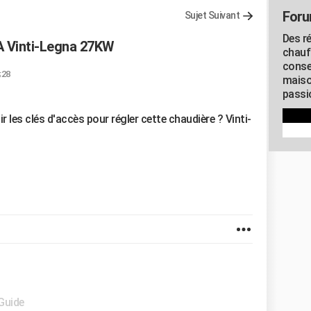
Foru
Sujet Suivant
Des r
 Vinti-Legna 27KW
chauf
conse
:28
maiso
passio
r les clés d'accès pour régler cette chaudière ? Vinti-
 Guide