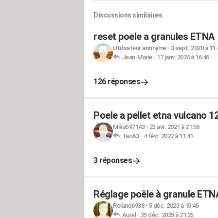
Discussions similaires
reset poele a granules ETNA
Utilisateur anonyme
-
3 sept. 2020 à 11:
Jean-Marie
-
17 janv. 2024 à 16:46
126 réponses
Poele a pellet etna vulcano 1
Mika597143
-
23 avr. 2021 à 21:58
Tao63
-
4 févr. 2022 à 11:41
3 réponses
Réglage poêle à granule ETN
Roland6938
-
5 déc. 2023 à 15:45
Aurel
-
25 déc. 2025 à 21:25