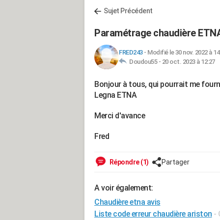
Sujet Précédent
Paramétrage chaudière ETNA
FRED243
-
Modifié le 30 nov. 2022 à 14
Doudou55 -
20 oct. 2023 à 12:27
Bonjour à tous, qui pourrait me fourni
Legna ETNA
Merci d'avance
Fred
Répondre (1)
Partager
A voir également:
Chaudière etna avis
Liste code erreur chaudière ariston
-