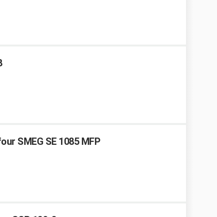
8
s four SMEG SE 1085 MFP