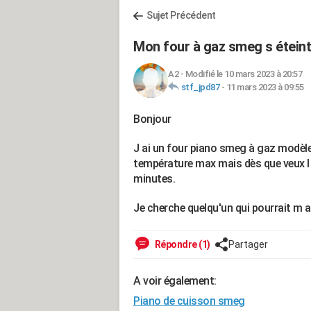
Sujet Précédent
Mon four à gaz smeg s éteint
A2
-
Modifié le 10 mars 2023 à 20:57
stf_jpd87
-
11 mars 2023 à 09:55
Bonjour
J ai un four piano smeg à gaz modèle
température max mais dès que veux l 
minutes.
Je cherche quelqu'un qui pourrait m a
Répondre (1)
Partager
A voir également:
Piano de cuisson smeg