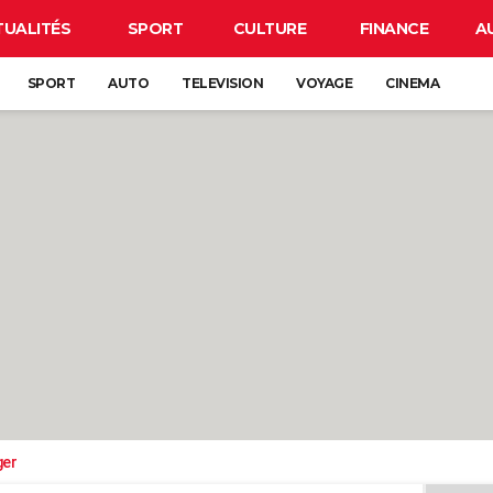
TUALITÉS
SPORT
CULTURE
FINANCE
A
SPORT
AUTO
TELEVISION
VOYAGE
CINEMA
ger