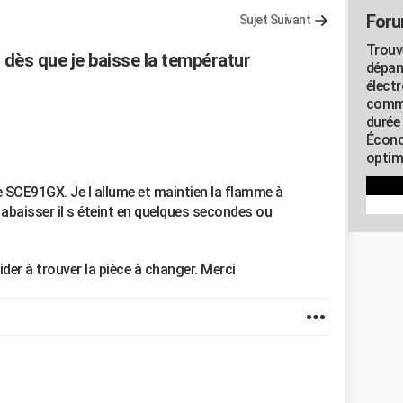
Foru
Sujet Suivant
Trouv
 dès que je baisse la températur
dépan
élect
commu
durée
Écono
optimi
 SCE91GX. Je l allume et maintien la flamme à
abaisser il s éteint en quelques secondes ou
ider à trouver la pièce à changer. Merci