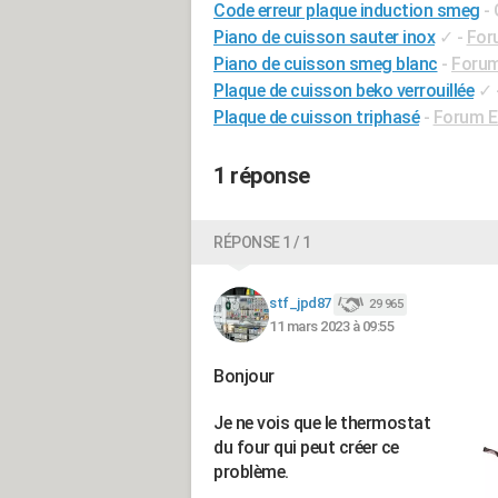
Code erreur plaque induction smeg
-
Piano de cuisson sauter inox
✓
-
For
Piano de cuisson smeg blanc
-
Forum
Plaque de cuisson beko verrouillée
✓
Plaque de cuisson triphasé
-
Forum El
1 réponse
RÉPONSE 1 / 1
stf_jpd87
29 965
11 mars 2023 à 09:55
Bonjour
Je ne vois que le thermostat
du four qui peut créer ce
problème.