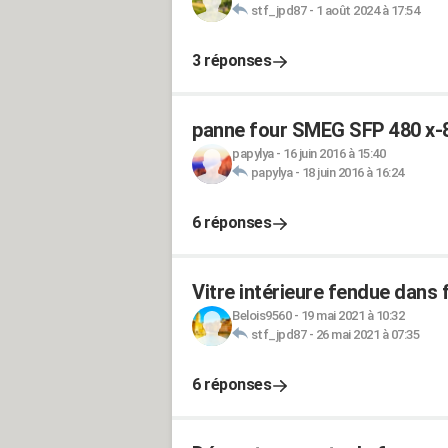
stf_jpd87
-
1 août 2024 à 17:54
3 réponses
panne four SMEG SFP 480 x-
papylya
-
16 juin 2016 à 15:40
papylya
-
18 juin 2016 à 16:24
6 réponses
Vitre intérieure fendue dan
Belois9560
-
19 mai 2021 à 10:32
stf_jpd87
-
26 mai 2021 à 07:35
6 réponses