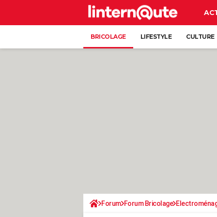
AC
BRICOLAGE
LIFESTYLE
CULTURE
Forum
Forum Bricolage
Electroména