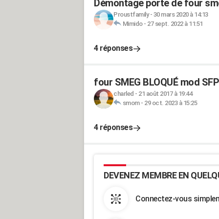
Démontage porte de four sm
Proustfamily
-
30 mars 2020 à 14:13
Mimido
-
27 sept. 2022 à 11:51
4 réponses
four SMEG BLOQUÉ mod SFP
charled
-
21 août 2017 à 19:44
smom
-
29 oct. 2023 à 15:25
4 réponses
DEVENEZ MEMBRE EN QUELQ
Connectez-vous simpleme