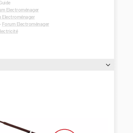
 Guide
um Electroménager
 Electroménager
-
Forum Electroménager
ectricité