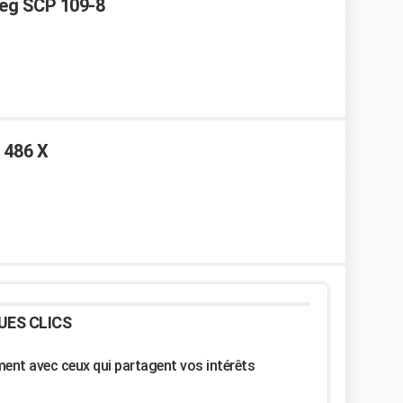
eg SCP 109-8
 486 X
UES CLICS
nt avec ceux qui partagent vos intérêts