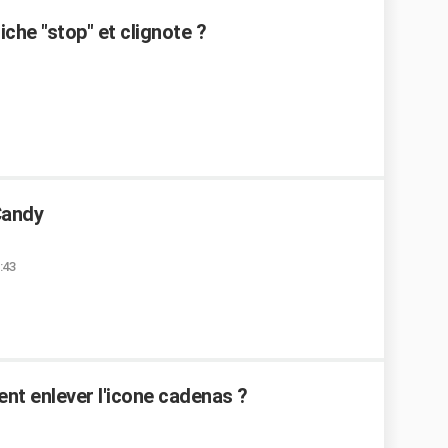
che "stop" et clignote ?
Candy
:43
ent enlever l'icone cadenas ?