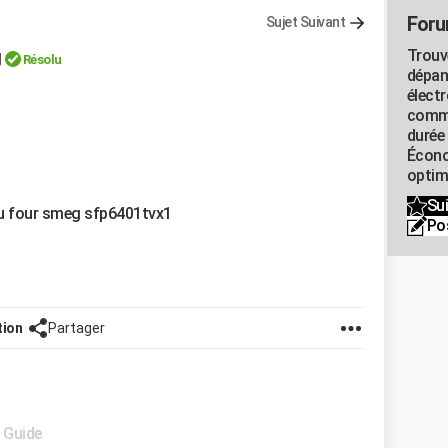
Foru
Sujet Suivant
g
Trouv
Résolu
dépan
élect
commu
durée
Écono
optimi
Sui
 du four smeg sfp6401tvx1
Po
tion
Partager
- Guide