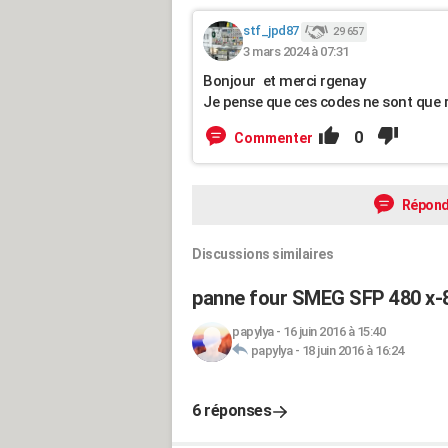
stf_jpd87
29 657
3 mars 2024 à 07:31
Bonjour et merci rgenay
Je pense que ces codes ne sont que ré
0
Commenter
Répond
Discussions similaires
panne four SMEG SFP 480 x-
papylya
-
16 juin 2016 à 15:40
papylya
-
18 juin 2016 à 16:24
6 réponses