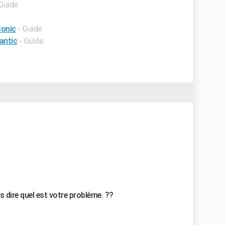
 Guide
sonic
- Guide
antic
- Guide
 dire quel est votre problème. ??