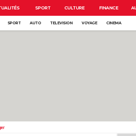
TUALITÉS
SPORT
CULTURE
FINANCE
A
SPORT
AUTO
TELEVISION
VOYAGE
CINEMA
ger