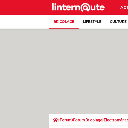
AC
BRICOLAGE
LIFESTYLE
CULTURE
Forum
Forum Bricolage
Electroména