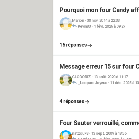
Pourquoi mon four Candy affi
Marion
-
30 nov. 2014 à 22:33
Kevin83
-
1 févr. 2026 à 09:27
16 réponses
Message erreur 15 sur four 
CLODORIZ
-
13 août 2020 à 11:17
_LeopardJoyeux
-
11 déc. 2025 à 13
4 réponses
Four Sauter verrouillé, comm
natzou78
-
13 sept. 2009 à 18:56