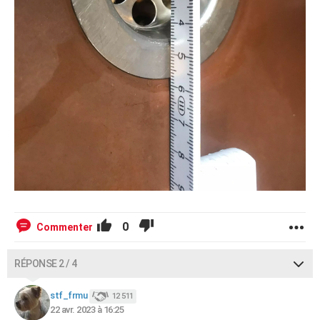
0
Commenter
RÉPONSE 2 / 4
stf_frmu
12 511
22 avr. 2023 à 16:25