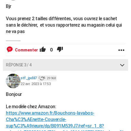
Bjr
Vous prenez 2 tailles différentes, vous ouvrez le sachet
sans le déchirer, et vous rapporterez au magasin celui qui
ne va pas
0
Commenter
RÉPONSE 3 / 4
stf_jpd87
29 968
22 avr. 2023 à 17:53
Bonjour
Le modèle chez Amazon:
https://www.amazon.fr/Bouchons-lavabos-
Cha%C3%AEnette-Couvercle-
sup%C3%A9rieure/dp/B091M539J7/ref=sr_1_8?