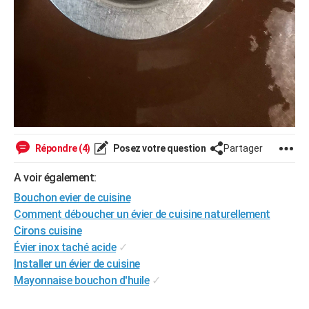
Répondre (4)
Posez votre question
Partager
A voir également:
Bouchon evier de cuisine
Comment déboucher un évier de cuisine naturellement
Cirons cuisine
Évier inox taché acide
✓
Installer un évier de cuisine
Mayonnaise bouchon d'huile
✓