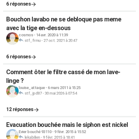
6 réponses
Bouchon lavabo ne se debloque pas meme
avec la tige en-dessous
cosmos
-
14 avr. 2020 à 11:39
stf_frmu
-
27 oct. 2021 à 20:47
6 réponses
Comment ôter le filtre cassé de mon lave-
linge ?
louise_attaque
-
6 mars 2011 à 15:25
stf_jpd87
-
30 mai 2026 à 07:54
12 réponses
Evacuation bouchée mais le siphon est nickel
Evier bouché 93110
-
9 févr. 2015 à 15:52
lekabilien
-
9 févr. 2015 à 18:41