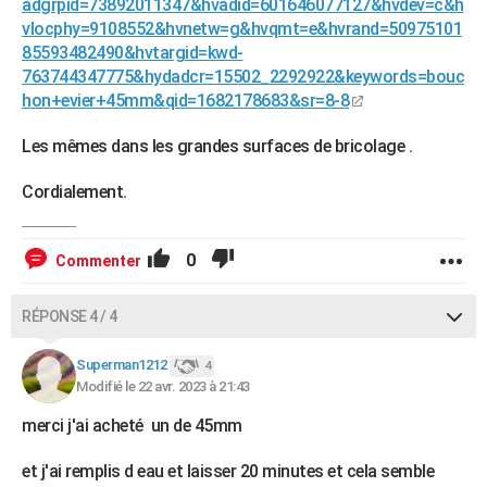
adgrpid=73892011347&hvadid=601646077127&hvdev=c&h
vlocphy=9108552&hvnetw=g&hvqmt=e&hvrand=50975101
85593482490&hvtargid=kwd-
763744347775&hydadcr=15502_2292922&keywords=bouc
hon+evier+45mm&qid=1682178683&sr=8-8
Les mêmes dans les grandes surfaces de bricolage .
Cordialement.
0
Commenter
RÉPONSE 4 / 4
Superman1212
4
Modifié le 22 avr. 2023 à 21:43
merci j'ai acheté un de 45mm
et j'ai remplis d eau et laisser 20 minutes et cela semble