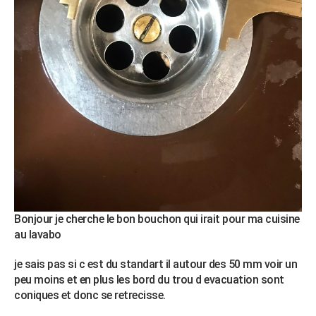
City break
Voyage de noces
Climat
Destinations
Voyage nature
Forum
+
PHOTO
GUIDES D'ACHAT
BONS PLANS
CARTE DE VOEUX
Carte Bonne année
Carte Pâques
Carte de Noël
Carte Saint-Valentin
Carte d'anniversaire
DICTIONNAIRE
Biographies
Expressions
Dictionnaire
Citations
Proverbes
PROGRAMME TV
COPAINS D'AVANT
Se connecter
Collèges
Universités
Service militaire
S'inscrire
Lycées
Primaires
Entreprises
Avis de recherche
AVIS DE DÉCÈS
Bonjour je cherche le bon bouchon qui irait pour ma cuisine
au lavabo
FORUM
je sais pas si c est du standart il autour des 50 mm voir un
Lifestyle
Sport
Television
Cinema
Bricolage
Culture
Auto
Voyage
peu moins et en plus les bord du trou d evacuation sont
coniques et donc se retrecisse.