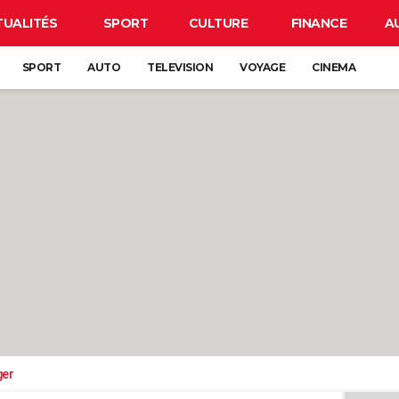
TUALITÉS
SPORT
CULTURE
FINANCE
A
SPORT
AUTO
TELEVISION
VOYAGE
CINEMA
ger