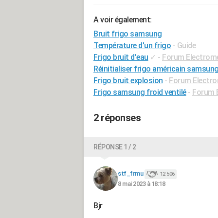
A voir également:
Bruit frigo samsung
Température d'un frigo
- Guide
Frigo bruit d'eau
✓
-
Forum Electrom
Réinitialiser frigo américain samsun
Frigo bruit explosion
-
Forum Electr
Frigo samsung froid ventilé
-
Forum 
2 réponses
RÉPONSE 1 / 2
stf_frmu
12 506
8 mai 2023 à 18:18
Bjr