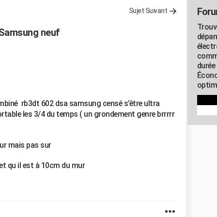
Foru
Sujet Suivant
Trouv
r Samsung neuf
dépan
élect
commu
durée
Écono
optimi
combiné rb3dt 602 dsa samsung censé s’être ultra
portable les 3/4 du temps ( un grondement genre brrrrr
teur mais pas sur
 et qu il est à 10cm du mur