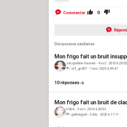
0
Commenter
Répond
Discussions similaires
Mon frigo fait un bruit insupp
Jacqueline Hassen
-
4 oct. 2010 à 20:02
stf_jpd87
-
1 nov. 2023 à 09:47
10 réponses
Mon frigo fait un bruit de cl
H6b6
-
3 oct. 2016 à 20:53
galimiguel
-
2 déc. 2025 à 11:11