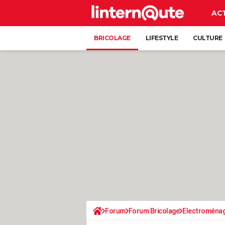
AC
BRICOLAGE
LIFESTYLE
CULTURE
Forum
Forum Bricolage
Electroména