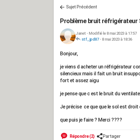
Sujet Précédent
Problème bruit réfrigérateu
Janet
-
Modifié le 8 mai 2023 à 17:57
stf_jpd87
-
8 mai 2023 à 18:36
Bonjour,
je viens d acheter un réfrigérateur 
silencieux mais il fait un bruit insup
fort et assez aigu
je pense que c est le bruit du ventila
Je précise ce que que le sol est droit
que puis je faire ? Merci ????
Répondre (2)
Partager