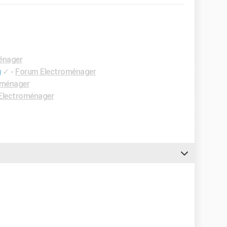
énager
g
✓
-
Forum Electroménager
oménager
Electroménager