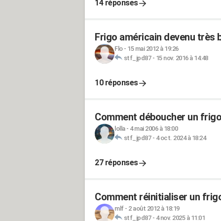
14 réponses
Frigo américain devenu très 
Flo
-
15 mai 2012 à 19:26
stf_jpd87
-
15 nov. 2016 à 14:48
10 réponses
Comment déboucher un frigo
lolla
-
4 mai 2006 à 18:00
stf_jpd87
-
4 oct. 2024 à 18:24
27 réponses
Comment réinitialiser un fri
mlf
-
2 août 2012 à 18:19
stf_jpd87
-
4 nov. 2025 à 11:01