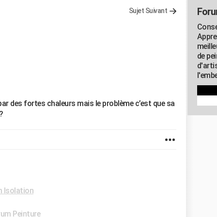
Foru
Sujet Suivant
Consei
Appre
meill
de pe
d'art
l'embe
par des fortes chaleurs mais le problème c’est que sa
?
 Isolation
um Peinture