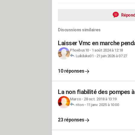
Répond
Discussions similaires
Laisser Vmc en marche penda
Phoebus10
-
1 août 2024 à 12:18
Luikiluke01
-
21 juin 2026 à 07:27
10 réponses
La non fiabilité des pompes à
Marco
-
28 oct. 2018 à 13:19
riton
-
11 janv. 2025 à 10:00
23 réponses