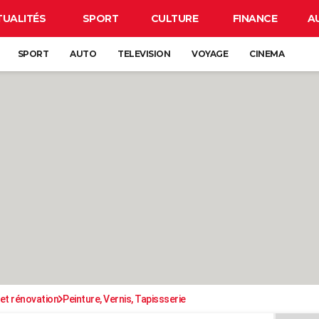
TUALITÉS
SPORT
CULTURE
FINANCE
A
SPORT
AUTO
TELEVISION
VOYAGE
CINEMA
et rénovation
Peinture, Vernis, Tapissserie