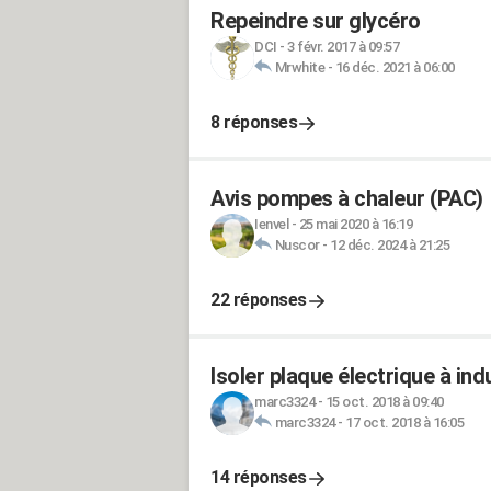
Repeindre sur glycéro
DCI
-
3 févr. 2017 à 09:57
Mrwhite
-
16 déc. 2021 à 06:00
8 réponses
Avis pompes à chaleur (PAC)
Ienvel
-
25 mai 2020 à 16:19
Nuscor
-
12 déc. 2024 à 21:25
22 réponses
Isoler plaque électrique à in
marc3324
-
15 oct. 2018 à 09:40
marc3324
-
17 oct. 2018 à 16:05
14 réponses