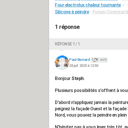
Four electrolux chaleur tournante
✓
Silicone à peindre
-
Forum Constructi
1 réponse
RÉPONSE 1 / 1
Paul-Bernard
4 673
28 juil. 2023 à 12:50
Bonjour
Steph
.
Plusieurs possibilités s'offrent à vou
D'abord n'appliquez jamais la peintur
peignez la façade Ouest et la façade S
Nord, vous pouvez la peindre en plein 
N'hésitez pas à vous lever très tôt, a