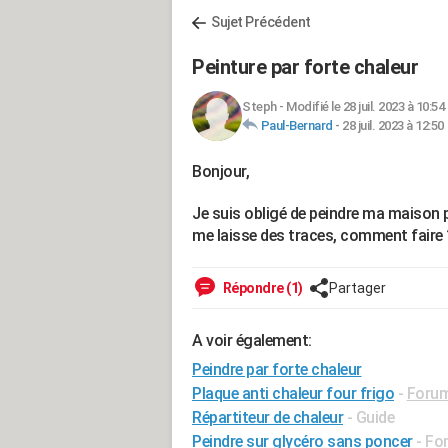
Sujet Précédent
Peinture par forte chaleur
Steph
-
Modifié le 28 juil. 2023 à 10:54
Paul-Bernard
-
28 juil. 2023 à 12:50
Bonjour,
Je suis obligé de peindre ma maison 
me laisse des traces, comment faire 
Répondre (1)
Partager
A voir également:
Peindre par forte chaleur
Plaque anti chaleur four frigo
-
Forum
Répartiteur de chaleur
- Guide
Peindre sur glycéro sans poncer
-
For