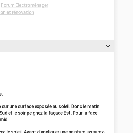
-
Forum Electroménager
on et rénovation
s.
e sur une surface exposée au soleil. Donc le matin
ud et le soir peignez la façade Est. Pour la face
midi.
vec le soleil. Avant d'appliquer une peinture, assurez-