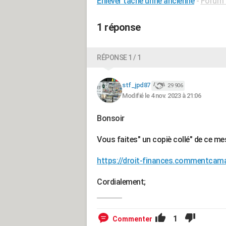
Enlever tache urine ancienne
-
Forum 
1 réponse
RÉPONSE 1 / 1
stf_jpd87
29 906
Modifié le 4 nov. 2023 à 21:06
Bonsoir
Vous faites" un copiè collé" de ce me
https://droit-finances.commentca
Cordialement;
1
Commenter