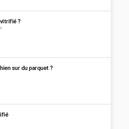
itrifié ?
1
hien sur du parquet ?
ifié