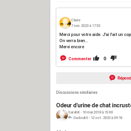
Claire
7 nov. 2023 à 17:53
Merci pour votre aide. J'ai fait un c
On verra bien...
Mervi encore
0
Commenter
Répond
Discussions similaires
Odeur d'urine de chat incrust
SarahK
-
10 mai 2018 à 15:00
Dadouk5
-
12 oct. 2023 à 09:18