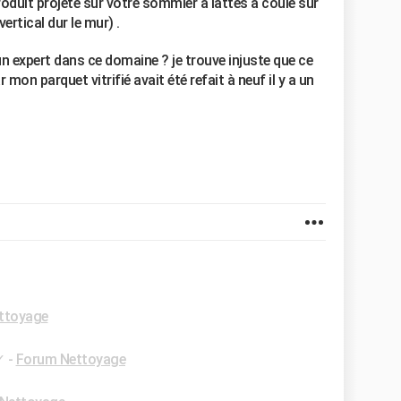
roduit projeté sur votre sommier à lattes à coulé sur
ertical dur le mur) .
n expert dans ce domaine ? je trouve injuste que ce
mon parquet vitrifié avait été refait à neuf il y a un
ttoyage
✓
-
Forum Nettoyage