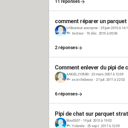
11 réponses
comment réparer un parquet v
Utilisateur anonyme
-
29 juin 2010 à 14:1
testeur
-
15 déc. 2015 à 00:06
2 réponses
Comment enlever du pipi de c
ANGEL210580
-
23 mars 2007 à 12:09
xxorchideexx
-
27 juil. 2011 à 22:02
6 réponses
Pipi de chat sur parquet strat
lilou0307
-
19 juil. 2013 à 19:02
Yolande
-
25 sept. 2017 à 12:09