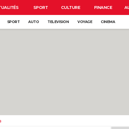
TUALITÉS
SPORT
CULTURE
FINANCE
A
SPORT
AUTO
TELEVISION
VOYAGE
CINEMA
s