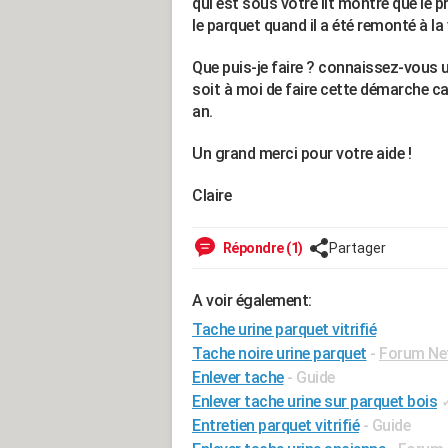
qui est sous votre lit montre que le p
le parquet quand il a été remonté à la v
Que puis-je faire ? connaissez-vous u
soit à moi de faire cette démarche car 
an.
Un grand merci pour votre aide !
Claire
Répondre (1)
Partager
A voir également:
Tache urine parquet vitrifié
Tache noire urine parquet
-
Forum Ne
Enlever tache
- Guide
Enlever tache urine sur parquet bois
Entretien parquet vitrifié
- Guide