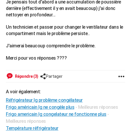
Je pensais tout d'abord a une accumulation de poussière
City break
Voyage de noces
Climat
Destinations
Voyage nature
Forum
+
PHOTO
derrière (effectivement il y en avait beaucoup) j'ai donc
nettoyer en profondeur...
GUIDES D'ACHAT
Un technicien et passer pour changer le ventilateur dans le
BONS PLANS
compartiment mais le problème persiste..
CARTE DE VOEUX
J'aimerai beaucoup comprendre le problème.
Carte Bonne année
Carte Pâques
Carte de Noël
Carte Saint-Valentin
Carte d'anniversaire
DICTIONNAIRE
Merci pour vos réponses ????
Biographies
Expressions
Dictionnaire
Citations
Proverbes
PROGRAMME TV
Répondre (3)
Partager
COPAINS D'AVANT
Se connecter
Collèges
Universités
Service militaire
S'inscrire
Lycées
Primaires
Entreprises
Avis de recherche
AVIS DE DÉCÈS
A voir également:
Réfrigérateur lg problème congélateur
FORUM
Frigo américain lg ne congèle plus
- Meilleures réponses
Lifestyle
Sport
Television
Cinema
Bricolage
Culture
Auto
Voyage
Frigo americain lg congelateur ne fonctionne plus
-
Meilleures réponses
Température réfrigérateur