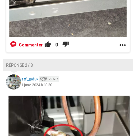
0
Commenter
RÉPONSE 2 / 3
stf_jpd87
29 657
1 janv. 2024 à 18:20