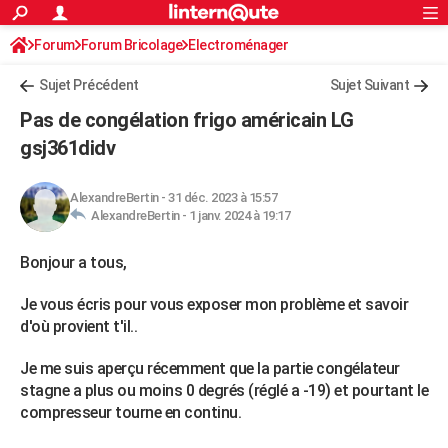
ACTUALITÉS
Forum
Forum Bricolage
Connexion
Electroménager
S'inscrire
Rechercher
Société
Education
Villes
Politique
Faits Divers
Monde
+
SPORT
Sujet Précédent
Sujet Suivant
Football
Cyclisme
Forum
Coupe du monde 2026
Tennis
Rugby
CULTURE
Pas de congélation frigo américain LG
TNT
Cinéma
Musique
Programme TV
Streaming
Sorties cinéma
+
gsj361didv
FINANCE
Impôts
Immobilier
Banque
Crédit
Retraite
Epargne
Risques naturels par ville
Assurance
AUTO
AlexandreBertin
-
31 déc. 2023 à 15:57
AlexandreBertin -
1 janv. 2024 à 19:17
Réserver un essai
Berlines
Forum auto
Essais
Citadines
SUV
+
HIGH-TECH
Bonjour a tous,
Meilleur smartphone
Ordinateurs
Guide high-tech
Mobiles
Internet
Jeux vidéo
+
BRICOLAGE
Je vous écris pour vous exposer mon problème et savoir
Aménagement intérieur
Cuisine
Jardinage
+
Forum
Extérieur
Salle de bains
Rangement
WEEK-END
d'où provient t'il..
Escapades
Expositions
Week-end nature
Guides de France
Patrimoine
Musées
+
LIFESTYLE
Je me suis aperçu récemment que la partie congélateur
Bien-être
Mode
+
Art de vivre
Loisirs
Modes de vie
stagne a plus ou moins 0 degrés (réglé a -19) et pourtant le
SANTE
compresseur tourne en continu.
Guide de la santé
Médicaments
+
Alimentation
Maladies
Sommeil
VOYAGE