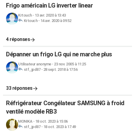
Frigo américain LG inverter linear
Krtouch
-
13 avr. 2020 à 13:43
Krtouch
-
14 avr. 2020 à 09:52
4 réponses
Dépanner un frigo LG qui ne marche plus
Utilisateur anonyme
-
23 nov. 2005 à 11:25
stf_jpd87
-
28 sept. 2018 à 17:56
33 réponses
Réfrigérateur Congélateur SAMSUNG à froid
ventilé modèle RB3
MONIKA
-
18 oct. 2023 à 15:06
stf_jpd87
-
18 oct. 2023 à 17:49